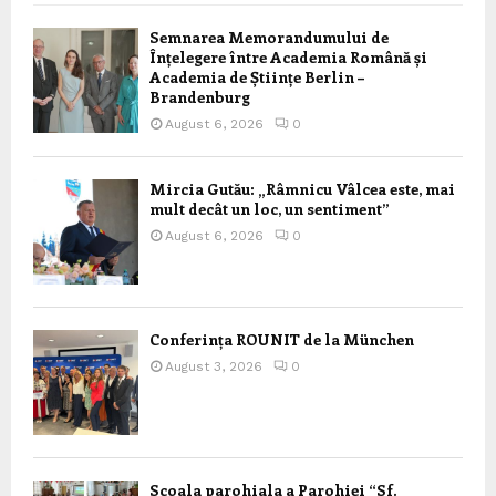
Semnarea Memorandumului de
Înțelegere între Academia Română și
Academia de Științe Berlin –
Brandenburg
August 6, 2026
0
Mircia Gutău: „Râmnicu Vâlcea este, mai
mult decât un loc, un sentiment”
August 6, 2026
0
Conferința ROUNIT de la München
August 3, 2026
0
Scoala parohiala a Parohiei “Sf.