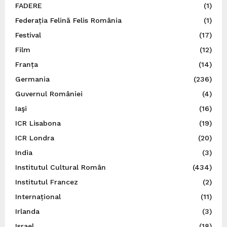
FADERE
(1)
Federația Felină Felis România
(1)
Festival
(17)
Film
(12)
Franța
(14)
Germania
(236)
Guvernul României
(4)
Iaşi
(16)
ICR Lisabona
(19)
ICR Londra
(20)
India
(3)
Institutul Cultural Român
(434)
Institutul Francez
(2)
Internațional
(11)
Irlanda
(3)
Israel
(18)