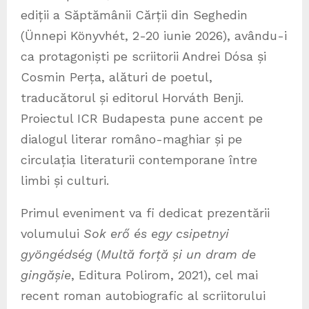
ediții a Săptămânii Cărții din Seghedin
(Ünnepi Könyvhét, 2-20 iunie 2026), avându-i
ca protagoniști pe scriitorii Andrei Dósa și
Cosmin Perța, alături de poetul,
traducătorul și editorul Horváth Benji.
Proiectul ICR Budapesta pune accent pe
dialogul literar româno-maghiar și pe
circulația literaturii contemporane între
limbi și culturi.
Primul eveniment va fi dedicat prezentării
volumului
Sok erő és egy csipetnyi
gyöngédség
(
Multă forță și un dram de
gingășie
, Editura Polirom, 2021), cel mai
recent roman autobiografic al scriitorului