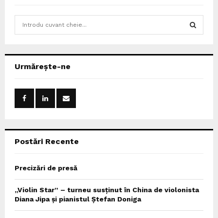
S
e
a
S
r
c
E
Urmărește-ne
h
f
A
o
r
R
:
C
Postări Recente
H
Precizări de presă
„Violin Star” – turneu susținut în China de violonista
Diana Jipa și pianistul Ștefan Doniga