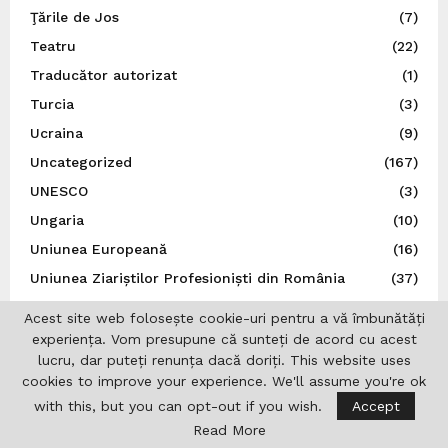
Ţările de Jos
(7)
Teatru
(22)
Traducător autorizat
(1)
Turcia
(3)
Ucraina
(9)
Uncategorized
(167)
UNESCO
(3)
Ungaria
(10)
Uniunea Europeană
(16)
Uniunea Ziariștilor Profesioniști din România
(37)
Acest site web folosește cookie-uri pentru a vă îmbunătăți
experiența. Vom presupune că sunteți de acord cu acest
lucru, dar puteți renunța dacă doriți. This website uses
cookies to improve your experience. We'll assume you're ok
with this, but you can opt-out if you wish.
Accept
Read More