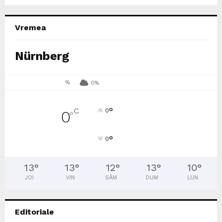
Vremea
Nürnberg
%
0%
°
C
0
0
°
°
0
13
°
13
°
12
°
13
°
10
°
JOI
VIN
SÂM
DUM
LUN
Editoriale