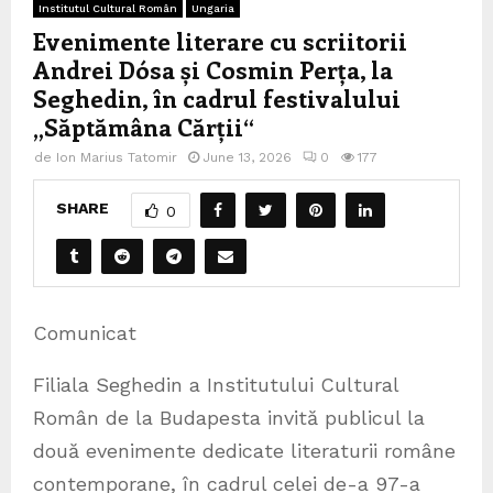
Institutul Cultural Român
Ungaria
Evenimente literare cu scriitorii
Andrei Dósa și Cosmin Perța, la
Seghedin, în cadrul festivalului
„Săptămâna Cărții“
de
Ion Marius Tatomir
June 13, 2026
0
177
SHARE
0
Comunicat
Filiala Seghedin a Institutului Cultural
Român de la Budapesta invită publicul la
două evenimente dedicate literaturii române
contemporane, în cadrul celei de-a 97-a