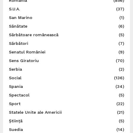
România
(856)
S.U.A.
(37)
San Marino
(1)
Sănătate
(6)
Sărbătoare românească
(5)
Sărbători
(7)
Senatul României
(9)
Sens Giratoriu
(70)
Serbia
(2)
Social
(136)
Spania
(34)
Spectacol
(5)
Sport
(22)
Statele Unite ale Americii
(21)
Știință
(5)
Suedia
(14)