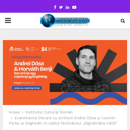
Facebook
Twitter
Linkedin
Youtube
PRIMARY
MENU
Acasa
Institutul Cultural Român
Evenimente literare cu scriitorii Andrei Dósa și Cosmin
Perța, la Seghedin, în cadrul festivalului „Săptămâna Cărții“