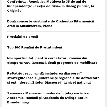
Conferința „Republica Moldova la 35 de ani de
Independență: «Lecția de rusă» în dialog public”, la
Chișinău
Două concerte susținute de Orchestra Filarmonicii
Arad la Musikverein, Viena
Precizări de presă
Top 100 Români de Pretutindeni
Noi oportunități pentru cercetătorii români din
diaspora: ANC lansează două programe de mobilitate
RePatriot recomandă includerea diasporei în
strategiile locale, județene și regionale de dezvoltare
și extinderea „Zilelor Diasporei” la nivel național
Semnarea Memorandumului de Înțelegere între
Academia Română și Academia de Științe Berlin –
Brandenburg