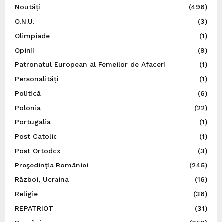
Noutăți
(496)
O.N.U.
(3)
Olimpiade
(1)
Opinii
(9)
Patronatul European al Femeilor de Afaceri
(1)
Personalități
(1)
Politică
(6)
Polonia
(22)
Portugalia
(1)
Post Catolic
(1)
Post Ortodox
(3)
Preşedinţia României
(245)
Război, Ucraina
(16)
Religie
(36)
REPATRIOT
(31)