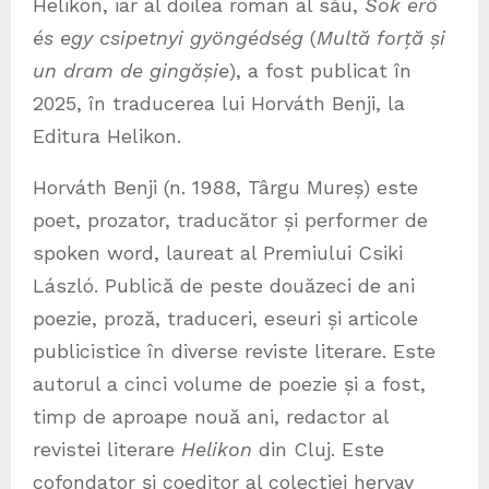
Helikon, iar al doilea roman al său,
Sok erő
és egy csipetnyi gyöngédség
(
Multă forță și
un dram de gingășie
), a fost publicat în
2025, în traducerea lui Horváth Benji, la
Editura Helikon.
Horváth Benji (n. 1988, Târgu Mureș) este
poet, prozator, traducător și performer de
spoken word, laureat al Premiului Csiki
László. Publică de peste douăzeci de ani
poezie, proză, traduceri, eseuri și articole
publicistice în diverse reviste literare. Este
autorul a cinci volume de poezie și a fost,
timp de aproape nouă ani, redactor al
revistei literare
Helikon
din Cluj. Este
cofondator și coeditor al colecției hervay