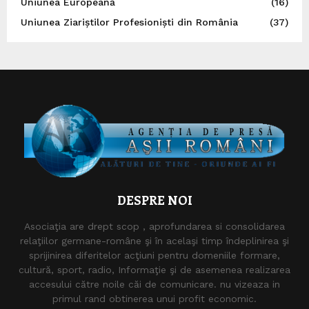
Uniunea Europeană
(16)
Uniunea Ziariștilor Profesioniști din România
(37)
DESPRE NOI
Asociaţia are drept scop , aprofundarea si consolidarea
relaţiilor germane-române şi în acelaşi timp îndeplinirea şi
sprijinirea diferitelor acţiuni pentru domeniile formare,
cultură, sport, radio, Informaţie şi de asemenea realizarea
accesului către noile căi de comunicare. nu vizeaza in
primul rand obtinerea unui profit economic.