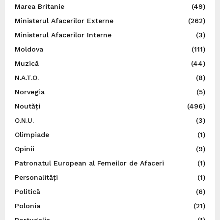
Marea Britanie
(49)
Ministerul Afacerilor Externe
(262)
Ministerul Afacerilor Interne
(3)
Moldova
(111)
Muzică
(44)
N.A.T.O.
(8)
Norvegia
(5)
Noutăți
(496)
O.N.U.
(3)
Olimpiade
(1)
Opinii
(9)
Patronatul European al Femeilor de Afaceri
(1)
Personalități
(1)
Politică
(6)
Polonia
(21)