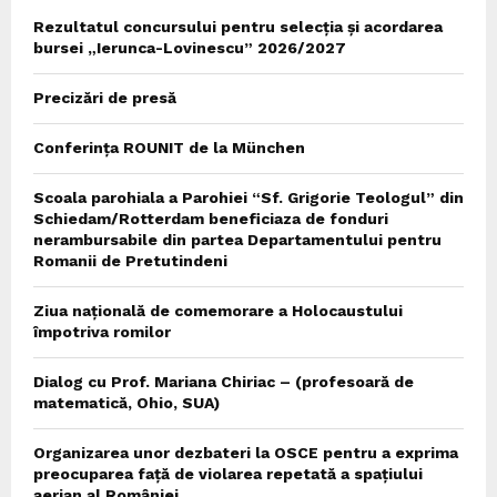
Rezultatul concursului pentru selecția și acordarea
bursei „Ierunca-Lovinescu” 2026/2027
Precizări de presă
Conferința ROUNIT de la München
Scoala parohiala a Parohiei “Sf. Grigorie Teologul” din
Schiedam/Rotterdam beneficiaza de fonduri
nerambursabile din partea Departamentului pentru
Romanii de Pretutindeni
Ziua națională de comemorare a Holocaustului
împotriva romilor
Dialog cu Prof. Mariana Chiriac – (profesoară de
matematică, Ohio, SUA)
Organizarea unor dezbateri la OSCE pentru a exprima
preocuparea față de violarea repetată a spațiului
aerian al României