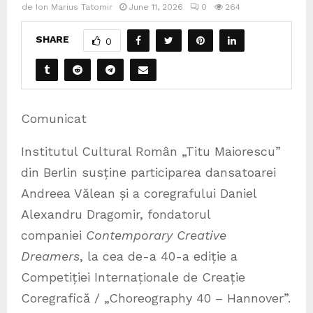
de
Ion Marius Tatomir
June 11, 2026
0
264
SHARE
0
Comunicat
Institutul Cultural Român „Titu Maiorescu”
din Berlin susține participarea dansatoarei
Andreea Vălean și a coregrafului Daniel
Alexandru Dragomir, fondatorul
companiei
Contemporary Creative
Dreamers
, la cea de-a 40-a ediție a
Competiției Internaționale de Creație
Coregrafică / „Choreography 40 – Hannover”.