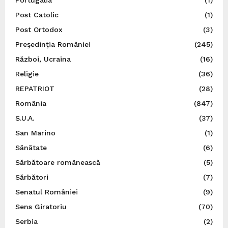
Portugalia
(1)
Post Catolic
(1)
Post Ortodox
(3)
Preşedinţia României
(245)
Război, Ucraina
(16)
Religie
(36)
REPATRIOT
(28)
România
(847)
S.U.A.
(37)
San Marino
(1)
Sănătate
(6)
Sărbătoare românească
(5)
Sărbători
(7)
Senatul României
(9)
Sens Giratoriu
(70)
Serbia
(2)