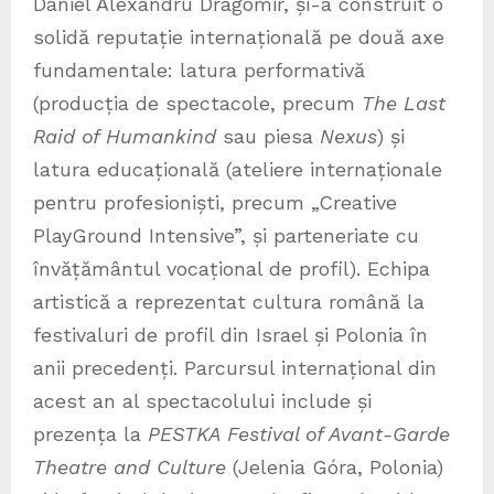
Daniel Alexandru Dragomir, și-a construit o
solidă reputație internațională pe două axe
fundamentale: latura performativă
(producția de spectacole, precum
The Last
Raid of Humankind
sau piesa
Nexus
) și
latura educațională (ateliere internaționale
pentru profesioniști, precum „Creative
PlayGround Intensive”, și parteneriate cu
învățământul vocațional de profil). Echipa
artistică a reprezentat cultura română la
festivaluri de profil din Israel și Polonia în
anii precedenți. Parcursul internațional din
acest an al spectacolului include și
prezența la
PESTKA Festival of Avant-Garde
Theatre and Culture
(Jelenia Góra, Polonia)