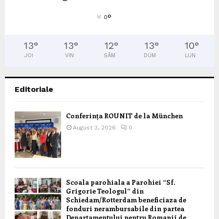
°
0
13
°
13
°
12
°
13
°
10
°
JOI
VIN
SÂM
DUM
LUN
Editoriale
Conferința ROUNIT de la München
August 3, 2026
0
Scoala parohiala a Parohiei “Sf.
Grigorie Teologul” din
Schiedam/Rotterdam beneficiaza de
fonduri nerambursabile din partea
Departamentului pentru Romanii de