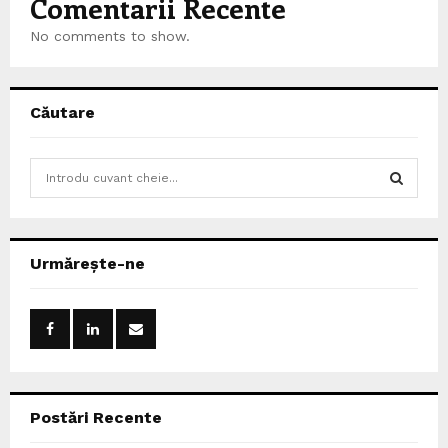
Comentarii Recente
No comments to show.
Căutare
S
e
a
S
r
c
E
Urmărește-ne
h
f
A
o
r
R
:
C
Postări Recente
H