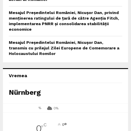
Mesajul Președintelui României, Nicușor Dan, privind
menținerea ratingului de țară de către Agenția Fitch,
implementarea PNRR și consolidarea stabilității
economice
Mesajul Președintelui României, Nicușor Dan,
transmis cu prilejul Zilei Europene de Comemorare a
Holocaustului Romilor
Vremea
Nürnberg
%
0%
°
C
0
0
°