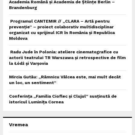
Academia Română și Academia de Științe Berlin –
Brandenburg
Programul CANTEMIR // „CLARA – Artă pentru
prevenție” – proiect colaborativ multidisciplinar
organizat cu sprijinul ICR în România și Republica
Moldova
Radu Jude în Polonia: ateliere cinematografice cu
actorii teatrului TR Warszawa și retrospective de film
la Łódź și Varșovia
Mircia Gutău: „Râmnicu Vâlcea este, mai mult decât
un loc, un sentiment”
Conferința „Familia Cioflec și Clujul” susținută de
istoricul Luminița Cornea
Vremea