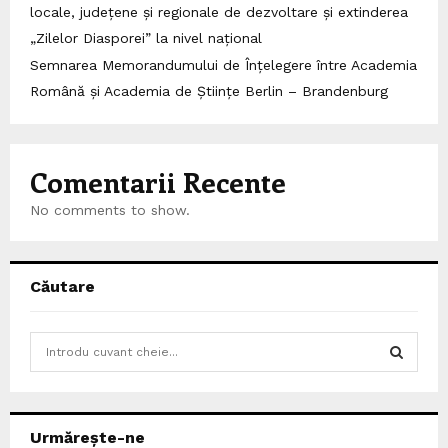
locale, județene și regionale de dezvoltare și extinderea
„Zilelor Diasporei” la nivel național
Semnarea Memorandumului de Înțelegere între Academia
Română și Academia de Științe Berlin – Brandenburg
Comentarii Recente
No comments to show.
Căutare
S
e
a
S
r
c
E
Urmărește-ne
h