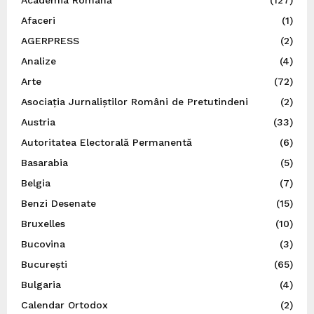
Academia Română
(127)
Afaceri
(1)
AGERPRESS
(2)
Analize
(4)
Arte
(72)
Asociația Jurnaliștilor Români de Pretutindeni
(2)
Austria
(33)
Autoritatea Electorală Permanentă
(6)
Basarabia
(5)
Belgia
(7)
Benzi Desenate
(15)
Bruxelles
(10)
Bucovina
(3)
București
(65)
Bulgaria
(4)
Calendar Ortodox
(2)