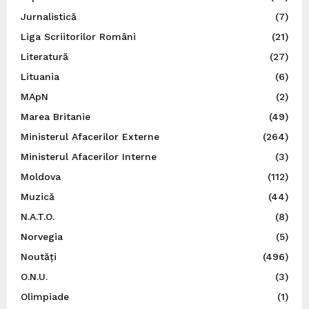
Jurnalistică
(7)
Liga Scriitorilor Români
(21)
Literatură
(27)
Lituania
(6)
MApN
(2)
Marea Britanie
(49)
Ministerul Afacerilor Externe
(264)
Ministerul Afacerilor Interne
(3)
Moldova
(112)
Muzică
(44)
N.A.T.O.
(8)
Norvegia
(5)
Noutăți
(496)
O.N.U.
(3)
Olimpiade
(1)