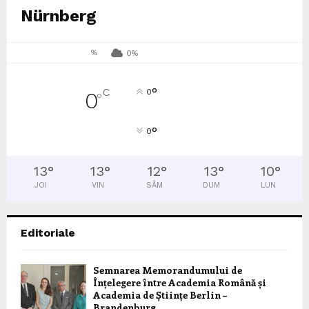
Nürnberg
%
0%
°
C
0
0
°
°
0
13
°
13
°
12
°
13
°
10
°
JOI
VIN
SÂM
DUM
LUN
Editoriale
Semnarea Memorandumului de
Înțelegere între Academia Română și
Academia de Științe Berlin –
Brandenburg