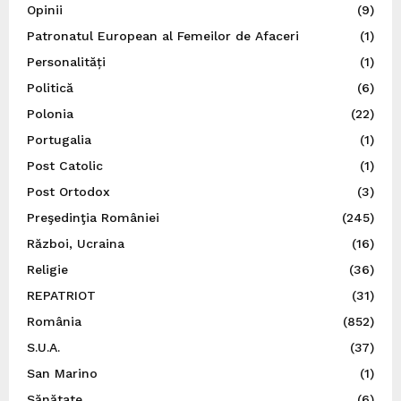
Opinii
(9)
Patronatul European al Femeilor de Afaceri
(1)
Personalități
(1)
Politică
(6)
Polonia
(22)
Portugalia
(1)
Post Catolic
(1)
Post Ortodox
(3)
Preşedinţia României
(245)
Război, Ucraina
(16)
Religie
(36)
REPATRIOT
(31)
România
(852)
S.U.A.
(37)
San Marino
(1)
Sănătate
(6)