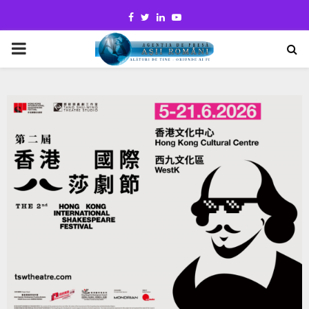
Facebook
Twitter
Linkedin
Youtube
PRIMARY
MENU