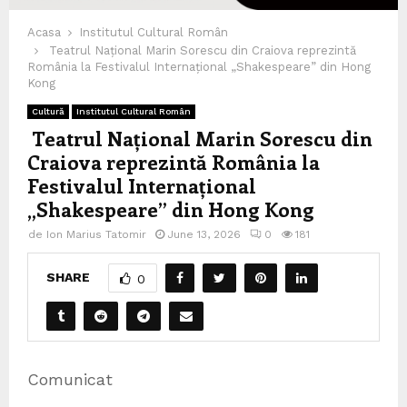
Acasa
Institutul Cultural Român
Teatrul Național Marin Sorescu din Craiova reprezintă
România la Festivalul Internațional „Shakespeare” din Hong
Kong
Cultură
Institutul Cultural Român
Teatrul Național Marin Sorescu din
Craiova reprezintă România la
Festivalul Internațional
„Shakespeare” din Hong Kong
de
Ion Marius Tatomir
June 13, 2026
0
181
SHARE
0
Comunicat