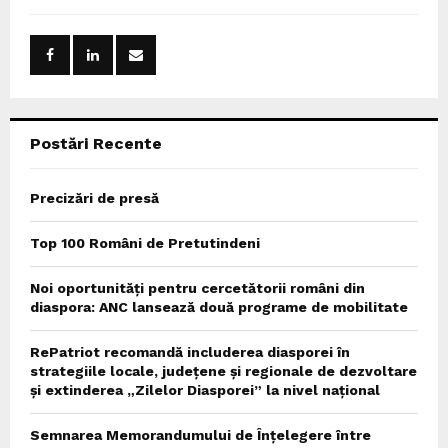
f
A
o
r
R
:
C
Postări Recente
H
Precizări de presă
Top 100 Români de Pretutindeni
Noi oportunități pentru cercetătorii români din
diaspora: ANC lansează două programe de mobilitate
RePatriot recomandă includerea diasporei în
strategiile locale, județene și regionale de dezvoltare
și extinderea „Zilelor Diasporei” la nivel național
Semnarea Memorandumului de Înțelegere între