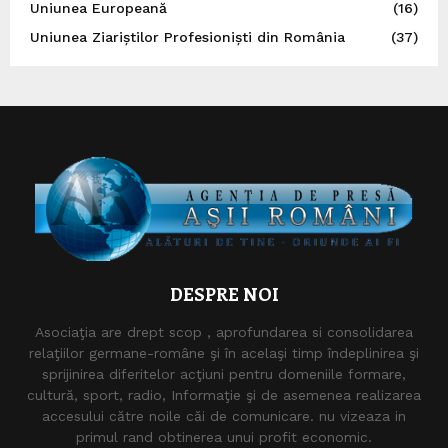
Uniunea Europeană
(16)
Uniunea Ziariștilor Profesioniști din România
(37)
DESPRE NOI
Asociaţia are drept scop , aprofundarea si consolidarea
relaţiilor germane-române şi în acelaşi timp îndeplinirea şi
sprijinirea diferitelor acţiuni pentru domeniile formare,
cultură, sport, radio, Informaţie şi de asemenea realizarea
accesului către noile căi de comunicare. nu vizeaza in
primul rand obtinerea unui profit economic.