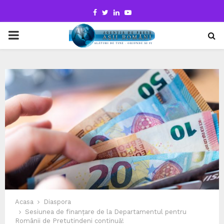
Facebook
Twitter
Linkedin
Youtube
PRIMARY
MENU
Acasa
Diaspora
Sesiunea de finanțare de la Departamentul pentru
Românii de Pretutindeni continuă!