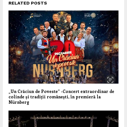
RELATED POSTS
„Un Crăciun de Poveste” -Concert extraordinar de
colinde și tradiții românești, în premieră la
Nürnberg