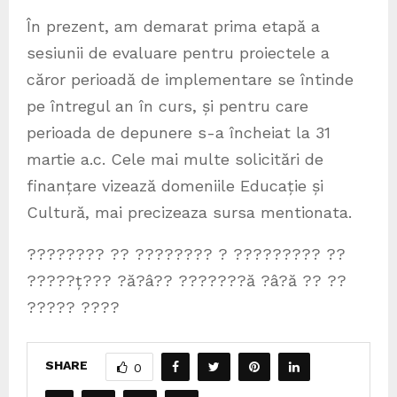
În prezent, am demarat prima etapă a
sesiunii de evaluare pentru proiectele a
căror perioadă de implementare se întinde
pe întregul an în curs, și pentru care
perioada de depunere s-a încheiat la 31
martie a.c. Cele mai multe solicitări de
finanțare vizează domeniile Educație și
Cultură, mai precizeaza sursa mentionata.
???????? ?? ???????? ? ????????? ??
?????ț??? ?ă?â?? ???????ă ?â?ă ?? ??
????? ????
SHARE
0