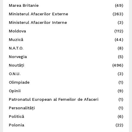
Marea Britanie
(49)
Ministerul Afacerilor Externe
(263)
Ministerul Afacerilor Interne
(3)
Moldova
(112)
Muzică
(44)
N.A.T.O.
(8)
Norvegia
(5)
Noutăți
(496)
O.N.U.
(3)
Olimpiade
(1)
Opinii
(9)
Patronatul European al Femeilor de Afaceri
(1)
Personalități
(1)
Politică
(6)
Polonia
(22)