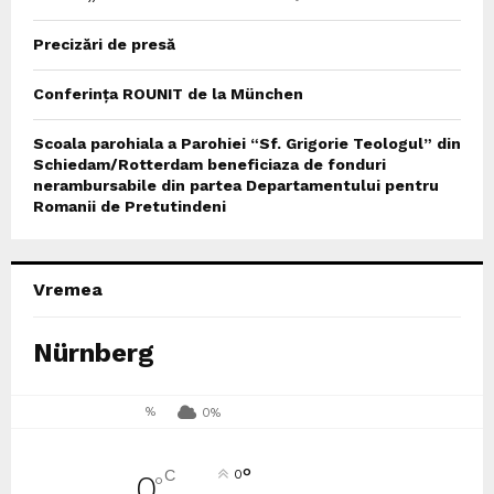
Precizări de presă
Conferința ROUNIT de la München
Scoala parohiala a Parohiei “Sf. Grigorie Teologul” din
Schiedam/Rotterdam beneficiaza de fonduri
nerambursabile din partea Departamentului pentru
Romanii de Pretutindeni
Vremea
Nürnberg
%
0%
°
C
0
0
°