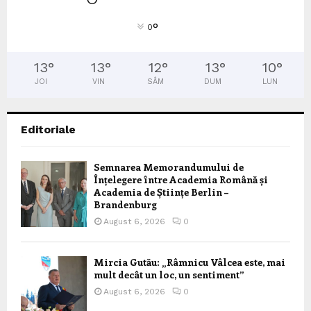
°
0
13
°
13
°
12
°
13
°
10
°
JOI
VIN
SÂM
DUM
LUN
Editoriale
Semnarea Memorandumului de
Înțelegere între Academia Română și
Academia de Științe Berlin –
Brandenburg
August 6, 2026
0
Mircia Gutău: „Râmnicu Vâlcea este, mai
mult decât un loc, un sentiment”
August 6, 2026
0