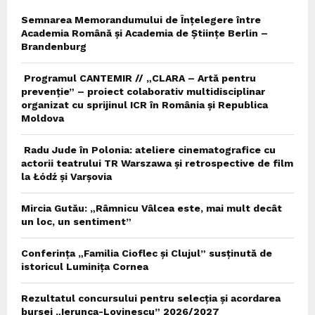
Semnarea Memorandumului de Înțelegere între
Academia Română și Academia de Științe Berlin –
Brandenburg
Programul CANTEMIR // „CLARA – Artă pentru
prevenție” – proiect colaborativ multidisciplinar
organizat cu sprijinul ICR în România și Republica
Moldova
Radu Jude în Polonia: ateliere cinematografice cu
actorii teatrului TR Warszawa și retrospective de film
la Łódź și Varșovia
Mircia Gutău: „Râmnicu Vâlcea este, mai mult decât
un loc, un sentiment”
Conferința „Familia Cioflec și Clujul” susținută de
istoricul Luminița Cornea
Rezultatul concursului pentru selecția și acordarea
bursei „Ierunca-Lovinescu” 2026/2027