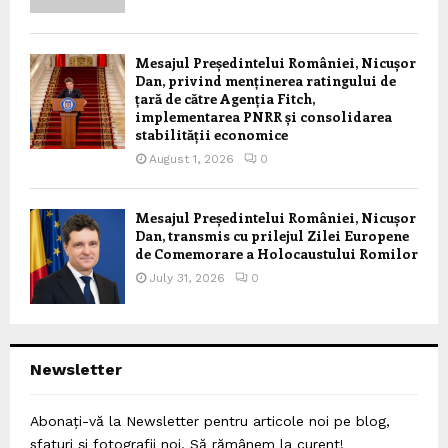
Mesajul Președintelui României, Nicușor
Dan, privind menținerea ratingului de
țară de către Agenția Fitch,
implementarea PNRR și consolidarea
stabilității economice
August 1, 2026
0
Mesajul Președintelui României, Nicușor
Dan, transmis cu prilejul Zilei Europene
de Comemorare a Holocaustului Romilor
July 31, 2026
0
Newsletter
Abonați-vă la Newsletter pentru articole noi pe blog,
sfaturi și fotografii noi. Să rămânem la curent!