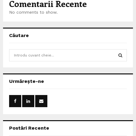
Comentarii Recente
No comments to show.
Căutare
S
e
a
S
r
c
E
Urmărește-ne
h
f
A
o
r
R
:
C
Postări Recente
H