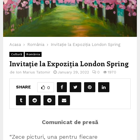
Acasa
România
Invitație la Expoziția London Spring
Cultură
România
Invitație la Expoziția London Spring
de
Ion Marius Tatomir
January 29, 2022
0
1970
SHARE
0
Comunicat de presă
“Zece picturi, una pentru fiecare