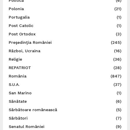
Politică
(6)
Polonia
(21)
Portugalia
(1)
Post Catolic
(1)
Post Ortodox
(3)
Preşedinţia României
(245)
Război, Ucraina
(16)
Religie
(36)
REPATRIOT
(28)
România
(847)
S.U.A.
(37)
San Marino
(1)
Sănătate
(6)
Sărbătoare românească
(5)
Sărbători
(7)
Senatul României
(9)