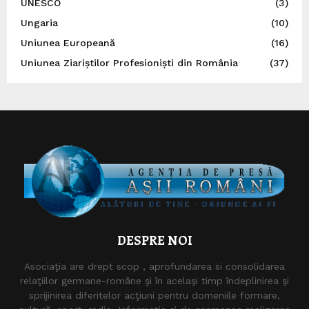
UNESCO
(3)
Ungaria
(10)
Uniunea Europeană
(16)
Uniunea Ziariștilor Profesioniști din România
(37)
DESPRE NOI
Asociaţia are drept scop , aprofundarea si consolidarea
relaţiilor germane-române şi în acelaşi timp îndeplinirea şi
sprijinirea diferitelor acţiuni pentru domeniile formare,