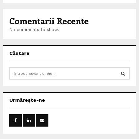
Comentarii Recente
No comments to show.
Căutare
S
e
a
S
r
c
E
Urmărește-ne
h
f
A
o
r
R
:
C