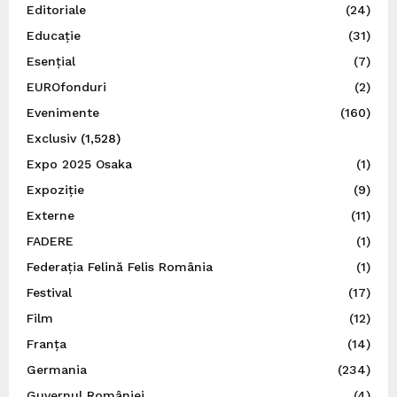
Editoriale
(24)
Educație
(31)
Esențial
(7)
EUROfonduri
(2)
Evenimente
(160)
Exclusiv
(1,528)
Expo 2025 Osaka
(1)
Expoziție
(9)
Externe
(11)
FADERE
(1)
Federația Felină Felis România
(1)
Festival
(17)
Film
(12)
Franța
(14)
Germania
(234)
Guvernul României
(4)