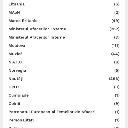
Lituania
(6)
MApN
(2)
Marea Britanie
(49)
Ministerul Afacerilor Externe
(262)
Ministerul Afacerilor Interne
(3)
Moldova
(111)
Muzică
(44)
N.A.T.O.
(8)
Norvegia
(5)
Noutăți
(496)
O.N.U.
(3)
Olimpiade
(1)
Opinii
(9)
Patronatul European al Femeilor de Afaceri
(1)
Personalități
(1)