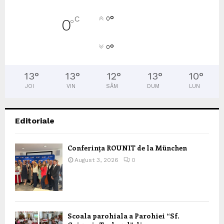
°
C
0
0
°
°
0
13
°
13
°
12
°
13
°
10
°
JOI
VIN
SÂM
DUM
LUN
Editoriale
Conferința ROUNIT de la München
August 3, 2026
0
Scoala parohiala a Parohiei “Sf.