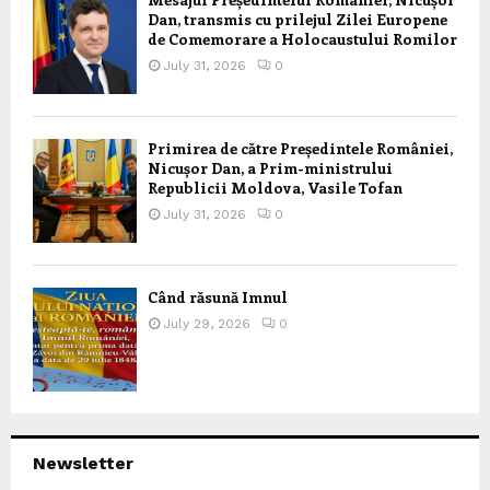
Dan, transmis cu prilejul Zilei Europene
de Comemorare a Holocaustului Romilor
July 31, 2026
0
Primirea de către Președintele României,
Nicușor Dan, a Prim-ministrului
Republicii Moldova, Vasile Tofan
July 31, 2026
0
Când răsună Imnul
July 29, 2026
0
Newsletter