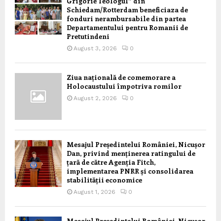
Grigorie Teologul” din
Schiedam/Rotterdam beneficiaza de
fonduri nerambursabile din partea
Departamentului pentru Romanii de
Pretutindeni
August 3, 2026
0
Ziua națională de comemorare a
Holocaustului împotriva romilor
August 2, 2026
0
Mesajul Președintelui României, Nicușor
Dan, privind menținerea ratingului de
țară de către Agenția Fitch,
implementarea PNRR și consolidarea
stabilității economice
August 1, 2026
0
Mesajul Președintelui României, Nicușor