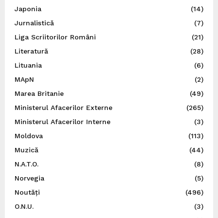
Japonia
(14)
Jurnalistică
(7)
Liga Scriitorilor Români
(21)
Literatură
(28)
Lituania
(6)
MApN
(2)
Marea Britanie
(49)
Ministerul Afacerilor Externe
(265)
Ministerul Afacerilor Interne
(3)
Moldova
(113)
Muzică
(44)
N.A.T.O.
(8)
Norvegia
(5)
Noutăți
(496)
O.N.U.
(3)