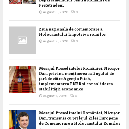
Pretutindeni
August 3, 2026
0
Ziua națională de comemorare a
Holocaustului împotriva romilor
August 2, 2026
0
Mesajul Președintelui României, Nicușor
Dan, privind menținerea ratingului de
țară de către Agenția Fitch,
implementarea PNRR și consolidarea
stabilității economice
August 1, 2026
0
Mesajul Președintelui României, Nicușor
Dan, transmis cu prilejul Zilei Europene
de Comemorare a Holocaustului Romilor