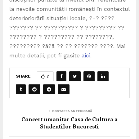
la nevoile comunității românești în contextul
deterioriorării situației locale, ?-? ????
??????? ?? ?????????? ? ????????? ??
???????? ? ????????? ?? ????????,
????????? ?â?ă ?? ?? ??????? ????. Mai
multe detalii, pot fi gasite
aici
.
SHARE
0
POSTAREA ANTERIOARĂ
Concert umanitar Casa de Cultura a
Studentilor Bucuresti