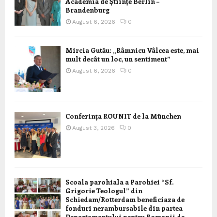
Academia de Științe Berlin –
Brandenburg
August 6, 2026
0
Mircia Gutău: „Râmnicu Vâlcea este, mai
mult decât un loc, un sentiment”
August 6, 2026
0
Conferința ROUNIT de la München
August 3, 2026
0
Scoala parohiala a Parohiei “Sf.
Grigorie Teologul” din
Schiedam/Rotterdam beneficiaza de
fonduri nerambursabile din partea
Departamentului pentru Romanii de