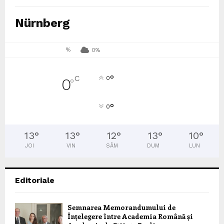
Nürnberg
%
0%
°
C
0
0
°
°
0
13
°
13
°
12
°
13
°
10
°
JOI
VIN
SÂM
DUM
LUN
Editoriale
Semnarea Memorandumului de
Înțelegere între Academia Română și