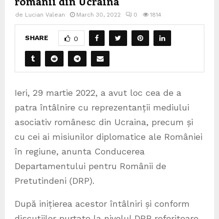
românii din Ucraina
de
Lucian Valean
March 30, 2022
0
1814
SHARE
0
Ieri, 29 martie 2022, a avut loc cea de a
patra întâlnire cu reprezentanții mediului
asociativ românesc din Ucraina, precum și
cu cei ai misiunilor diplomatice ale României
în regiune, anunta Conducerea
Departamentului pentru Românii de
Pretutindeni (DRP).
După inițierea acestor întâlniri și conform
discuțiilor purtate la nivelul DRP referitoare