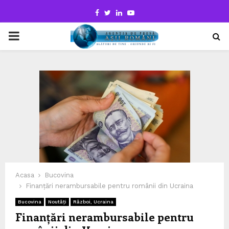
Facebook
Twitter
Linkedin
Youtube
PRIMARY
MENU
Acasa
Bucovina
Finanțări nerambursabile pentru românii din Ucraina
Bucovina
Noutăți
Război, Ucraina
Finanțări nerambursabile pentru