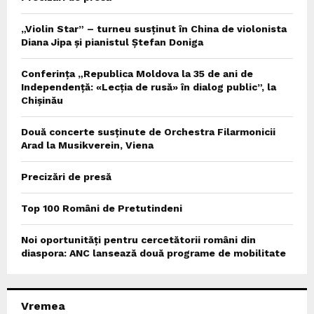
„Violin Star” – turneu susținut în China de violonista
Diana Jipa și pianistul Ștefan Doniga
Conferința „Republica Moldova la 35 de ani de
Independență: «Lecția de rusă» în dialog public”, la
Chișinău
Două concerte susținute de Orchestra Filarmonicii
Arad la Musikverein, Viena
Precizări de presă
Top 100 Români de Pretutindeni
Noi oportunități pentru cercetătorii români din
diaspora: ANC lansează două programe de mobilitate
Vremea