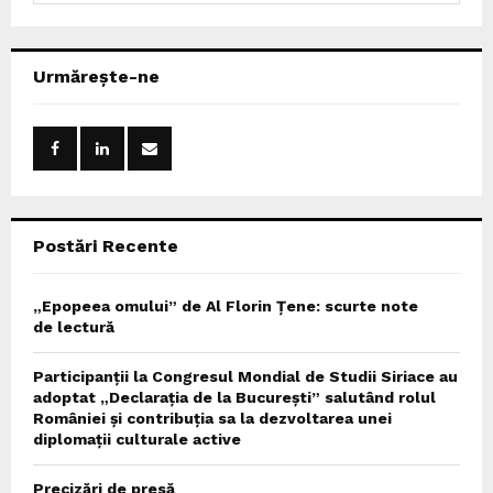
a
S
r
c
E
Urmărește-ne
h
f
A
o
r
R
:
C
Postări Recente
H
„Epopeea omului” de Al Florin Țene: scurte note
de lectură
Participanții la Congresul Mondial de Studii Siriace au
adoptat „Declarația de la București” salutând rolul
României și contribuția sa la dezvoltarea unei
diplomații culturale active
Precizări de presă