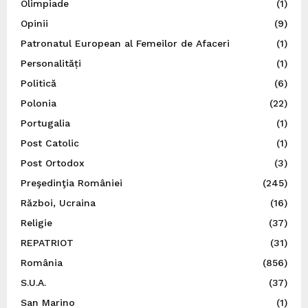
Olimpiade
(1)
Opinii
(9)
Patronatul European al Femeilor de Afaceri
(1)
Personalități
(1)
Politică
(6)
Polonia
(22)
Portugalia
(1)
Post Catolic
(1)
Post Ortodox
(3)
Preşedinţia României
(245)
Război, Ucraina
(16)
Religie
(37)
REPATRIOT
(31)
România
(856)
S.U.A.
(37)
San Marino
(1)