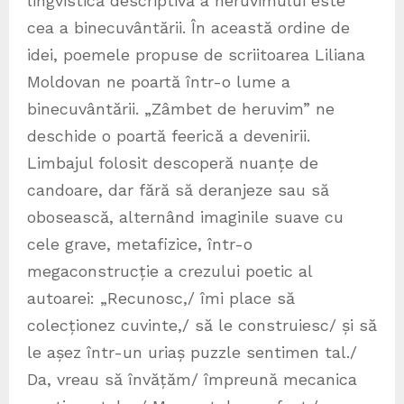
lingvistică descriptivă a heruvimului este
cea a binecuvântării. În această ordine de
idei, poemele propuse de scriitoarea Liliana
Moldovan ne poartă într-o lume a
binecuvântării. „Zâmbet de heruvim” ne
deschide o poartă feerică a devenirii.
Limbajul folosit descoperă nuanțe de
candoare, dar fără să deranjeze sau să
obosească, alternând imaginile suave cu
cele grave, metafizice, într-o
megaconstrucție a crezului poetic al
autoarei: „Recunosc,/ îmi place să
colecționez cuvinte,/ să le construiesc/ și să
le așez într-un uriaș puzzle sentimen tal./
Da, vreau să învățăm/ împreună mecanica