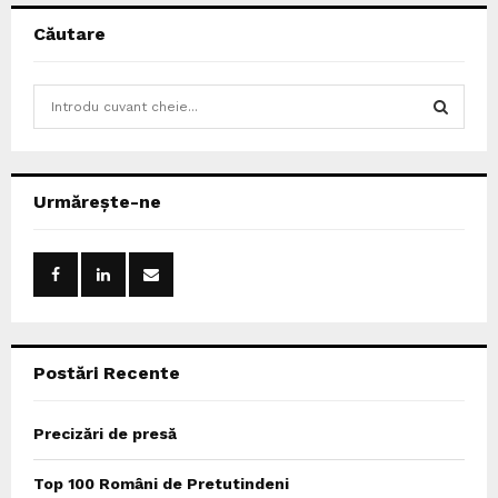
Căutare
S
e
a
S
r
c
E
Urmărește-ne
h
f
A
o
r
R
:
C
Postări Recente
H
Precizări de presă
Top 100 Români de Pretutindeni