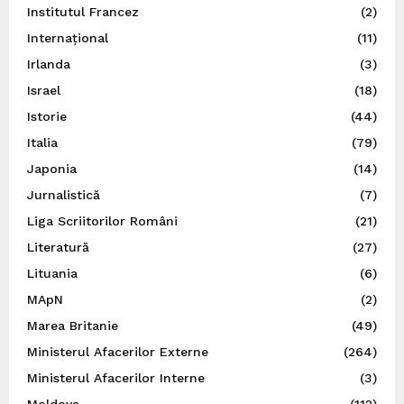
Institutul Francez
(2)
Internațional
(11)
Irlanda
(3)
Israel
(18)
Istorie
(44)
Italia
(79)
Japonia
(14)
Jurnalistică
(7)
Liga Scriitorilor Români
(21)
Literatură
(27)
Lituania
(6)
MApN
(2)
Marea Britanie
(49)
Ministerul Afacerilor Externe
(264)
Ministerul Afacerilor Interne
(3)
Moldova
(112)