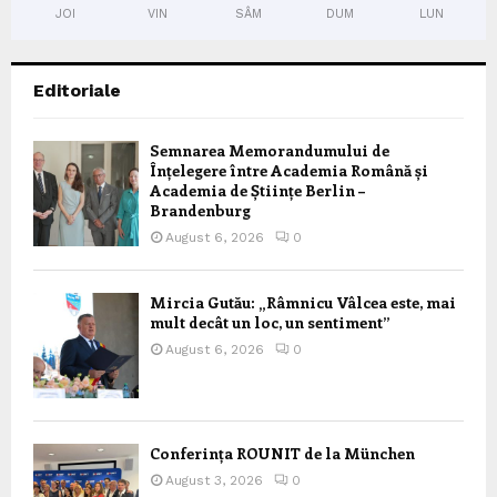
JOI
VIN
SÂM
DUM
LUN
Editoriale
Semnarea Memorandumului de
Înțelegere între Academia Română și
Academia de Științe Berlin –
Brandenburg
August 6, 2026
0
Mircia Gutău: „Râmnicu Vâlcea este, mai
mult decât un loc, un sentiment”
August 6, 2026
0
Conferința ROUNIT de la München
August 3, 2026
0