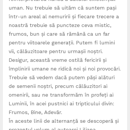
uman. Nu trebuie să uităm că suntem pași
într-un areal al nemuririi și fiecare trecere a
noastră trebuie să puncteze ceva mistic,
frumos, bun și care să rămână ca un far
pentru viitoarele generații. Putem fi lumini
vii, călăuzitoare pentru urmașii noștri.
Desigur, această vreme ostilă fericirii și
împlinirii umane ne ridică noi și noi provocări.
Trebuie să vedem dacă putem păși alături
de semenii noștri, precum călăuzitori ai
omenirii, sau ne transformăm în profeți ai
Luminii, în acei pustnici ai tripticului divin:
Frumos, Bine, Adevăr.
În aceste linii de alternanță se descoperă și
prezentul volum al autoarei Liliana