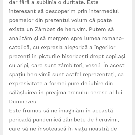
dar fără a sublinia o duritate. Este
interesant să descoperim prin intermediul
poemelor din prezentul volum că poate
exista un Zâmbet de heruvim. Putem să
analizăm și să mergem spre lumea romano-
catolică, cu expresia alegorică a îngerilor
prezenți în picturile bisericești drept copilași
cu aripi, care sunt zâmbitori, veseli. În acest
spațiu heruvimii sunt astfel reprezentați, ca
expresivitate a formei pure de iubire din
sălășluirea în preajma tronului ceresc al lui
Dumnezeu.
Este frumos să ne imaginăm în această
perioadă pandemică zâmbete de heruvimi,
care să ne însoțească în viața noastră de