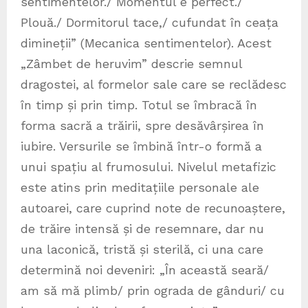
sentimentelor./ Momentul e perfect./
Plouă./ Dormitorul tace,/ cufundat în ceața
dimineții” (Mecanica sentimentelor). Acest
„Zâmbet de heruvim” descrie semnul
dragostei, al formelor sale care se reclădesc
în timp și prin timp. Totul se îmbracă în
forma sacră a trăirii, spre desăvârșirea în
iubire. Versurile se îmbină într-o formă a
unui spațiu al frumosului. Nivelul metafizic
este atins prin meditațiile personale ale
autoarei, care cuprind note de recunoaștere,
de trăire intensă și de resemnare, dar nu
una laconică, tristă și sterilă, ci una care
determină noi deveniri: „În această seară/
am să mă plimb/ prin ograda de gânduri/ cu