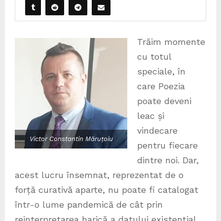
Trăim momente
cu totul
speciale, în
care Poezia
poate deveni
leac și
vindecare
Victor Constantin Măruțoiu
pentru fiecare
dintre noi. Dar,
acest lucru însemnat, reprezentat de o
forță curativă aparte, nu poate fi catalogat
într-o lume pandemică de cât prin
reinterpretarea harică a datului existențial