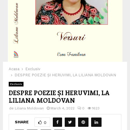
Acasa
Exclusiv
DESPRE POEZIE ȘI HERUVIMI, LA LILIANA MOLDOVAN
Exclusiv
DESPRE POEZIE ȘI HERUVIMI, LA
LILIANA MOLDOVAN
de
Liliana Moldovan
March 4, 2022
0
1623
SHARE
0