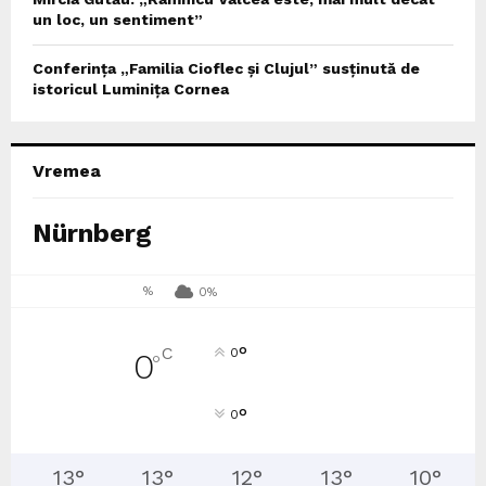
un loc, un sentiment”
Conferința „Familia Cioflec și Clujul” susținută de
istoricul Luminița Cornea
Vremea
Nürnberg
%
0%
°
C
0
0
°
°
0
13
°
13
°
12
°
13
°
10
°