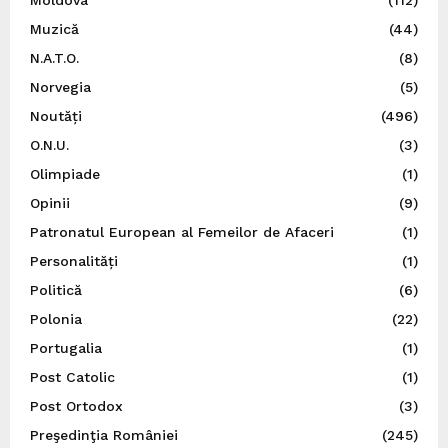
Muzică
(44)
N.A.T.O.
(8)
Norvegia
(5)
Noutăți
(496)
O.N.U.
(3)
Olimpiade
(1)
Opinii
(9)
Patronatul European al Femeilor de Afaceri
(1)
Personalități
(1)
Politică
(6)
Polonia
(22)
Portugalia
(1)
Post Catolic
(1)
Post Ortodox
(3)
Preşedinţia României
(245)