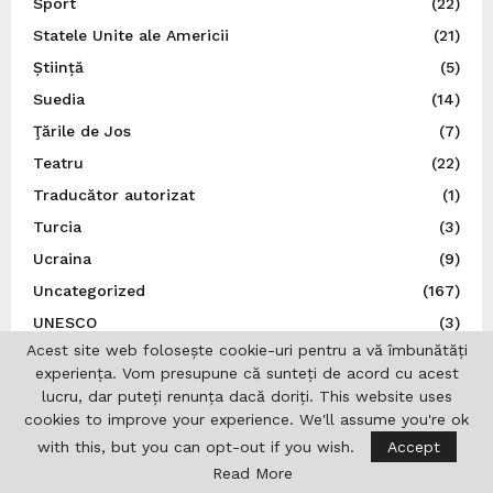
Sport
(22)
Statele Unite ale Americii
(21)
Știință
(5)
Suedia
(14)
Ţările de Jos
(7)
Teatru
(22)
Traducător autorizat
(1)
Turcia
(3)
Ucraina
(9)
Uncategorized
(167)
UNESCO
(3)
Acest site web folosește cookie-uri pentru a vă îmbunătăți
Ungaria
(10)
experiența. Vom presupune că sunteți de acord cu acest
Uniunea Europeană
(16)
lucru, dar puteți renunța dacă doriți. This website uses
Uniunea Ziariștilor Profesioniști din România
(37)
cookies to improve your experience. We'll assume you're ok
with this, but you can opt-out if you wish.
Accept
Read More