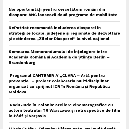
Noi oportunități pentru cercetătorii români din
diaspora: ANC lansează două programe de mobilitate
RePatriot recomandă includerea diasporei în
strategiile locale, județene și regionale de dezvoltare
și extinderea „Zilelor Diasporei” la nivel național
Semnarea Memorandumului de Înțelegere între
Academia Română și Academia de Științe Berlin –
Brandenburg
Programul CANTEMIR // „CLARA – Artă pentru
prevenție” – proiect colaborativ multidisciplinar
organizat cu sprijinul ICR în România și Republica
Moldova
Radu Jude în Polonia: ateliere cinematografice cu
actorii teatrului TR Warszawa și retrospective de film
la Łódź și Varșovia
Mircia Gutău: „Râmnicu Vâlcea este, mai mult decât