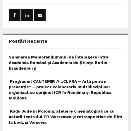
f
A
o
r
R
:
C
Postări Recente
H
Semnarea Memorandumului de Înțelegere între
Academia Română și Academia de Științe Berlin –
Brandenburg
Programul CANTEMIR // „CLARA – Artă pentru
prevenție” – proiect colaborativ multidisciplinar
organizat cu sprijinul ICR în România și Republica
Moldova
Radu Jude în Polonia: ateliere cinematografice cu
actorii teatrului TR Warszawa și retrospective de film
la Łódź și Varșovia