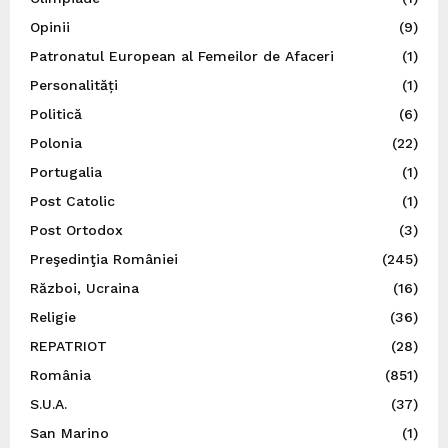
Opinii
(9)
Patronatul European al Femeilor de Afaceri
(1)
Personalități
(1)
Politică
(6)
Polonia
(22)
Portugalia
(1)
Post Catolic
(1)
Post Ortodox
(3)
Preşedinţia României
(245)
Război, Ucraina
(16)
Religie
(36)
REPATRIOT
(28)
România
(851)
S.U.A.
(37)
San Marino
(1)