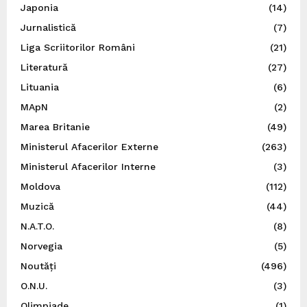
Japonia
(14)
Jurnalistică
(7)
Liga Scriitorilor Români
(21)
Literatură
(27)
Lituania
(6)
MApN
(2)
Marea Britanie
(49)
Ministerul Afacerilor Externe
(263)
Ministerul Afacerilor Interne
(3)
Moldova
(112)
Muzică
(44)
N.A.T.O.
(8)
Norvegia
(5)
Noutăți
(496)
O.N.U.
(3)
Olimpiade
(1)