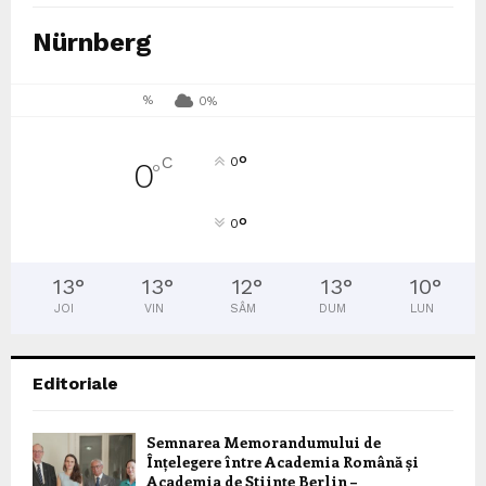
Nürnberg
%
0%
°
C
0
0
°
°
0
13
°
13
°
12
°
13
°
10
°
JOI
VIN
SÂM
DUM
LUN
Editoriale
Semnarea Memorandumului de
Înțelegere între Academia Română și
Academia de Științe Berlin –