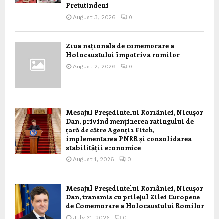
Pretutindeni
August 3, 2026
0
Ziua națională de comemorare a
Holocaustului împotriva romilor
August 2, 2026
0
Mesajul Președintelui României, Nicușor
Dan, privind menținerea ratingului de
țară de către Agenția Fitch,
implementarea PNRR și consolidarea
stabilității economice
August 1, 2026
0
Mesajul Președintelui României, Nicușor
Dan, transmis cu prilejul Zilei Europene
de Comemorare a Holocaustului Romilor
July 31, 2026
0