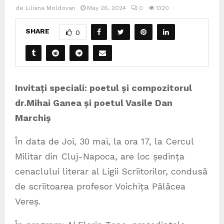
de
Liliana Moldovan
May 26, 2024
0
1320
SHARE
0
Invitați speciali: poetul și compozitorul
dr.Mihai Ganea și poetul Vasile Dan
Marchiș
În data de Joi, 30 mai, la ora 17, la Cercul
Militar din Cluj-Napoca, are loc ședința
cenaclului literar al Ligii Scriitorilor, condusă
de scriitoarea profesor Voichița Pălăcea
Vereș.