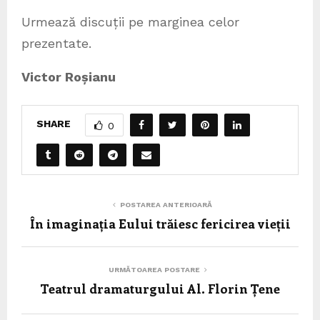
Urmează discuții pe marginea celor
prezentate.
Victor Roșianu
SHARE
0
POSTAREA ANTERIOARĂ
În imaginația Eului trăiesc fericirea vieții
URMĂTOAREA POSTARE
Teatrul dramaturgului Al. Florin Țene