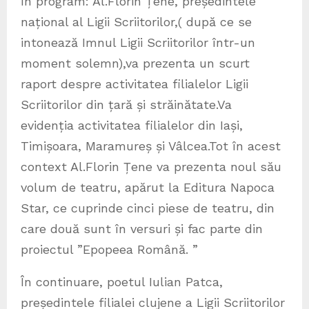
În program: Al.Florin Țene, președintele
național al Ligii Scriitorilor,( după ce se
intonează Imnul Ligii Scriitorilor într-un
moment solemn),va prezenta un scurt
raport despre activitatea filialelor Ligii
Scriitorilor din țară și străinătate.Va
evidenția activitatea filialelor din Iași,
Timișoara, Maramureș și Vâlcea.Tot în acest
context Al.Florin Țene va prezenta noul său
volum de teatru, apărut la Editura Napoca
Star, ce cuprinde cinci piese de teatru, din
care două sunt în versuri și fac parte din
proiectul ”Epopeea Română. ”
În continuare, poetul Iulian Patca,
președintele filialei clujene a Ligii Scriitorilor