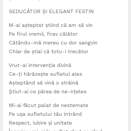
SEDUCĀTOR ȘI ELEGANT FESTIN
M-ai așteptat știind cā am sā vin
Pe firul vremii, firav cālātor
Cātându-mā mereu cu dor sangvin
Chiar de știai cā totu-i trecātor
Vrut-ai intervenția divinā
Ce-ți hārāzește sufletul ales
Așteptând sā vinā o strāinā
Ştiut-ai ce pārea de ne-nțeles
Mi-ai fācut palat de nestemate
Pe ușa sufletului tāu intrând
Respect, iubire și unitate