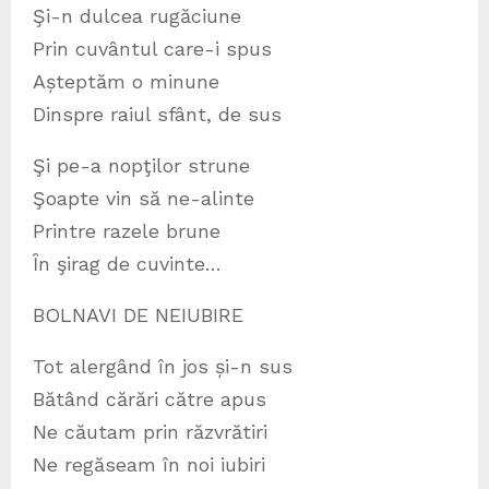
Şi-n dulcea rugăciune
Prin cuvântul care-i spus
Așteptăm o minune
Dinspre raiul sfânt, de sus
Şi pe-a nopţilor strune
Şoapte vin să ne-alinte
Printre razele brune
Ȋn şirag de cuvinte…
BOLNAVI DE NEIUBIRE
Tot alergând în jos și-n sus
Bătând cărări către apus
Ne căutam prin răzvrătiri
Ne regăseam în noi iubiri