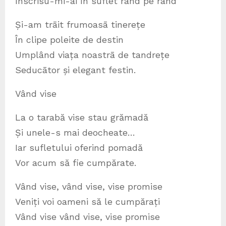
Înscrisu-mi-ai în suflet rând pe rând
Și-am trāit frumoasā tinerețe
În clipe poleite de destin
Umplând viața noastrā de tandrețe
Seducātor și elegant festin.
Vând vise
La o tarabă vise stau grămadă
Și unele-s mai deocheate…
Iar sufletului oferind pomadă
Vor acum să fie cumpărate.
Vând vise, vând vise, vise promise
Veniți voi oameni să le cumpărați
Vând vise vând vise, vise promise