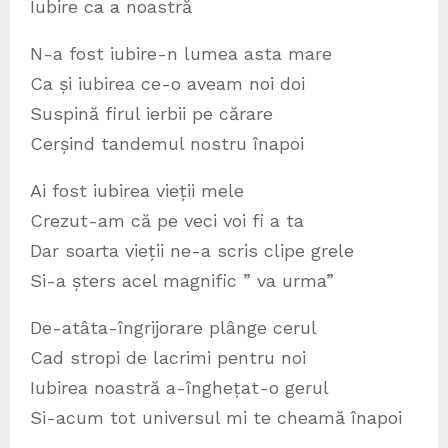
Iubire ca a noastră
N-a fost iubire-n lumea asta mare
Ca și iubirea ce-o aveam noi doi
Suspină firul ierbii pe cărare
Cerșind tandemul nostru înapoi
Ai fost iubirea vieții mele
Crezut-am că pe veci voi fi a ta
Dar soarta vieții ne-a scris clipe grele
Si-a șters acel magnific ” va urma”
De-atâta-îngrijorare plânge cerul
Cad stropi de lacrimi pentru noi
Iubirea noastră a-înghețat-o gerul
Si-acum tot universul mi te cheamă înapoi