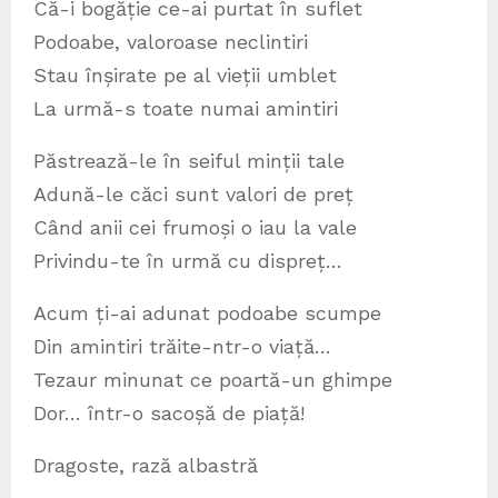
Că-i bogăție ce-ai purtat în suflet
Podoabe, valoroase neclintiri
Stau înșirate pe al vieții umblet
La urmă-s toate numai amintiri
Păstrează-le în seiful minții tale
Adună-le căci sunt valori de preț
Când anii cei frumoși o iau la vale
Privindu-te în urmă cu dispreț…
Acum ți-ai adunat podoabe scumpe
Din amintiri trăite-ntr-o viață…
Tezaur minunat ce poartă-un ghimpe
Dor… într-o sacoșă de piață!
Dragoste, rază albastră