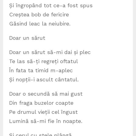
Și îngropând tot ce-a fost spus
Creștea bob de fericire
Găsind leac la neiubire.
Doar un sărut
Doar un sărut să-mi dai și plec
Te las să-ți regreți oftatul
În fata ta timid m-aplec
Și nopții-i ascult cântatul.
Doar o secundă să mai gust
Din fraga buzelor coapte
Pe drumul vieții cel îngust
Lumină să-mi fie în noapte.
Și cerul cu stele plângă