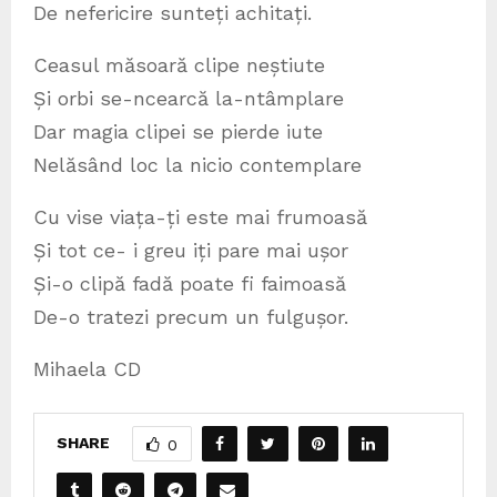
De nefericire sunteți achitați.
Ceasul măsoară clipe neștiute
Și orbi se-ncearcă la-ntâmplare
Dar magia clipei se pierde iute
Nelăsând loc la nicio contemplare
Cu vise viața-ți este mai frumoasă
Și tot ce- i greu iți pare mai ușor
Și-o clipă fadă poate fi faimoasă
De-o tratezi precum un fulgușor.
Mihaela CD
SHARE
0