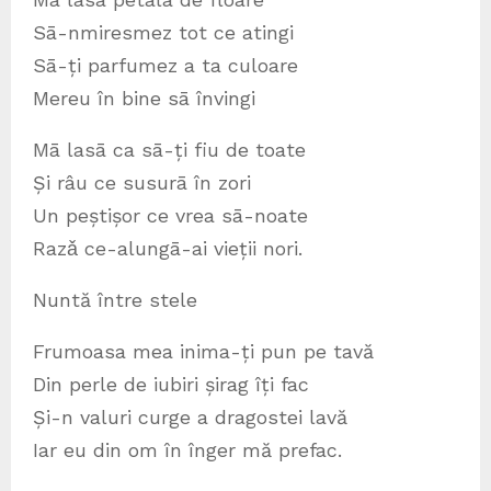
Sā-nmiresmez tot ce atingi
Sā-ți parfumez a ta culoare
Mereu în bine sā învingi
Mā lasā ca sā-ți fiu de toate
Și râu ce susurā în zori
Un peștișor ce vrea sā-noate
Razǎ ce-alungā-ai vieții nori.
Nuntă între stele
Frumoasa mea inima-ți pun pe tavă
Din perle de iubiri șirag îți fac
Și-n valuri curge a dragostei lavă
Iar eu din om în înger mă prefac.