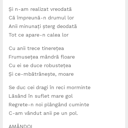
Și n-am realizat vreodatā
Cā împreunā-n drumul lor
Anii minunați șterg deodată
Tot ce apare-n calea lor
Cu anii trece tinerețea
Frumusețea mândrā floare
Cu ei se duce robustețea
Și ce-mbātrânește, moare
Se duc cei dragi în reci morminte
Lāsând în suflet mare gol
Regrete-n noi plângând cuminte
C-am vândut anii pe un pol.
AMÂNDOI