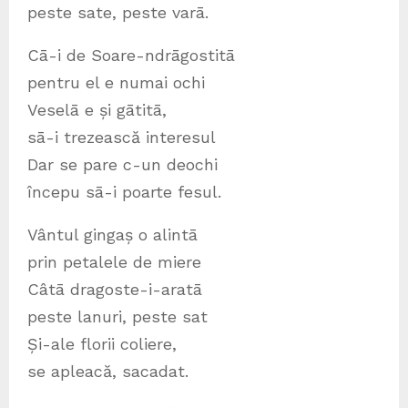
peste sate, peste varā.
Cā-i de Soare-ndrāgostitā
pentru el e numai ochi
Veselā e și gātitā,
sā-i trezească interesul
Dar se pare c-un deochi
începu sā-i poarte fesul.
Vântul gingaș o alintā
prin petalele de miere
Câtā dragoste-i-aratā
peste lanuri, peste sat
Și-ale florii coliere,
se apleacă, sacadat.