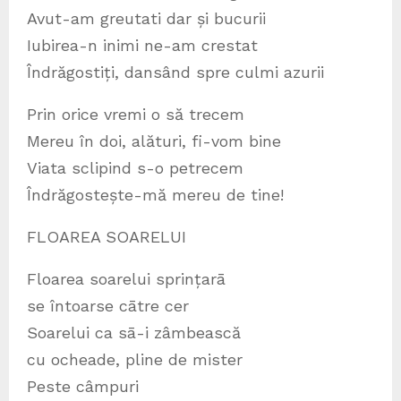
Avut-am greutati dar și bucurii
Iubirea-n inimi ne-am crestat
Îndrăgostiți, dansând spre culmi azurii
Prin orice vremi o să trecem
Mereu în doi, alături, fi-vom bine
Viata sclipind s-o petrecem
Îndrăgostește-mă mereu de tine!
FLOAREA SOARELUI
Floarea soarelui sprințarā
se întoarse cātre cer
Soarelui ca sā-i zâmbească
cu ocheade, pline de mister
Peste câmpuri