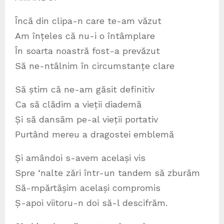
Încă din clipa-n care te-am văzut
Am înțeles că nu-i o întâmplare
În soarta noastră fost-a prevăzut
Să ne-ntâlnim în circumstanțe clare
Să știm că ne-am găsit definitiv
Ca să clădim a vieții diademă
Și să dansăm pe-al vieții portativ
Purtând mereu a dragostei emblemă
Și amândoi s-avem același vis
Spre ‘nalte zări într-un tandem să zburăm
Să-mpărtășim același compromis
Ș-apoi viitoru-n doi să-l descifrăm.