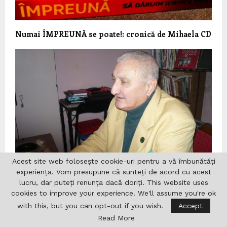
Numai ÎMPREUNĂ se poate!: cronică de Mihaela CD
Acest site web folosește cookie-uri pentru a vă îmbunătăți
experiența. Vom presupune că sunteți de acord cu acest
lucru, dar puteți renunța dacă doriți. This website uses
Presa românească și străină l-au sărbătorit pe
cookies to improve your experience. We'll assume you're ok
scriitorul Al.Florin Țene
with this, but you can opt-out if you wish.
Accept
Read More