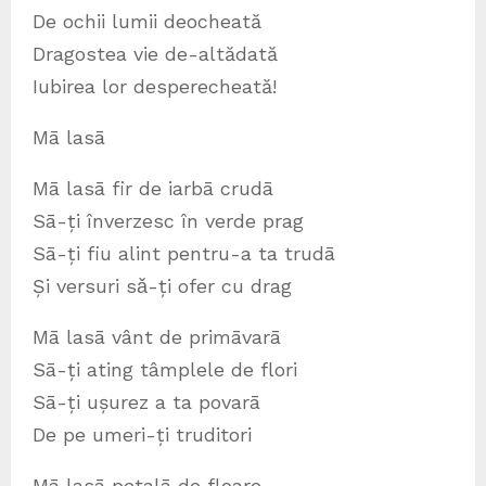
De ochii lumii deocheată
Dragostea vie de-altădată
Iubirea lor desperecheată!
Mā lasā
Mā lasā fir de iarbā crudā
Sā-ți înverzesc în verde prag
Sā-ți fiu alint pentru-a ta trudā
Și versuri sǎ-ți ofer cu drag
Mā lasā vânt de primāvarā
Sā-ți ating tâmplele de flori
Sā-ți ușurez a ta povarā
De pe umeri-ți truditori
Mā lasā petalā de floare