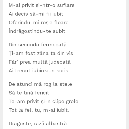
M-ai privit și-ntr-o suflare
Ai decis să-mi fii iubit
Oferindu-mi roșie floare
Îndrăgostindu-te subit.
Din secunda fermecată
Ți-am fost zâna ta din vis
Făr’ prea multă judecată
Ai trecut iubirea-n scris.
De atunci mă rog la stele
Să te tină fericit
Te-am privit și-n clipe grele
Tot la fel, tu, m-ai iubit.
Dragoste, rază albastră