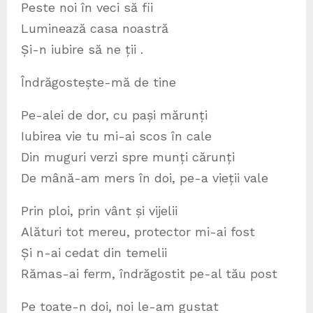
Peste noi în veci să fii
Luminează casa noastră
Și-n iubire să ne ții .
Îndrăgostește-mă de tine
Pe-alei de dor, cu pași mărunți
Iubirea vie tu mi-ai scos în cale
Din muguri verzi spre munți cărunți
De mână-am mers în doi, pe-a vieții vale
Prin ploi, prin vânt și vijelii
Alături tot mereu, protector mi-ai fost
Și n-ai cedat din temelii
Rămas-ai ferm, îndrăgostit pe-al tău post
Pe toate-n doi, noi le-am gustat