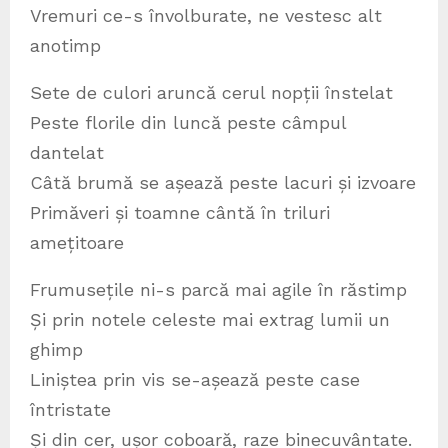
Vremuri ce-s învolburate, ne vestesc alt
anotimp
Sete de culori aruncă cerul nopții înstelat
Peste florile din luncă peste câmpul
dantelat
Câtă brumă se așează peste lacuri și izvoare
Primăveri și toamne cântă în triluri
amețitoare
Frumusețile ni-s parcă mai agile în răstimp
Și prin notele celeste mai extrag lumii un
ghimp
Liniștea prin vis se-așează peste case
întristate
Și din cer, ușor coboară, raze binecuvântate.