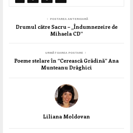
POSTAREA ANTERIOARĂ
Drumul către Sacru – „Îndumnezeire de
Mihaela CD”
URMĂTOAREA POSTARE
Poeme stelare în “Cerească Grădină” Ana
Munteanu Drăghici
Liliana Moldovan