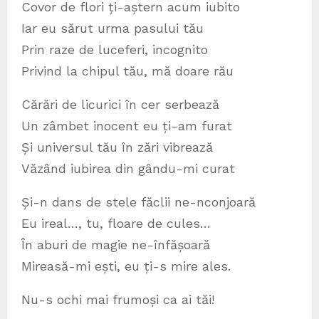
Covor de flori ți-aștern acum iubito
Iar eu sărut urma pasului tău
Prin raze de luceferi, incognito
Privind la chipul tău, mă doare rău
Cărări de licurici în cer serbează
Un zâmbet inocent eu ți-am furat
Și universul tău în zări vibrează
Văzând iubirea din gându-mi curat
Și-n dans de stele făclii ne-nconjoară
Eu ireal…, tu, floare de cules…
În aburi de magie ne-înfășoară
Mireasă-mi ești, eu ți-s mire ales.
Nu-s ochi mai frumoși ca ai tăi!