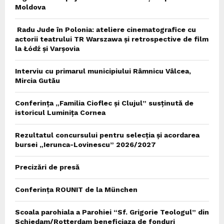
Moldova
Radu Jude în Polonia: ateliere cinematografice cu
actorii teatrului TR Warszawa și retrospective de film
la Łódź și Varșovia
Interviu cu primarul municipiului Râmnicu Vâlcea,
Mircia Gutău
Conferința „Familia Cioflec și Clujul” susținută de
istoricul Luminița Cornea
Rezultatul concursului pentru selecția și acordarea
bursei „Ierunca-Lovinescu” 2026/2027
Precizări de presă
Conferința ROUNIT de la München
Scoala parohiala a Parohiei “Sf. Grigorie Teologul” din
Schiedam/Rotterdam beneficiaza de fonduri