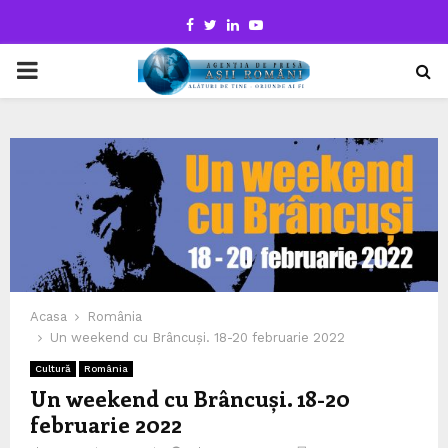
Facebook
Twitter
Linkedin
Youtube
PRIMARY
MENU
Acasa
România
Un weekend cu Brâncuși. 18-20 februarie 2022
Cultură
România
Un weekend cu Brâncuși. 18-20
februarie 2022