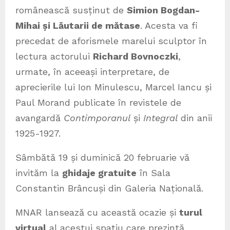
românească susținut de
Simion Bogdan-
Mihai și Lăutarii de mătase
. Acesta va fi
precedat de aforismele marelui sculptor în
lectura actorului
Richard Bovnoczki
,
urmate, în aceeași interpretare, de
aprecierile lui Ion Minulescu, Marcel Iancu și
Paul Morand publicate în revistele de
avangardă
Contimporanul
și
Integral
din anii
1925-1927.
Sâmbătă 19 și duminică 20 februarie vă
invităm la
ghidaje gratuite
în Sala
Constantin Brâncuși din Galeria Națională.
MNAR lansează cu această ocazie și
turul
virtual
al acestui spațiu care prezintă