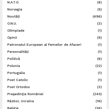
N.A.T.O.
(8)
Norvegia
(5)
Noutăți
(496)
O.N.U.
(3)
Olimpiade
(1)
Opinii
(9)
Patronatul European al Femeilor de Afaceri
(1)
Personalități
(1)
Politică
(6)
Polonia
(22)
Portugalia
(1)
Post Catolic
(1)
Post Ortodox
(3)
Preşedinţia României
(245)
Război, Ucraina
(16)
Religie
(36)