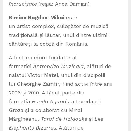
încrucișate
(regia: Anca Damian).
Simion Bogdan-Mihai
este
un artist complex, culegător de muzică
tradițională și lăutar, unul dintre ultimii
cântăreți la cobză din România.
A fost membru fondator al
formației
Antrepriza Muzicală
, alături de
naistul Victor Matei, unul din discipolii
lui Gheorghe Zamfir, fiind activi între anii
2008 și 2010. A făcut parte din
formația
Banda Agurida
a Loredanei
Groza și a colaborat cu Mihai
Mărgineanu
, Taraf de Haidouks
și
Les
Elephants Bizarres
. Alături de