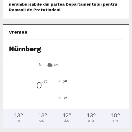
nerambursabile din partea Departamentului pentru
Romanii de Pretutindeni
Vremea
Nürnberg
%
0%
°
C
0
0
°
°
0
13
°
13
°
12
°
13
°
10
°
JOI
VIN
SÂM
DUM
LUN