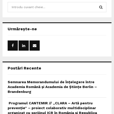
S
e
a
S
r
c
E
Urmărește-ne
h
f
A
o
r
R
:
C
Postări Recente
H
Semnarea Memorandumului de Înțelegere între
Academia Română și Academia de Științe Berlin –
Brandenburg
Programul CANTEMIR // „CLARA – Artă pentru
prevenție” – proiect colaborativ multidisciplinar
organizat cu sprijinul ICR în România și Republica