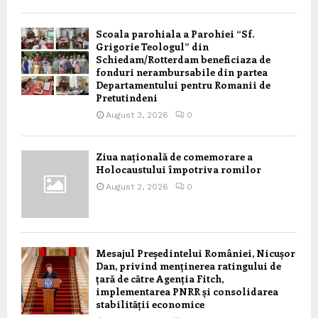
Scoala parohiala a Parohiei “Sf.
Grigorie Teologul” din
Schiedam/Rotterdam beneficiaza de
fonduri nerambursabile din partea
Departamentului pentru Romanii de
Pretutindeni
August 3, 2026
0
Ziua națională de comemorare a
Holocaustului împotriva romilor
August 2, 2026
0
Mesajul Președintelui României, Nicușor
Dan, privind menținerea ratingului de
țară de către Agenția Fitch,
implementarea PNRR și consolidarea
stabilității economice