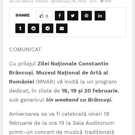
de
Ion Marius Tatomir
February 15, 2022
0
1516
SHARE
0
COMUNICAT
Cu prilejul
Zilei Naționale Constantin
Brâncuși
,
Muzeul Național de Artă al
României
(MNAR) vă invită la un program
dedicat, în zilele de
18, 19 și 20 februarie
,
sub genericul
Un weekend cu Brâncuși.
Aniversarea sa va fi celebrată vineri 18
februarie de la ora 19 la Sala Auditorium
printr-un concert de muzică tradițională