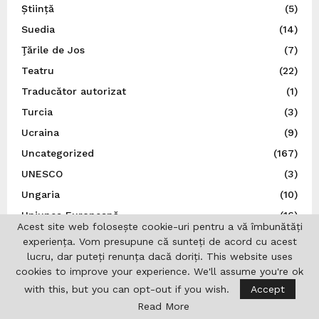
Știință
(5)
Suedia
(14)
Ţările de Jos
(7)
Teatru
(22)
Traducător autorizat
(1)
Turcia
(3)
Ucraina
(9)
Uncategorized
(167)
UNESCO
(3)
Ungaria
(10)
Uniunea Europeană
(16)
Acest site web folosește cookie-uri pentru a vă îmbunătăți
Uniunea Ziariștilor Profesioniști din România
(37)
experiența. Vom presupune că sunteți de acord cu acest
lucru, dar puteți renunța dacă doriți. This website uses
cookies to improve your experience. We'll assume you're ok
with this, but you can opt-out if you wish.
Accept
Read More