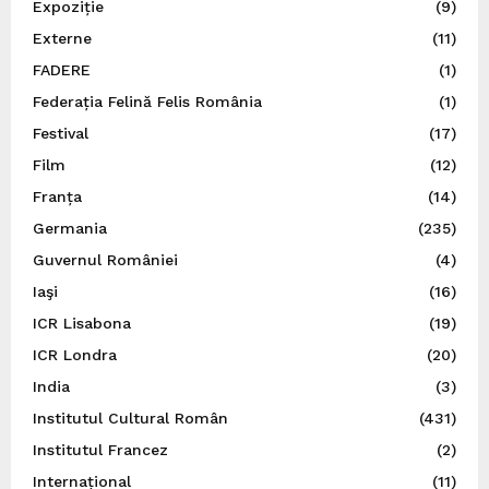
Expoziție
(9)
Externe
(11)
FADERE
(1)
Federația Felină Felis România
(1)
Festival
(17)
Film
(12)
Franța
(14)
Germania
(235)
Guvernul României
(4)
Iaşi
(16)
ICR Lisabona
(19)
ICR Londra
(20)
India
(3)
Institutul Cultural Român
(431)
Institutul Francez
(2)
Internațional
(11)