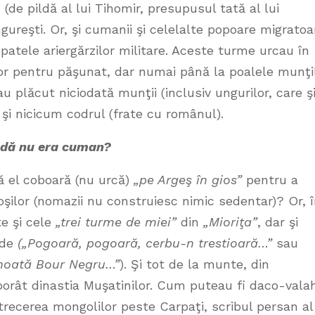
de pildă al lui Tihomir, presupusul tată al lui
ngureşti. Or, şi cumanii şi celelalte popoare migratoa
patele ariergărzilor militare. Aceste turme urcau în
or pentru păşunat, dar numai până la poalele munţi
au plăcut niciodată munţii (inclusiv ungurilor, care ş
 şi nicicum codrul (frate cu românul).
odă nu era cuman?
 el coboară (nu urcă)
„pe Argeş în gios”
pentru a
oşilor (nomazii nu construiesc nimic sedentar)? Or, 
e şi cele
„trei turme de miei”
din
„Mioriţa”
, dar şi
nde
(„Pogoară, pogoară, cerbu-n trestioară…”
sau
 înoată Bour Negru…”
). Şi tot de la munte, din
borât dinastia Muşatinilor. Cum puteau fi daco-valah
recerea mongolilor peste Carpaţi, scribul persan al