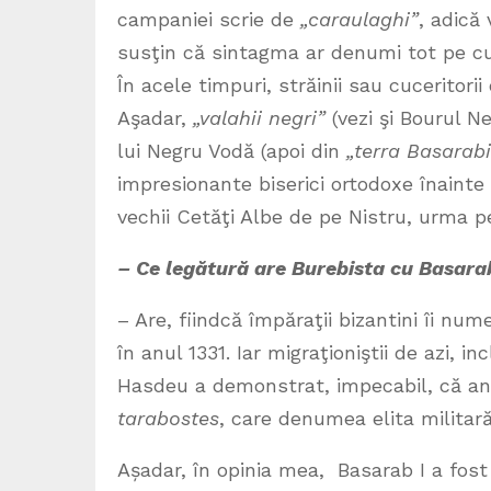
campaniei scrie de
„caraulaghi”
, adică 
susţin că sintagma ar denumi tot pe cuma
În acele timpuri, străinii sau cucerito
Aşadar,
„valahii negri”
(vezi şi Bourul Ne
lui Negru Vodă (apoi din
„terra Basarabi
impresionante biserici ortodoxe înainte 
vechii Cetăţi Albe de pe Nistru, urma pe
– Ce legătură are Burebista cu Basara
– Are, fiindcă împăraţii bizantini îi nu
în anul 1331. Iar migraţioniştii de azi, 
Hasdeu a demonstrat, impecabil, că an
tarabostes
, care denumea elita militară 
Așadar, în opinia mea, Basarab I a fos