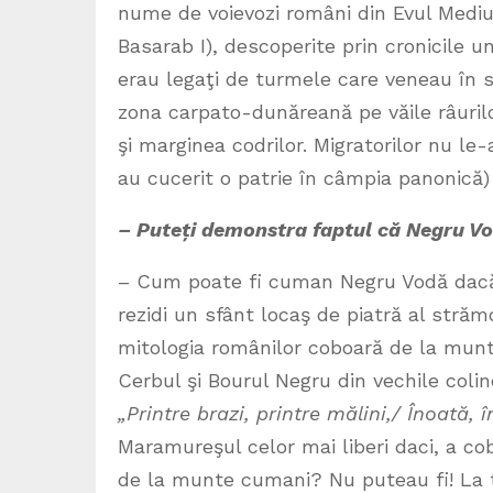
nume de voievozi români din Evul Mediu (
Basarab I), descoperite prin cronicile u
erau legaţi de turmele care veneau în s
zona carpato-dunăreană pe văile râuril
şi marginea codrilor. Migratorilor nu le-
au cucerit o patrie în câmpia panonică)
– Puteți demonstra faptul că Negru V
– Cum poate fi cuman Negru Vodă dacă
rezidi un sfânt locaş de piatră al străm
mitologia românilor coboară de la munt
Cerbul şi Bourul Negru din vechile coli
„Printre brazi, printre mălini,/ Înoată,
Maramureşul celor mai liberi daci, a co
de la munte cumani? Nu puteau fi! La t