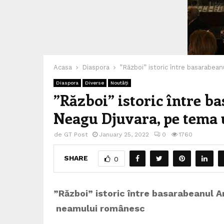
Acasa
Diaspora
”Război” istoric între basarabea
Diaspora
Diverse
Noutăți
”Război” istoric între b
Neagu Djuvara, pe tema 
de
GT Post
January 25, 2022
0
1760
SHARE
0
”Război” istoric între basarabeanul An
neamului româ
nesc