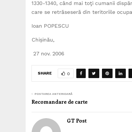
1330-1340, când mai toţi cumanii dispărus
care se retrăseseră din teritoriile ocup
Ioan POPESCU
Chișinău,
27 nov. 2006
SHARE
0
POSTAREA ANTERIOARĂ
Recomandare de carte
GT Post