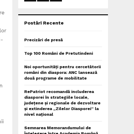
:
C
re
H
Postări Recente
lor
i-
Precizări de presă
Top 100 Români de Pretutindeni
Noi oportunități pentru cercetătorii
români din diaspora: ANC lansează
două programe de mobilitate
în
RePatriot recomandă includerea
diasporei în strategiile locale,
județene și regionale de dezvoltare
și extinderea „Zilelor Diasporei” la
nivel național
ii
Semnarea Memorandumului de
Înțelegere între Academia Română