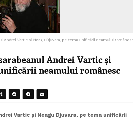
nul Andrei Vartic și Neagu Djuvara, pe tema unificării neamului românes
asarabeanul Andrei Vartic și
unificării neamului românesc
drei Vartic și Neagu Djuvara, pe tema unificării