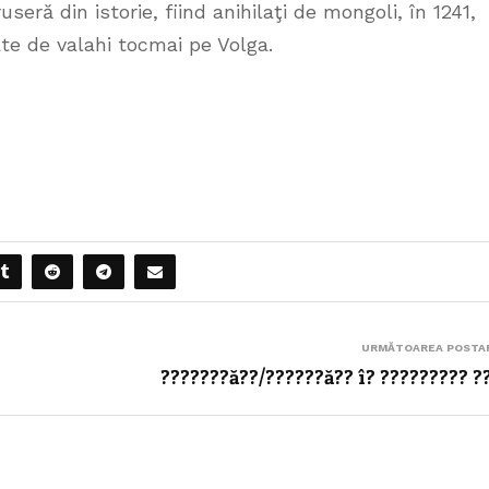
eră din istorie, fiind anihilaţi de mongoli, în 1241,
ate de valahi tocmai pe Volga.
URMĂTOAREA POSTA
???????ă??/??????ă?? î? ????????? ?