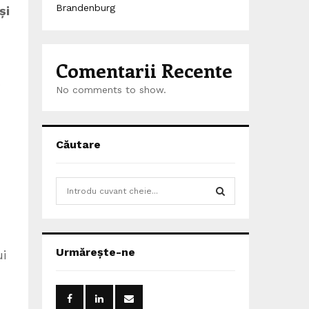
Brandenburg
și
Comentarii Recente
No comments to show.
Căutare
S
e
a
S
r
c
E
Urmărește-ne
ui
h
f
A
o
r
R