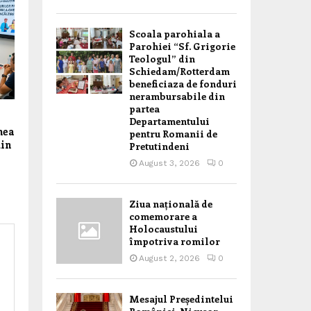
Scoala parohiala a
Parohiei “Sf. Grigorie
Teologul” din
Schiedam/Rotterdam
beneficiaza de fonduri
nerambursabile din
partea
Departamentului
nea
pentru Romanii de
din
Pretutindeni
August 3, 2026
0
Ziua națională de
comemorare a
Holocaustului
împotriva romilor
August 2, 2026
0
Mesajul Președintelui