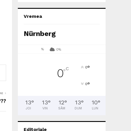
Vremea
Nürnberg
%
0%
°
0
C
0
°
°
0
RE
???
13
°
13
°
12
°
13
°
10
°
JOI
VIN
SÂM
DUM
LUN
Editoriale