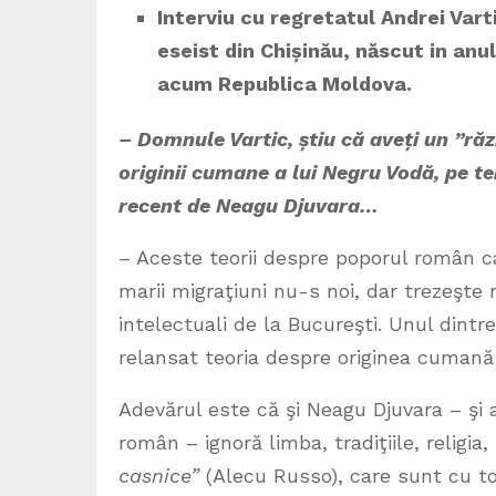
Interviu cu regretatul Andrei Varti
eseist din Chi
ș
inău, născut in anu
acum Republica Moldova.
– Domnule Vartic, știu că aveți un ”ră
originii cumane a lui Negru Vodă, pe t
recent de Neagu Djuvara…
– Aceste teorii despre poporul român 
marii migraţiuni nu-s noi, dar trezeşte
intelectuali de la Bucureşti. Unul dint
relansat teoria despre originea cumană a
Adevărul este că şi Neagu Djuvara – şi a
român – ignoră limba, tradiţiile, religia
casnice”
(Alecu Russo), care sunt cu to