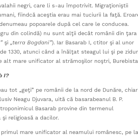
valahii negri, care li s-au împotrivit. Migraţioniştii
ni, fiindcă aceştia erau mai tuciurii la faţă. Eroar
rii denumeau popoarele după cel care le conducea.
gru din colindă) nu sunt alţii decât românii din ţara
”
şi
„terra Bogdani”
). Iar Basarab I, ctitor şi al unor
de 1330, atunci când a înălţat steagul lui şi pe zidur
 alt mare unificator al strămoşilor noştri, Burebista
b I?
meau tot „geţi” pe românii de la nord de Dunăre, chiar
inclusiv Neagu Djuvara, uită că basarabeanul B. P.
troponimicul Basarab provine din termenul
şi religioasă a dacilor.
t primul mare unificator al neamului românesc, pe l