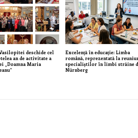
Vasilopitei deschide cel
Excelență în educație: Limba
ptelea an de activitate
a
română, reprezentată la reuniu
iei „Doamna Maria
specialiștilor în limbi străine 
eanu”
Nürnberg