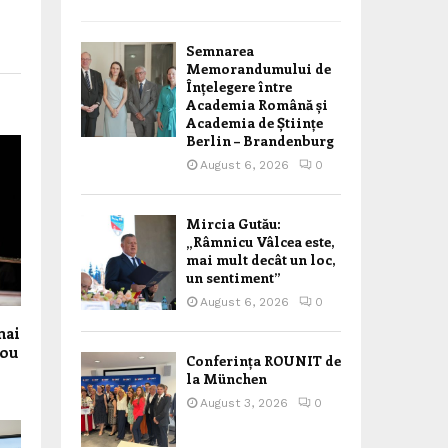
Semnarea
Memorandumului de
Înțelegere între
Academia Română și
Academia de Științe
Berlin – Brandenburg
August 6, 2026
0
Mircia Gutău:
„Râmnicu Vâlcea este,
mai mult decât un loc,
un sentiment”
August 6, 2026
0
mai
nou
Conferința ROUNIT de
la München
August 3, 2026
0