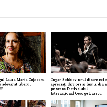
ul Laura Maria Cojocaru:
Tugan Sokhiev, unul dintre cei 
u adevărat liberul
apreciați dirijori ai lumii, din 
?￼
pe scena Festivalului
Internațional George Enescu