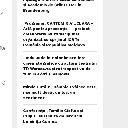
și Academia de Științe Berlin –
Brandenburg
e!
Programul CANTEMIR // „CLARA –
Artă pentru prevenție” – proiect
colaborativ multidisciplinar
organizat cu sprijinul ICR în
România și Republica Moldova
ile
.
Radu Jude în Polonia: ateliere
cinematografice cu actorii teatrului
TR Warszawa și retrospective de
film la Łódź și Varșovia
 şi
Mircia Gutău: „Râmnicu Vâlcea este,
mai mult decât un loc, un
sentiment”
Conferința „Familia Cioflec și
Clujul” susținută de istoricul
Luminița Cornea
a