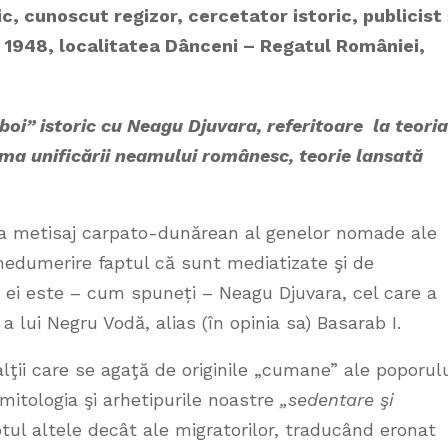
c, cunoscut regizor, cercetator istoric, publicist 
l 1948, localitatea Dânceni – Regatul României,
zboi” istoric cu Neagu Djuvara, referitoare la
teoria
ema unificării neamului românesc, teorie lansată
ca metisaj carpato-dunărean al genelor nomade ale
 nedumerire faptul că sunt mediatizate şi de
re ei este – cum spuneți – Neagu Djuvara, cel care a
 lui Negru Vodă, alias (în opinia sa) Basarab I.
lţii care se agaţă de originile „cumane” ale poporul
, mitologia şi arhetipurile noastre
„sedentare şi
tul altele decât ale migratorilor, traducând eronat