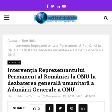
Facebook
Twitter
Linkedin
Youtube
PRIMARY
MENU
Acasa
România
Intervenția Reprezentantului Permanent al României la
ONU la dezbaterea generală umanitară a Adunării Generale a
ONU
România
Intervenția Reprezentantului
Permanent al României la ONU la
dezbaterea generală umanitară a
Adunării Generale a ONU
de
Ion Marius Tatomir
December 13, 2021
0
1473
SHARE
0