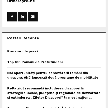
Urmărește-ne
h
f
A
o
r
R
:
C
Postări Recente
H
Precizări de presă
Top 100 Români de Pretutindeni
Noi oportunități pentru cercetătorii români din
diaspora: ANC lansează două programe de mobilitate
RePatriot recomandă includerea diasporei în
strategiile locale, județene și regionale de dezvoltare
și extinderea „Zilelor Diasporei” la nivel național