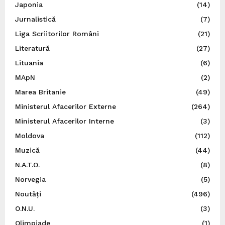
Japonia
(14)
Jurnalistică
(7)
Liga Scriitorilor Români
(21)
Literatură
(27)
Lituania
(6)
MApN
(2)
Marea Britanie
(49)
Ministerul Afacerilor Externe
(264)
Ministerul Afacerilor Interne
(3)
Moldova
(112)
Muzică
(44)
N.A.T.O.
(8)
Norvegia
(5)
Noutăți
(496)
O.N.U.
(3)
Olimpiade
(1)