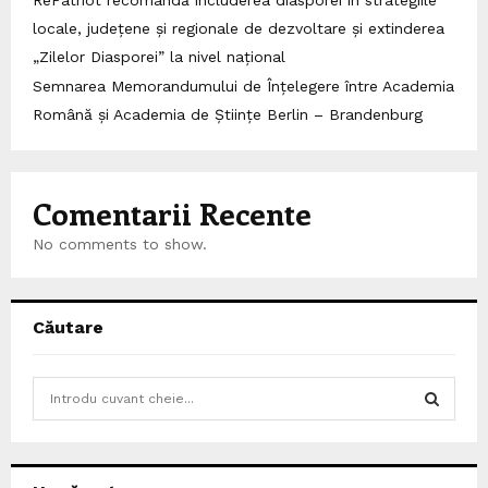
locale, județene și regionale de dezvoltare și extinderea
„Zilelor Diasporei” la nivel național
Semnarea Memorandumului de Înțelegere între Academia
Română și Academia de Științe Berlin – Brandenburg
Comentarii Recente
No comments to show.
Căutare
S
e
a
S
r
c
E