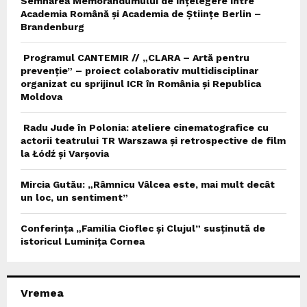
Semnarea Memorandumului de Înțelegere între
Academia Română și Academia de Științe Berlin –
Brandenburg
Programul CANTEMIR // „CLARA – Artă pentru
prevenție” – proiect colaborativ multidisciplinar
organizat cu sprijinul ICR în România și Republica
Moldova
Radu Jude în Polonia: ateliere cinematografice cu
actorii teatrului TR Warszawa și retrospective de film
la Łódź și Varșovia
Mircia Gutău: „Râmnicu Vâlcea este, mai mult decât
un loc, un sentiment”
Conferința „Familia Cioflec și Clujul” susținută de
istoricul Luminița Cornea
Vremea