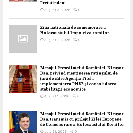
Pretutindeni
August 3, 2026
0
Ziua națională de comemorare a
Holocaustului împotriva romilor
August 2, 2026
0
Mesajul Președintelui României, Nicușor
Dan, privind menținerea ratingului de
țară de către Agenția Fitch,
implementarea PNRR și consolidarea
stabilității economice
August 1, 2026
0
Mesajul Președintelui României, Nicușor
Dan, transmis cu prilejul Zilei Europene
de Comemorare a Holocaustului Romilor
July 31, 2026
0