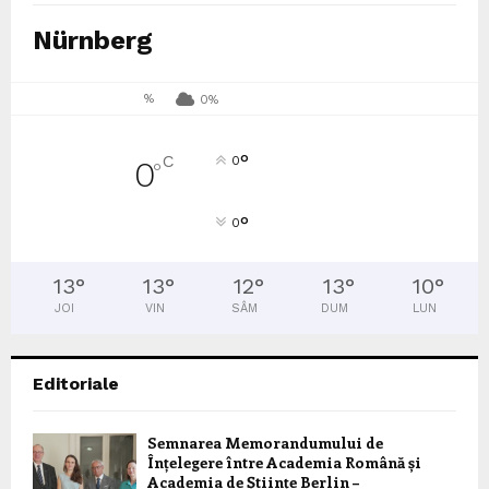
Nürnberg
%
0%
°
C
0
0
°
°
0
13
°
13
°
12
°
13
°
10
°
JOI
VIN
SÂM
DUM
LUN
Editoriale
Semnarea Memorandumului de
Înțelegere între Academia Română și
Academia de Științe Berlin –