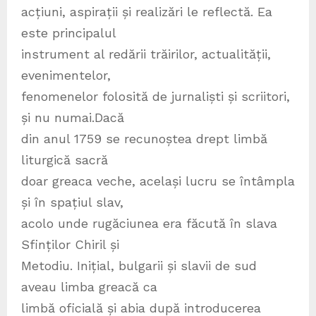
acțiuni, aspirații și realizări le reflectă. Ea
este principalul
instrument al redării trăirilor, actualității,
evenimentelor,
fenomenelor folosită de jurnaliști și scriitori,
și nu numai.Dacă
din anul 1759 se recunoștea drept limbă
liturgică sacră
doar greaca veche, același lucru se întâmpla
și în spațiul slav,
acolo unde rugăciunea era făcută în slava
Sfinților Chiril și
Metodiu. Inițial, bulgarii și slavii de sud
aveau limba greacă ca
limbă oficială și abia după introducerea