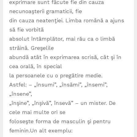
exprimare sunt făcute fie din cauza
necunoaşterii gramaticii, fie
din cauza neatenţiei. Limba română a ajuns
să fie vorbită
absolut întâmplător, mai rău ca o limbă
străină. Greşelile
abundă atât în exprimarea scrisă, cât şi în
cea orală, în special
la persoanele cu o pregătire medie.
Astfel: – „însumi”, „însămi”, „însemi”,
„însene”,
„înşine”, „înşivă”, însevă” – un mister. De
cele mai multe ori se
foloseşte forma de masculin şi pentru
feminin.Un alt exemplu: