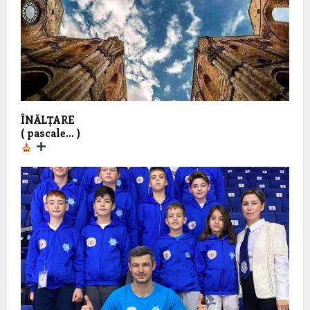
ÎNĂLȚARE
( pascale… )