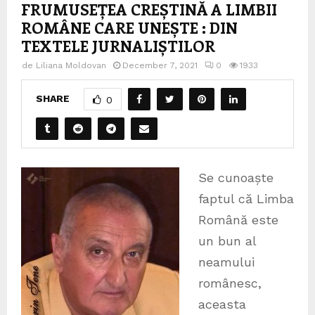
FRUMUSEȚEA CREȘTINĂ A LIMBII
ROMÂNE CARE UNEȘTE : DIN
TEXTELE JURNALIȘTILOR
de
Liliana Moldovan
December 7, 2021
0
1933
SHARE
0
Se cunoaște
faptul că Limba
Română este
un bun al
neamului
românesc,
aceasta