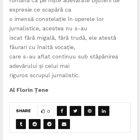
română ca pe niște adevărate bijuterii de
expresie ce scapără ca
o imensă constelație în operele lor
jurnalistice, acestea nu s-au
iscat fără migală, fără trudă, ele atestă
făurari cu înaltă vocație,
care s-au aflat continuu sub stăpânirea
adevărului și celui mai
riguros scrupul jurnalistic.
Al Florin Țene
SHARE
0