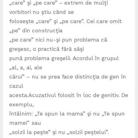
„care” şi „pe care” – extrem de mulţi
vorbitori nu ştiu când se
foloseşte „care” şi „pe care”. Cei care omit
„pe” din construcţia
„pe care” nici nu-şi pun problema că
greşesc, o practică fără săşi
pună problema greşelii. Acordul în grupul
„al, a, ai, ale
cărui” – nu se prea face distincţia de gen în
cazul
acesta.Acuzativul folosit în loc de genitiv. De
exemplu,
întâlnim: „Te spun la mama” şi nu „Te spun
mamei” sau
„solzii la peşte” şi nu „solzii peştelui”.