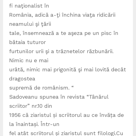
fi naţionalist în
România, adică a-ţi închina viaţa ridicării
neamului şi ţării
tale, însemnează a te aşeza pe un pisc în
bătaia tuturor
furtunilor urii şi a trăznetelor răzbunării.
Nimic nu e mai
urâtă, nimic mai prigonită şi mai lovită decât
dragostea
supremă de românism. “
Sadoveanu spunea în revista “Tânărul
scriitor” nr.10 din
1956 că ziaristul și scriitorul au ce învăța de
la înaintași. Într-un
fel atât scriitorul și ziaristul sunt filologi.Cu