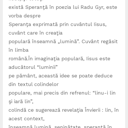
există Speranţă în poezia lui Radu Gyr, este
vorba despre
Speranţa exprimată prin cuvântul Iisus,
cuvânt care în creaţia
populară înseamnă „lumină”. Cuvânt regăsit
în limba
română.În imaginaţia populară, Iisus este
aducătorul “luminii”
pe pământ, această idee se poate deduce
din textul colindelor
populare, mai precis din refrenul: “linu-i lin
şi iară lin”,
colindă ce sugerează revelaţia Învierii : lin, în
acest context,
înseamnă lumină, seninătate, speranţă în