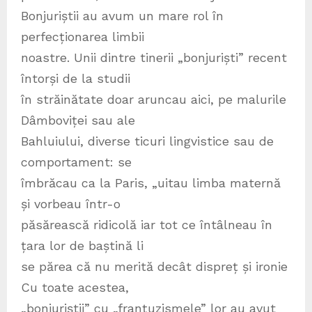
Bonjuriștii au avum un mare rol în
perfecționarea limbii
noastre. Unii dintre tinerii „bonjuriști” recent
întorși de la studii
în străinătate doar aruncau aici, pe malurile
Dâmboviței sau ale
Bahluiului, diverse ticuri lingvistice sau de
comportament: se
îmbrăcau ca la Paris, „uitau limba maternă
și vorbeau într-o
păsărească ridicolă iar tot ce întâlneau în
țara lor de baștină li
se părea că nu merită decât dispreț și ironie
Cu toate acestea,
„bonjuriștii” cu „franțuzismele” lor au avut