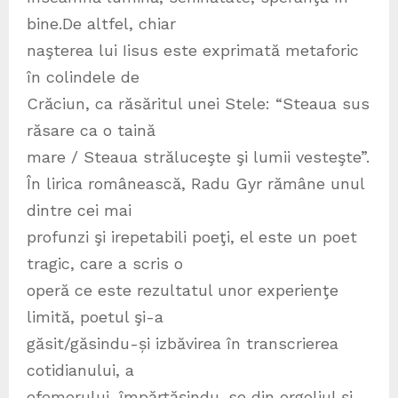
bine.De altfel, chiar
naşterea lui Iisus este exprimată metaforic
în colindele de
Crăciun, ca răsăritul unei Stele: “Steaua sus
răsare ca o taină
mare / Steaua străluceşte şi lumii vesteşte”.
În lirica românească, Radu Gyr rămâne unul
dintre cei mai
profunzi şi irepetabili poeţi, el este un poet
tragic, care a scris o
operă ce este rezultatul unor experienţe
limită, poetul şi-a
găsit/găsindu-și izbăvirea în transcrierea
cotidianului, a
efemerului, împărtăşindu-se din orgoliul şi