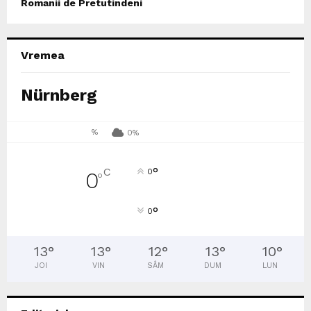
Romanii de Pretutindeni
Vremea
Nürnberg
%
0%
°
C
0
0
°
°
0
13
°
13
°
12
°
13
°
10
°
JOI
VIN
SÂM
DUM
LUN