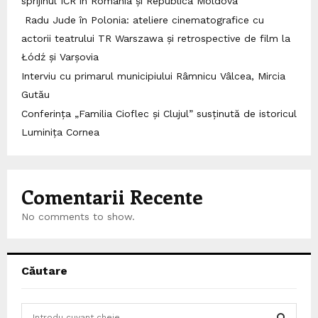
sprijinul ICR în România și Republica Moldova
Radu Jude în Polonia: ateliere cinematografice cu
actorii teatrului TR Warszawa și retrospective de film la
Łódź și Varșovia
Interviu cu primarul municipiului Râmnicu Vâlcea, Mircia
Gutău
Conferința „Familia Cioflec și Clujul” susținută de istoricul
Luminița Cornea
Comentarii Recente
No comments to show.
Căutare
S