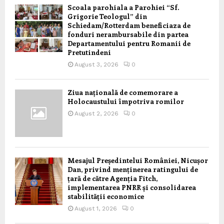
Scoala parohiala a Parohiei “Sf.
Grigorie Teologul” din
Schiedam/Rotterdam beneficiaza de
fonduri nerambursabile din partea
Departamentului pentru Romanii de
Pretutindeni
August 3, 2026
0
Ziua națională de comemorare a
Holocaustului împotriva romilor
August 2, 2026
0
Mesajul Președintelui României, Nicușor
Dan, privind menținerea ratingului de
țară de către Agenția Fitch,
implementarea PNRR și consolidarea
stabilității economice
August 1, 2026
0