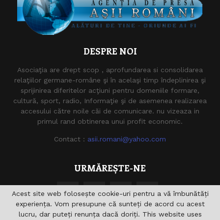
DESPRE NOI
Asociaţia are drept scop , aprofundarea si consolidarea
relaţiilor germane-române şi în acelaşi timp îndeplinirea şi
sprijinirea diferitelor acţiuni pentru domeniile formare,
cultură, sport, radio, Informaţie şi de asemenea realizarea
accesului către noile căi de comunicare. nu vizeaza in
primul rand obtinerea unui profit economic.
Contact :
asii.romani@yahoo.com
URMĂREȘTE-NE
Acest site web folosește cookie-uri pentru a vă îmbunătăți
experiența. Vom presupune că sunteți de acord cu acest
lucru, dar puteți renunța dacă doriți. This website uses