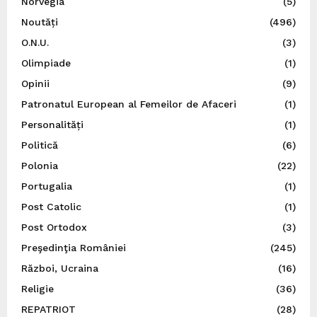
Norvegia
(5)
Noutăți
(496)
O.N.U.
(3)
Olimpiade
(1)
Opinii
(9)
Patronatul European al Femeilor de Afaceri
(1)
Personalități
(1)
Politică
(6)
Polonia
(22)
Portugalia
(1)
Post Catolic
(1)
Post Ortodox
(3)
Preşedinţia României
(245)
Război, Ucraina
(16)
Religie
(36)
REPATRIOT
(28)