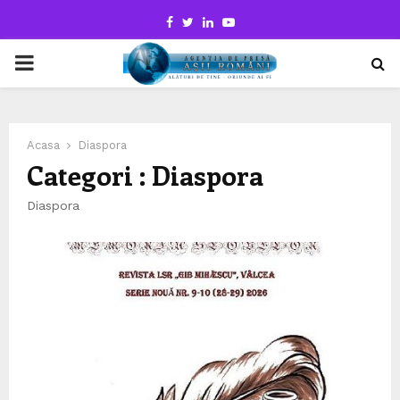
Facebook
Twitter
Linkedin
Youtube
PRIMARY
MENU
Acasa
Diaspora
Categori : Diaspora
Diaspora