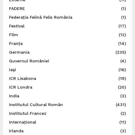
FADERE
(1)
Federația Felină Felis România
(1)
Festival
(17)
Film
(12)
Franța
(14)
Germania
(235)
Guvernul României
(4)
Iaşi
(16)
ICR Lisabona
(19)
ICR Londra
(20)
India
(3)
Institutul Cultural Român
(431)
Institutul Francez
(2)
Internațional
(11)
Irlanda
(3)