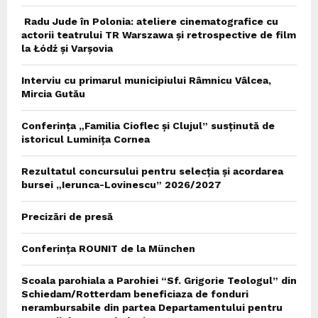
Radu Jude în Polonia: ateliere cinematografice cu
actorii teatrului TR Warszawa și retrospective de film
la Łódź și Varșovia
Interviu cu primarul municipiului Râmnicu Vâlcea,
Mircia Gutău
Conferința „Familia Cioflec și Clujul” susținută de
istoricul Luminița Cornea
Rezultatul concursului pentru selecția și acordarea
bursei „Ierunca-Lovinescu” 2026/2027
Precizări de presă
Conferința ROUNIT de la München
Scoala parohiala a Parohiei “Sf. Grigorie Teologul” din
Schiedam/Rotterdam beneficiaza de fonduri
nerambursabile din partea Departamentului pentru