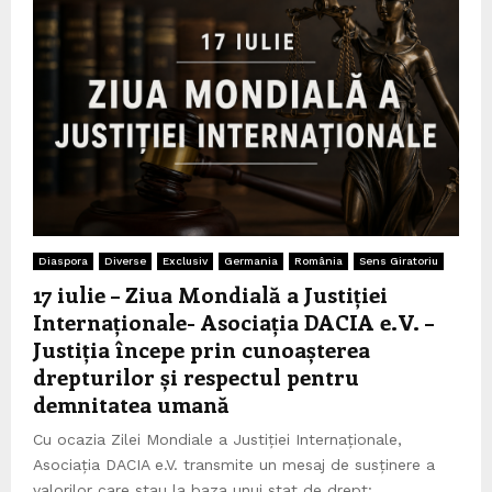
Diaspora
Diverse
Exclusiv
Germania
România
Sens Giratoriu
17 iulie – Ziua Mondială a Justiției
Internaționale- Asociația DACIA e.V. –
Justiția începe prin cunoașterea
drepturilor și respectul pentru
demnitatea umană
Cu ocazia Zilei Mondiale a Justiției Internaționale,
Asociația DACIA e.V. transmite un mesaj de susținere a
valorilor care stau la baza unui stat de drept:...