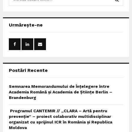
e
a
S
r
c
E
Urmărește-ne
h
f
A
o
r
R
:
C
Postări Recente
H
Semnarea Memorandumului de Înțelegere între
Academia Română și Academia de Științe Berlin –
Brandenburg
Programul CANTEMIR // „CLARA – Artă pentru
prevenție” – proiect colaborativ multidisciplinar
organizat cu sprijinul ICR în România și Republica
Moldova