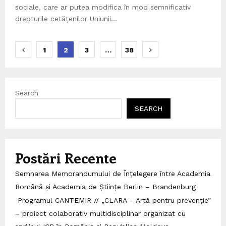
sociale, care ar putea modifica în mod semnificativ
drepturile cetățenilor Uniunii...
Posts
1
2
3
…
38
pagination
Search
SEARCH
Postări Recente
Semnarea Memorandumului de Înțelegere între Academia
Română și Academia de Științe Berlin – Brandenburg
Programul CANTEMIR // „CLARA – Artă pentru prevenție”
– proiect colaborativ multidisciplinar organizat cu