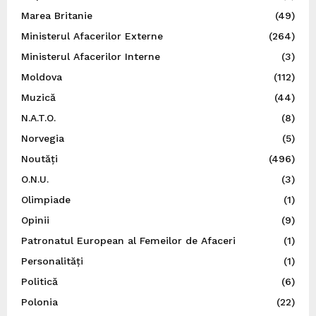
Marea Britanie
(49)
Ministerul Afacerilor Externe
(264)
Ministerul Afacerilor Interne
(3)
Moldova
(112)
Muzică
(44)
N.A.T.O.
(8)
Norvegia
(5)
Noutăți
(496)
O.N.U.
(3)
Olimpiade
(1)
Opinii
(9)
Patronatul European al Femeilor de Afaceri
(1)
Personalități
(1)
Politică
(6)
Polonia
(22)