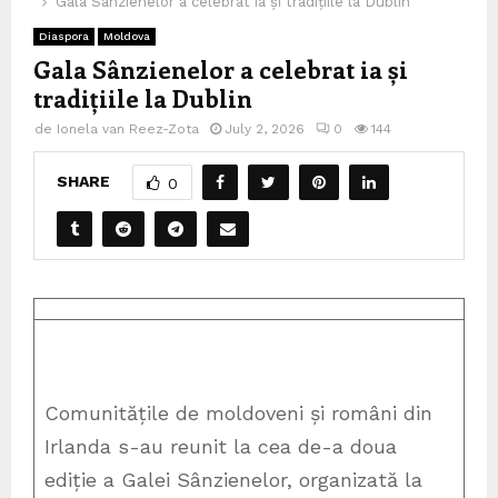
Gala Sânzienelor a celebrat ia și tradițiile la Dublin
Diaspora
Moldova
Gala Sânzienelor a celebrat ia și
tradițiile la Dublin
de
Ionela van Reez-Zota
July 2, 2026
0
144
SHARE
0
Comunitățile de moldoveni și români din
Irlanda s-au reunit la cea de-a doua
ediție a Galei Sânzienelor, organizată la