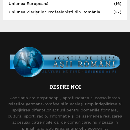
Uniunea Europeană
(16)
Uniunea Ziariștilor Profesioniști din România
(37)
DESPRE NOI
Asociaţia are drept scop , aprofundarea si consolidarea
relaţiilor germane-române şi în acelaşi timp îndeplinirea şi
sprijinirea diferitelor acţiuni pentru domeniile formare,
cultură, sport, radio, Informaţie şi de asemenea realizarea
accesului către noile căi de comunicare. nu vizeaza in
primul rand obtinerea unui profit economic.