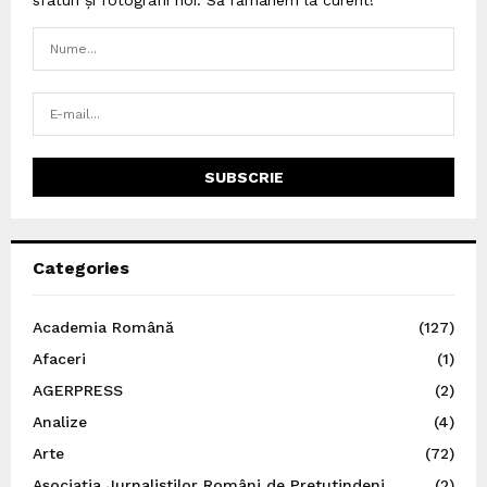
sfaturi și fotografii noi. Să rămânem la curent!
Categories
Academia Română
(127)
Afaceri
(1)
AGERPRESS
(2)
Analize
(4)
Arte
(72)
Asociația Jurnaliștilor Români de Pretutindeni
(2)