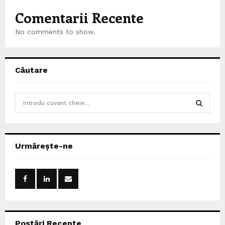
Comentarii Recente
No comments to show.
Căutare
S
e
a
S
r
c
E
Urmărește-ne
h
f
A
o
r
R
:
C
Postări Recente
H