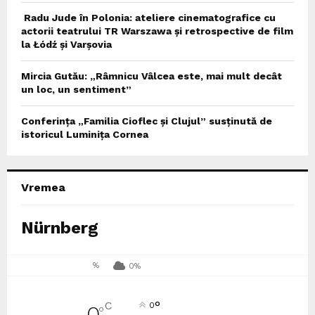
Radu Jude în Polonia: ateliere cinematografice cu
actorii teatrului TR Warszawa și retrospective de film
la Łódź și Varșovia
Mircia Gutău: „Râmnicu Vâlcea este, mai mult decât
un loc, un sentiment”
Conferința „Familia Cioflec și Clujul” susținută de
istoricul Luminița Cornea
Vremea
Nürnberg
%
0%
°
C
0
0
°