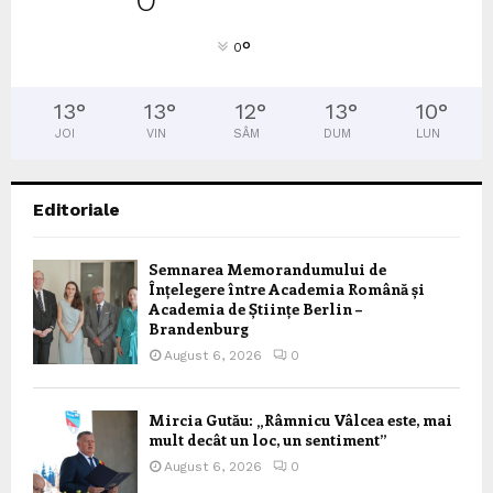
°
0
13
°
13
°
12
°
13
°
10
°
JOI
VIN
SÂM
DUM
LUN
Editoriale
Semnarea Memorandumului de
Înțelegere între Academia Română și
Academia de Științe Berlin –
Brandenburg
August 6, 2026
0
Mircia Gutău: „Râmnicu Vâlcea este, mai
mult decât un loc, un sentiment”
August 6, 2026
0