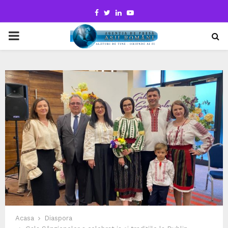
Facebook
Twitter
Linkedin
Youtube
PRIMARY
MENU
Acasa
Diaspora