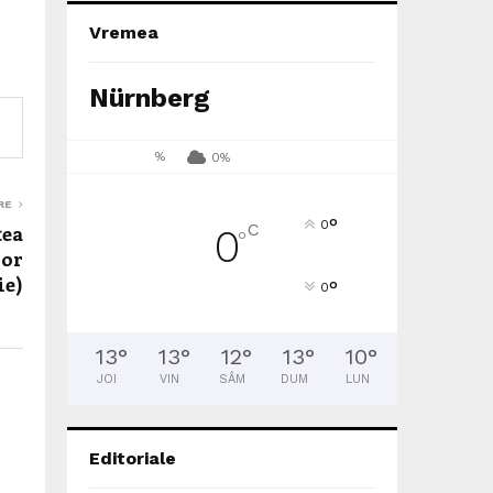
Vremea
Nürnberg
%
0%
RE
°
0
C
tea
0
°
lor
ie)
°
0
13
°
13
°
12
°
13
°
10
°
JOI
VIN
SÂM
DUM
LUN
Editoriale