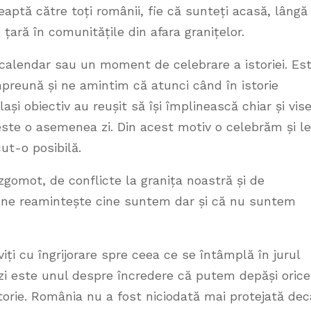
aptă către toți românii, fie că sunteți acasă, lângă
 țară în comunitățile din afara granițelor.
 calendar sau un moment de celebrare a istoriei. Est
mpreună și ne amintim că atunci când în istorie
i obiectiv au reușit să își împlinească chiar și vis
este o asemenea zi. Din acest motiv o celebrăm și le
ut-o posibilă.
zgomot, de conflicte la granița noastră și de
e ne reamintește cine suntem dar și că nu suntem
ți cu îngrijorare spre ceea ce se întâmplă în jurul
i este unul despre încredere că putem depăși orice
orie. România nu a fost niciodată mai protejată dec