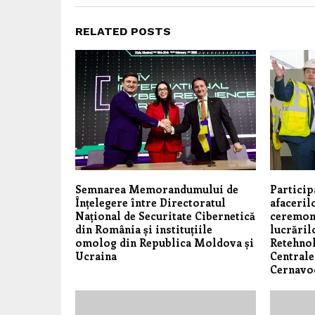
RELATED POSTS
Semnarea Memorandumului de
Particip
Înțelegere între Directoratul
afaceril
Național de Securitate Cibernetică
ceremoni
din România și instituțiile
lucrăril
omolog din Republica Moldova și
Retehnol
Ucraina
Centrale
Cernavo