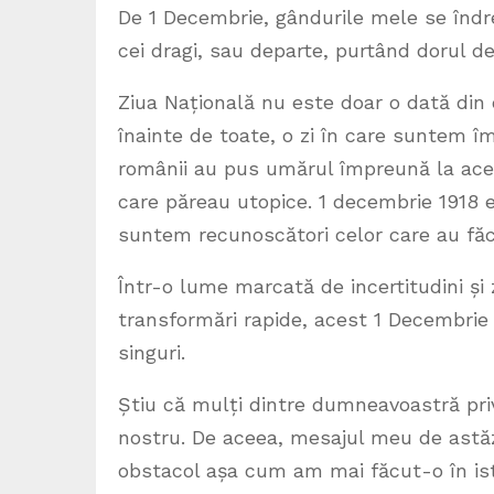
De 1 Decembrie, gândurile mele se îndre
cei dragi, sau departe, purtând dorul de
Ziua Națională nu este doar o dată din
înainte de toate, o zi în care suntem î
românii au pus umărul împreună la acelaș
care păreau utopice. 1 decembrie 1918 
suntem recunoscători celor care au făc
Într-o lume marcată de incertitudini și 
transformări rapide, acest 1 Decembri
singuri.
Știu că mulți dintre dumneavoastră privi
nostru. De aceea, mesajul meu de astăz
obstacol așa cum am mai făcut-o în ist