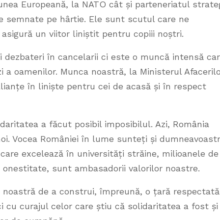
nea Europeană, la NATO cât și parteneriatul strate
e semnate pe hârtie. Ele sunt scutul care ne
sigură un viitor liniștit pentru copiii noștri.
i dezbateri în cancelarii ci este o muncă intensă ca
zi a oamenilor. Munca noastră, la Ministerul Afaceril
anțe în liniște pentru cei de acasă și în respect
daritatea a făcut posibil imposibilul. Azi, România
oi. Vocea României în lume sunteți și dumneavoastr
care excelează în universități străine, milioanele de
 onestitate, sunt ambasadorii valorilor noastre.
 noastră de a construi, împreună, o țară respectată
 cu curajul celor care știu că solidaritatea a fost și