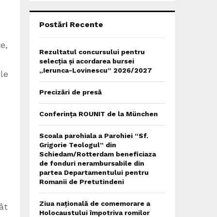
C
H
Postări Recente
e,
Rezultatul concursului pentru
selecția și acordarea bursei
„Ierunca-Lovinescu” 2026/2027
ele
Precizări de presă
Conferința ROUNIT de la München
Scoala parohiala a Parohiei “Sf.
Grigorie Teologul” din
Schiedam/Rotterdam beneficiaza
de fonduri nerambursabile din
partea Departamentului pentru
Romanii de Pretutindeni
Ziua națională de comemorare a
ât
Holocaustului împotriva romilor