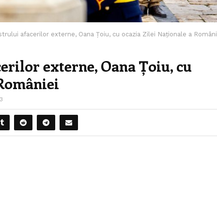
trului afacerilor externe, Oana Țoiu, cu ocazia Zilei Naționale a Români
erilor externe, Oana Țoiu, cu
 României
3