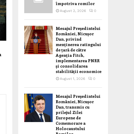
împotriva romilor
August 2, 2026
0
Mesajul Președintelui
României, Nicușor
Dan, privind
menținerea ratingului
de țară de către
a
Agenția Fitch,
implementarea PNRR
și consolidarea
stabilității economice
August 1, 2026
0
Mesajul Președintelui
României, Nicușor
Dan, transmis cu
prilejul Zilei
Europene de
Comemorare a
Holocaustului
Romilor