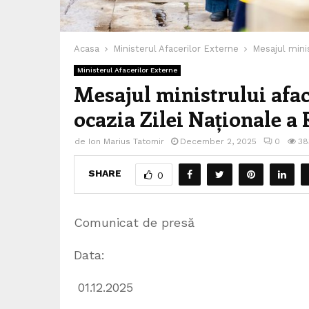
Acasa
Ministerul Afacerilor Externe
Mesajul minis
Ministerul Afacerilor Externe
Mesajul ministrului afac
ocazia Zilei Naționale a
de
Ion Marius Tatomir
December 2, 2025
0
38
SHARE
0
Comunicat de presă
Data:
01.12.2025