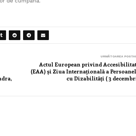
lor de cumpănă.
URMĂTOAREA POSTA
Actul European privind Accesibilita
(EAA) și Ziua Internațională a Persoane
ndra,
cu Dizabilități ( 3 decembr