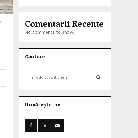
Comentarii Recente
ei
No comments to show.
Căutare
S
e
a
S
r
c
E
Urmărește-ne
h
f
A
o
r
R
: