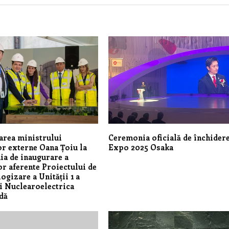
area ministrului
Ceremonia oficială de închidere
or externe Oana Țoiu la
Expo 2025 Osaka
a de inaugurare a
or aferente Proiectului de
ogizare a Unității 1 a
i Nuclearoelectrica
dă