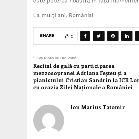
este puterea noastră în fața momente
La mulți ani, România!
SHARE
0
POSTAREA ANTERIOARĂ
Recital de gală cu participarea
mezzosopranei Adriana Feșteu și a
pianistului Cristian Sandrin la ICR Lo
cu ocazia Zilei Naționale a României
Ion Marius Tatomir