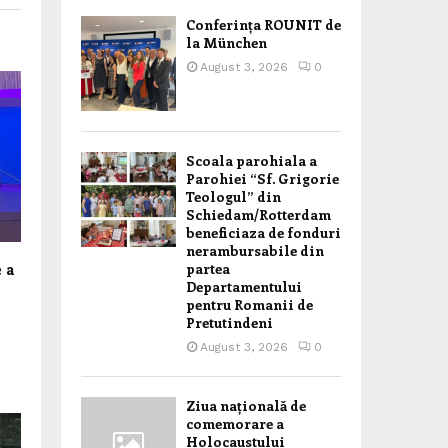
Conferința ROUNIT de
la München
August 3, 2026
0
Scoala parohiala a
Parohiei “Sf. Grigorie
Teologul” din
Schiedam/Rotterdam
beneficiaza de fonduri
nerambursabile din
 a
partea
Departamentului
pentru Romanii de
Pretutindeni
August 3, 2026
0
Ziua națională de
comemorare a
Holocaustului