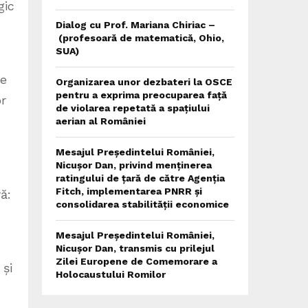
gic
Dialog cu Prof. Mariana Chiriac –
(profesoară de matematică, Ohio,
SUA)
re
Organizarea unor dezbateri la OSCE
pentru a exprima preocuparea față
or
de violarea repetată a spațiului
aerian al României
Mesajul Președintelui României,
Nicușor Dan, privind menținerea
ratingului de țară de către Agenția
Fitch, implementarea PNRR și
ă:
consolidarea stabilității economice
Mesajul Președintelui României,
Nicușor Dan, transmis cu prilejul
Zilei Europene de Comemorare a
 și
Holocaustului Romilor