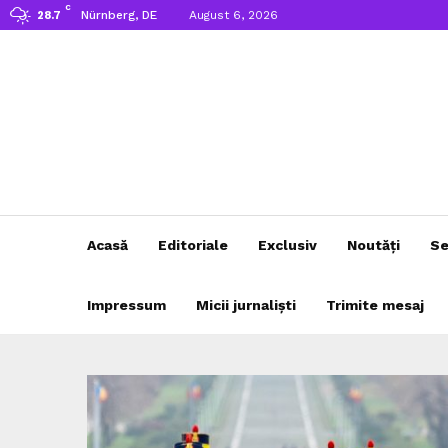
C
Nürnberg, DE
August 6, 2026
28.7
Acasă
Editoriale
Exclusiv
Noutăți
Se
Impressum
Micii jurnaliști
Trimite mesaj