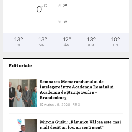
°
C
0
0
°
°
0
13
°
13
°
12
°
13
°
10
°
JOI
VIN
SÂM
DUM
LUN
Editoriale
Semnarea Memorandumului de
Înțelegere între Academia Română și
Academia de Științe Berlin –
Brandenburg
August 6, 2026
0
Mircia Gutău: „Râmnicu Vâlcea este, mai
mult decât un loc, un sentiment”