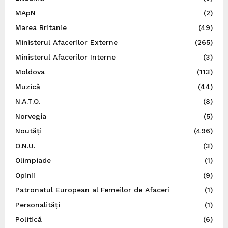
MApN
(2)
Marea Britanie
(49)
Ministerul Afacerilor Externe
(265)
Ministerul Afacerilor Interne
(3)
Moldova
(113)
Muzică
(44)
N.A.T.O.
(8)
Norvegia
(5)
Noutăți
(496)
O.N.U.
(3)
Olimpiade
(1)
Opinii
(9)
Patronatul European al Femeilor de Afaceri
(1)
Personalități
(1)
Politică
(6)