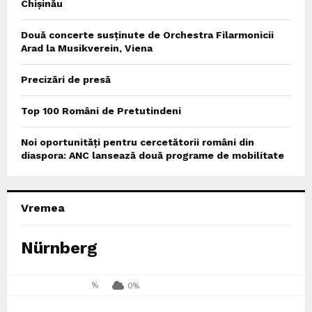
Chișinău
Două concerte susținute de Orchestra Filarmonicii
Arad la Musikverein, Viena
Precizări de presă
Top 100 Români de Pretutindeni
Noi oportunități pentru cercetătorii români din
diaspora: ANC lansează două programe de mobilitate
Vremea
Nürnberg
%
0%