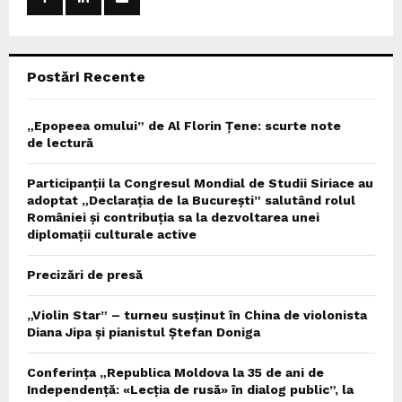
r
R
:
C
Postări Recente
H
„Epopeea omului” de Al Florin Țene: scurte note
de lectură
Participanții la Congresul Mondial de Studii Siriace au
adoptat „Declarația de la București” salutând rolul
României și contribuția sa la dezvoltarea unei
diplomații culturale active
Precizări de presă
„Violin Star” – turneu susținut în China de violonista
Diana Jipa și pianistul Ștefan Doniga
Conferința „Republica Moldova la 35 de ani de
Independență: «Lecția de rusă» în dialog public”, la