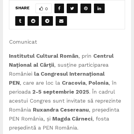
SHARE
0
Comunicat
Institutul Cultural Român
, prin
Centrul
Național al Cărții
,
susține participarea
României
la Congresul Internațional
PEN
, care are loc la
Cracovia
,
Polonia
, în
perioada
2-5 septembrie 2025
. În cadrul
acestui Congres sunt invitate să reprezinte
România
Ruxandra Cesereanu
, președinta
PEN România, și
Magda Cârneci
, fosta
președintă a PEN România.