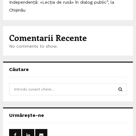
Independență: «Lecția de rusă» în dialog public”, la
Chișinău
Comentarii Recente
No comments to show.
Căutare
S
e
a
S
r
c
E
Urmărește-ne
h
f
A
o