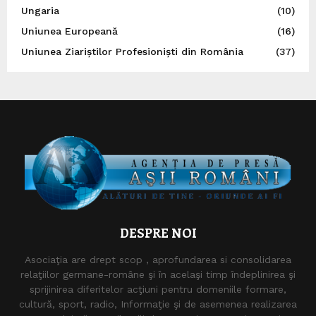
Ungaria
(10)
Uniunea Europeană
(16)
Uniunea Ziariștilor Profesioniști din România
(37)
DESPRE NOI
Asociaţia are drept scop , aprofundarea si consolidarea
relaţiilor germane-române şi în acelaşi timp îndeplinirea şi
sprijinirea diferitelor acţiuni pentru domeniile formare,
cultură, sport, radio, Informaţie şi de asemenea realizarea