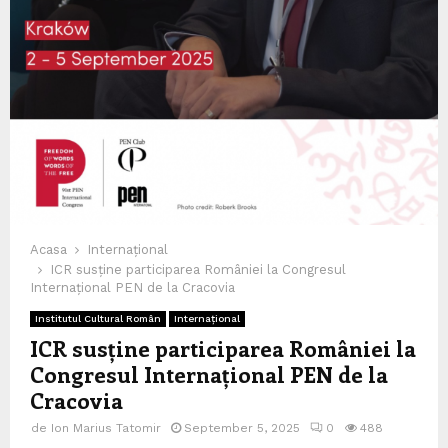
Acasa
Internațional
ICR susține participarea României la Congresul
Internațional PEN de la Cracovia
Institutul Cultural Român
Internațional
ICR susține participarea României la
Congresul Internațional PEN de la
Cracovia
de
Ion Marius Tatomir
September 5, 2025
0
488