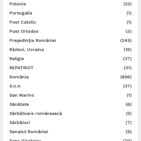
Polonia
(22)
Portugalia
(1)
Post Catolic
(1)
Post Ortodox
(3)
Preşedinţia României
(245)
Război, Ucraina
(16)
Religie
(37)
REPATRIOT
(31)
România
(856)
S.U.A.
(37)
San Marino
(1)
Sănătate
(6)
Sărbătoare românească
(5)
Sărbători
(7)
Senatul României
(9)
Sens Giratoriu
(70)