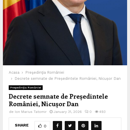
Acasa
Preşedinţia României
Decrete semnate de Președintele României, Nicușor Dan
Preşedinţia României
Decrete semnate de Președintele
României, Nicușor Dan
de
Ion Marius Tatomir
January 31, 2026
0
493
SHARE
0