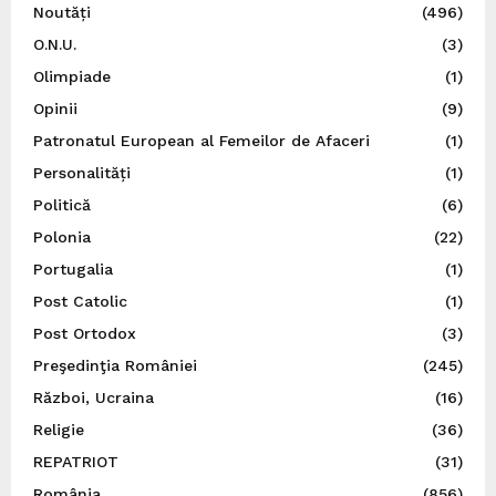
Noutăți
(496)
O.N.U.
(3)
Olimpiade
(1)
Opinii
(9)
Patronatul European al Femeilor de Afaceri
(1)
Personalități
(1)
Politică
(6)
Polonia
(22)
Portugalia
(1)
Post Catolic
(1)
Post Ortodox
(3)
Preşedinţia României
(245)
Război, Ucraina
(16)
Religie
(36)
REPATRIOT
(31)
România
(856)