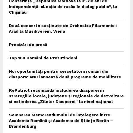
Conferința „Republica Moldova la 35 de ani de
Independență: «Lecția de rusă» în dialog public”, la
Chișinău
Două concerte susținute de Orchestra Filarmonicii
Arad la Musikverein, Viena
Precizări de presă
Top 100 Români de Pretutindeni
Noi oportunități pentru cercetătorii români din
diaspora: ANC lansează două programe de mobilitate
RePatriot recomandă includerea diasporei în
strategiile locale, județene și regionale de dezvoltare
și extinderea „Zilelor Diasporei” la nivel național
Semnarea Memorandumului de Înțelegere între
Academia Română și Academia de Științe Berlin –
Brandenburg