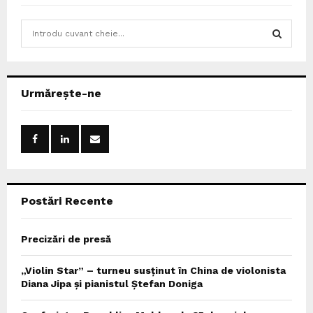
S
e
a
S
r
c
E
Urmărește-ne
h
f
A
o
r
R
:
C
Postări Recente
H
Precizări de presă
„Violin Star” – turneu susținut în China de violonista
Diana Jipa și pianistul Ștefan Doniga