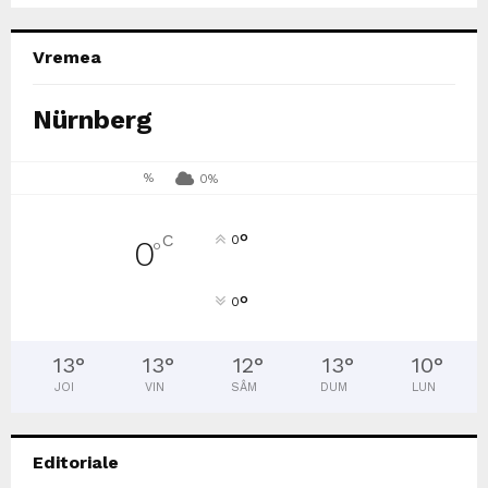
Vremea
Nürnberg
%
0%
°
C
0
0
°
°
0
13
°
13
°
12
°
13
°
10
°
JOI
VIN
SÂM
DUM
LUN
Editoriale