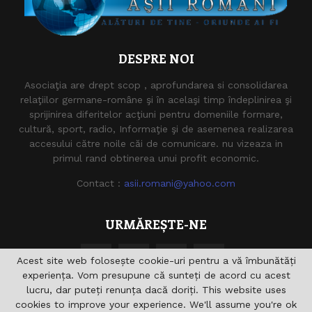
DESPRE NOI
Asociaţia are drept scop , aprofundarea si consolidarea
relaţiilor germane-române şi în acelaşi timp îndeplinirea şi
sprijinirea diferitelor acţiuni pentru domeniile formare,
cultură, sport, radio, Informaţie şi de asemenea realizarea
accesului către noile căi de comunicare. nu vizeaza in
primul rand obtinerea unui profit economic.
Contact :
asii.romani@yahoo.com
URMĂREȘTE-NE
Acest site web folosește cookie-uri pentru a vă îmbunătăți
experiența. Vom presupune că sunteți de acord cu acest
lucru, dar puteți renunța dacă doriți. This website uses
cookies to improve your experience. We'll assume you're ok