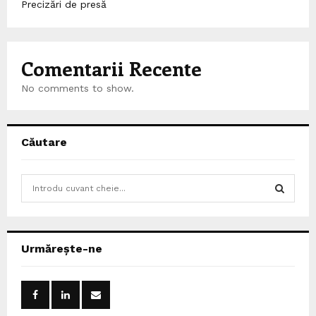
Precizări de presă
Comentarii Recente
No comments to show.
Căutare
S
e
a
S
r
c
E
Urmărește-ne
h
f
A
o
r
R
: