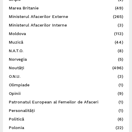
Marea Britanie
(49)
Ministerul Afacerilor Externe
(265)
Ministerul Afacerilor Interne
(3)
Moldova
(113)
Muzică
(44)
N.A.T.O.
(8)
Norvegia
(5)
Noutăți
(496)
O.N.U.
(3)
Olimpiade
(1)
Opinii
(9)
Patronatul European al Femeilor de Afaceri
(1)
Personalități
(1)
Politică
(6)
Polonia
(22)