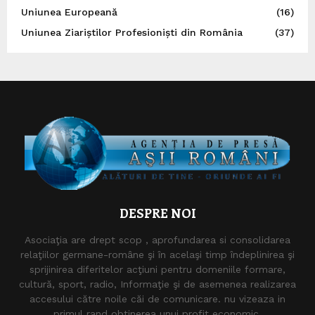
Uniunea Europeană
(16)
Uniunea Ziariștilor Profesioniști din România
(37)
DESPRE NOI
Asociaţia are drept scop , aprofundarea si consolidarea
relaţiilor germane-române şi în acelaşi timp îndeplinirea şi
sprijinirea diferitelor acţiuni pentru domeniile formare,
cultură, sport, radio, Informaţie şi de asemenea realizarea
accesului către noile căi de comunicare. nu vizeaza in
primul rand obtinerea unui profit economic.