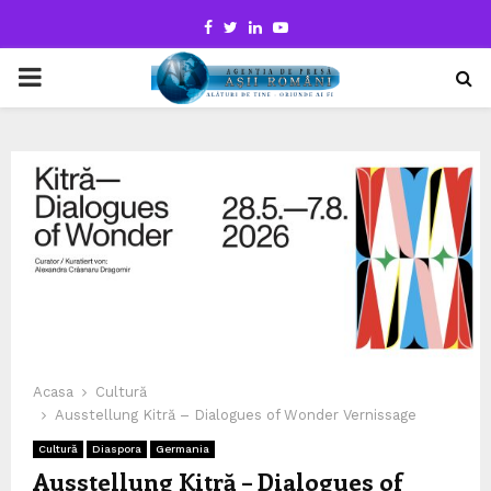
Facebook
Twitter
Linkedin
Youtube
PRIMARY
MENU
Acasa
Cultură
Ausstellung Kitră – Dialogues of Wonder Vernissage
Cultură
Diaspora
Germania
Ausstellung Kitră – Dialogues of