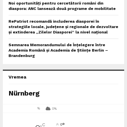
Noi oportunități pentru cercetătorii români din
diaspora: ANC lansează două programe de mobilitate
RePatriot recomandă includerea diasporei în
strategiile locale, județene și regionale de dezvoltare
și extinderea „Zilelor Diasporei” la nivel național
Semnarea Memorandumului de Înțelegere între
Academia Română și Academia de Științe Berlin –
Brandenburg
Vremea
Nürnberg
%
0%
°
C
0
°