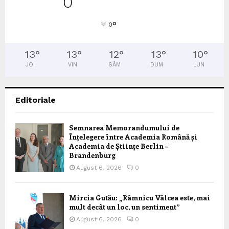
0
°
0
13
°
13
°
12
°
13
°
10
°
JOI
VIN
SÂM
DUM
LUN
Editoriale
Semnarea Memorandumului de
Înțelegere între Academia Română și
Academia de Științe Berlin –
Brandenburg
August 6, 2026
0
Mircia Gutău: „Râmnicu Vâlcea este, mai
mult decât un loc, un sentiment”
August 6, 2026
0