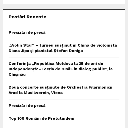
C
Postări Recente
H
Precizări de presă
„Violin Star” – turneu susținut în China de violonista
Diana Jipa și pianistul Ștefan Doniga
Conferința „Republica Moldova la 35 de ani de
Independență: «Lecția de rusă» în dialog public”, la
Chișinău
Două concerte susținute de Orchestra Filarmonicii
Arad la Musikverein, Viena
Precizări de presă
Top 100 Români de Pretutindeni