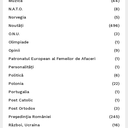
Muzică
(44)
N.A.T.O.
(8)
Norvegia
(5)
Noutăți
(496)
O.N.U.
(3)
Olimpiade
(1)
Opinii
(9)
Patronatul European al Femeilor de Afaceri
(1)
Personalități
(1)
Politică
(6)
Polonia
(22)
Portugalia
(1)
Post Catolic
(1)
Post Ortodox
(3)
Preşedinţia României
(245)
Război, Ucraina
(16)