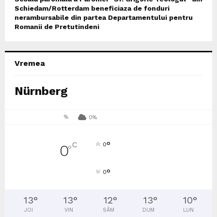
Schiedam/Rotterdam beneficiaza de fonduri
nerambursabile din partea Departamentului pentru
Romanii de Pretutindeni
Vremea
Nürnberg
%
0%
°
C
0
0
°
°
0
13
°
13
°
12
°
13
°
10
°
JOI
VIN
SÂM
DUM
LUN