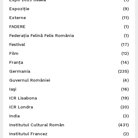
Expoziție
(9)
Externe
(11)
FADERE
(1)
Federația Felină Felis România
(1)
Festival
(17)
Film
(12)
Franța
(14)
Germania
(235)
Guvernul României
(4)
Iaşi
(16)
ICR Lisabona
(19)
ICR Londra
(20)
India
(3)
Institutul Cultural Român
(431)
Institutul Francez
(2)