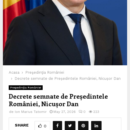
Acasa
Preşedinţia României
Decrete semnate de Președintele României, Nicușor Dan
Preşedinţia României
Decrete semnate de Președintele
României, Nicușor Dan
de
Ion Marius Tatomir
May 27, 2026
0
223
SHARE
0