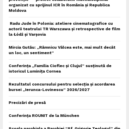
organizat cu sprijinul ICR în România și Republica
Moldova
Radu Jude în Polonia: ateliere cinematografice cu
actorii teatrului TR Warszawa și retrospective de film
la Łódź și Varșovia
Mircia Gutău: „Râmnicu Vâlcea este, mai mult decât
un loc, un sentiment”
Conferința „Familia Cioflec și Clujul” susținută de
istoricul Luminița Cornea
Rezultatul concursului pentru selecția și acordarea
bursei „Ierunca-Lovinescu” 2026/2027
Precizări de presă
Conferința ROUNIT de la München
Scoala parohiala a Parohiei “Sf. Grigorie Teologul” din