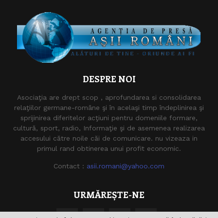
DESPRE NOI
Asociaţia are drept scop , aprofundarea si consolidarea
relaţiilor germane-române şi în acelaşi timp îndeplinirea şi
sprijinirea diferitelor acţiuni pentru domeniile formare,
cultură, sport, radio, Informaţie şi de asemenea realizarea
accesului către noile căi de comunicare. nu vizeaza in
primul rand obtinerea unui profit economic.
Contact :
asii.romani@yahoo.com
URMĂREȘTE-NE