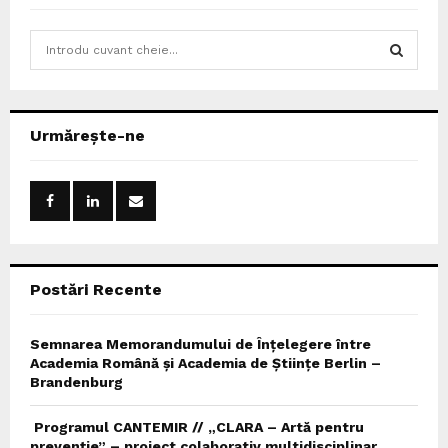
S
e
a
S
r
c
E
Urmărește-ne
h
f
A
o
r
R
:
C
Postări Recente
H
Semnarea Memorandumului de Înțelegere între
Academia Română și Academia de Științe Berlin –
Brandenburg
Programul CANTEMIR // „CLARA – Artă pentru
prevenție” – proiect colaborativ multidisciplinar