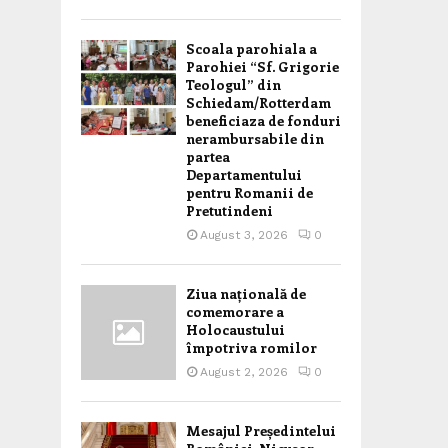
Scoala parohiala a
Parohiei “Sf. Grigorie
Teologul” din
Schiedam/Rotterdam
beneficiaza de fonduri
nerambursabile din
partea
Departamentului
pentru Romanii de
Pretutindeni
August 3, 2026
0
Ziua națională de
comemorare a
Holocaustului
împotriva romilor
August 2, 2026
0
Mesajul Președintelui