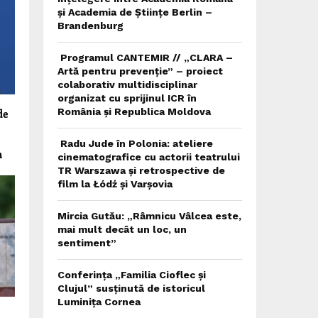
și Academia de Științe Berlin –
Brandenburg
Programul CANTEMIR // „CLARA –
Artă pentru prevenție” – proiect
colaborativ multidisciplinar
organizat cu sprijinul ICR în
România și Republica Moldova
de
r
Radu Jude în Polonia: ateliere
n
cinematografice cu actorii teatrului
TR Warszawa și retrospective de
film la Łódź și Varșovia
Mircia Gutău: „Râmnicu Vâlcea este,
mai mult decât un loc, un
sentiment”
Conferința „Familia Cioflec și
Clujul” susținută de istoricul
Luminița Cornea