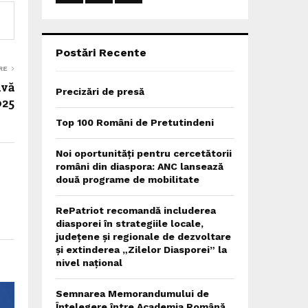
:
C
H
Postări Recente
RE
ivă
Precizări de presă
025
Top 100 Români de Pretutindeni
Noi oportunități pentru cercetătorii
români din diaspora: ANC lansează
două programe de mobilitate
RePatriot recomandă includerea
diasporei în strategiile locale,
județene și regionale de dezvoltare
și extinderea „Zilelor Diasporei” la
nivel național
Semnarea Memorandumului de
Înțelegere între Academia Română