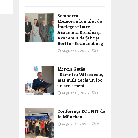
Semnarea
Memorandumului de
Înțelegere între
Academia Română și
Academia de Științe
Berlin – Brandenburg
August 6, 2026
0
Mircia Gutău:
„Râmnicu Vâlcea este,
mai mult decât un loc,
un sentiment”
August 6, 2026
0
Conferința ROUNIT de
la München
August 3, 2026
0