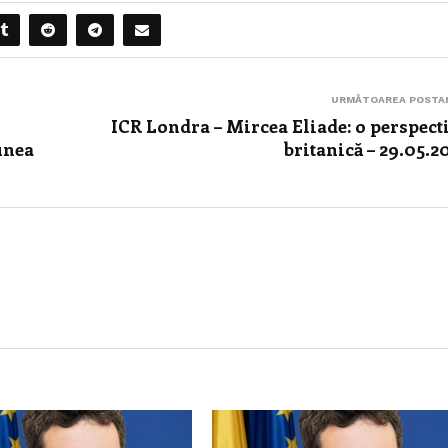
URMĂTOAREA POSTA
u
ICR Londra – Mircea Eliade: o perspect
unea
britanică – 29.05.2