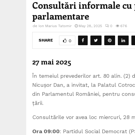
Consultări informale cu p
parlamentare
de
Ion Marius Tatomir
May 28, 2025
0
676
SHARE
0
27 mai 2025
În temeiul prevederilor art. 80 alin. (2
Nicușor Dan, a invitat, la Palatul Cotroc
din Parlamentul României, pentru consul
țării.
Consultările vor avea loc miercuri, 28
Ora 09:00
: Partidul Social Democrat (P