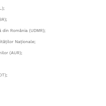
L);
SR);
ă din România (UDMR);
tăților Naționale;
ilor (AUR);
OT);