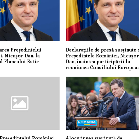
area Președintelui
Declarațiile de presă susținute 
, Nicușor Dan, la
Președintele României, Nicușo
 Flancului Estic
Dan, înaintea participării la
reuniunea Consiliului Europea
Președintelui României,
Alocuțiunea susținută de