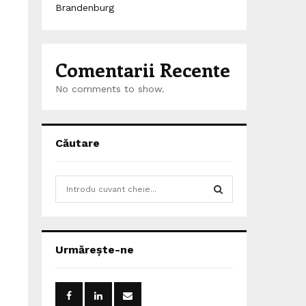
Brandenburg
Comentarii Recente
No comments to show.
Căutare
S
e
a
S
r
c
E
Urmărește-ne
h
f
A
o
r
R