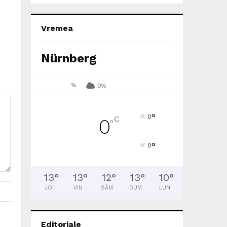
r
Vremea
Nürnberg
%
0%
°
0
C
0
°
°
0
13
°
13
°
12
°
13
°
10
°
JOI
VIN
SÂM
DUM
LUN
Editoriale