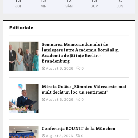
13
°
13
°
12
°
13
°
10
°
JOI
VIN
SÂM
DUM
LUN
Editoriale
Semnarea Memorandumului de
Înțelegere între Academia Română și
Academia de Științe Berlin –
Brandenburg
August 6, 2026
0
Mircia Gutău: „Râmnicu Vâlcea este, mai
mult decât un loc, un sentiment”
August 6, 2026
0
Conferința ROUNIT de la München
August 3, 2026
0