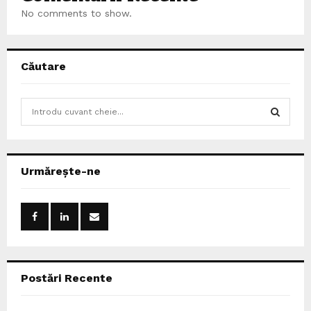
No comments to show.
Căutare
S
e
a
S
r
c
E
Urmărește-ne
h
f
A
o
r
R
:
C
Postări Recente
H