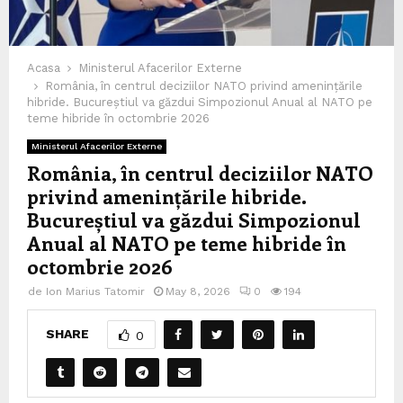
Acasa
Ministerul Afacerilor Externe
România, în centrul deciziilor NATO privind amenințările
hibride. Bucureștiul va găzdui Simpozionul Anual al NATO pe
teme hibride în octombrie 2026
Ministerul Afacerilor Externe
România, în centrul deciziilor NATO
privind amenințările hibride.
Bucureștiul va găzdui Simpozionul
Anual al NATO pe teme hibride în
octombrie 2026
de
Ion Marius Tatomir
May 8, 2026
0
194
SHARE
0