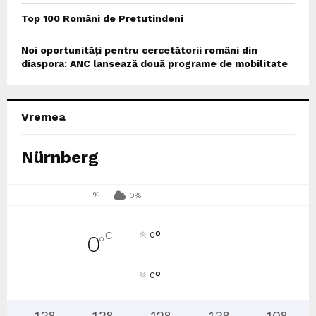
Top 100 Români de Pretutindeni
Noi oportunități pentru cercetătorii români din
diaspora: ANC lansează două programe de mobilitate
Vremea
Nürnberg
%
0%
°
C
0
0
°
°
0