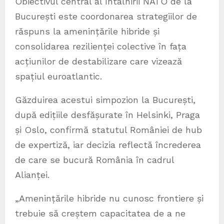
Obiectivul central al întâlnirii NATO de la
București este coordonarea strategiilor de
răspuns la amenințările hibride și
consolidarea rezilienței colective în fața
acțiunilor de destabilizare care vizează
spațiul euroatlantic.
Găzduirea acestui simpozion la București,
după edițiile desfășurate în Helsinki, Praga
și Oslo, confirmă statutul României de hub
de expertiză, iar decizia reflectă încrederea
de care se bucură România în cadrul
Alianței.
„Amenințările hibride nu cunosc frontiere și
trebuie să creștem capacitatea de a ne