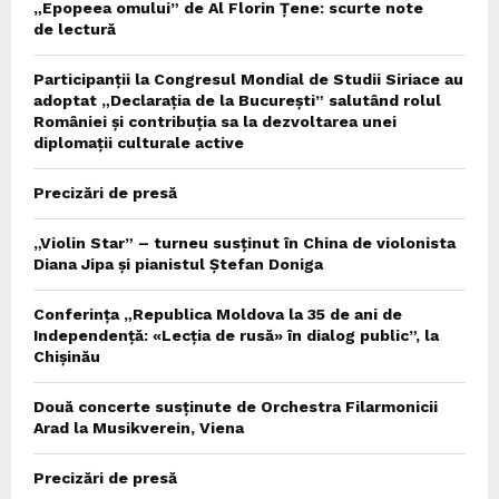
„Epopeea omului” de Al Florin Țene: scurte note
de lectură
Participanții la Congresul Mondial de Studii Siriace au
adoptat „Declarația de la București” salutând rolul
României și contribuția sa la dezvoltarea unei
diplomații culturale active
Precizări de presă
„Violin Star” – turneu susținut în China de violonista
Diana Jipa și pianistul Ștefan Doniga
Conferința „Republica Moldova la 35 de ani de
Independență: «Lecția de rusă» în dialog public”, la
Chișinău
Două concerte susținute de Orchestra Filarmonicii
Arad la Musikverein, Viena
Precizări de presă