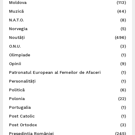
Moldova
(113)
Muzică
(44)
N.A.T.O.
(8)
Norvegia
(5)
Noutăți
(496)
O.N.U.
(3)
Olimpiade
(1)
Opinii
(9)
Patronatul European al Femeilor de Afaceri
(1)
Personalități
(1)
Politică
(6)
Polonia
(22)
Portugalia
(1)
Post Catolic
(1)
Post Ortodox
(3)
Preşedinţia României
(245)