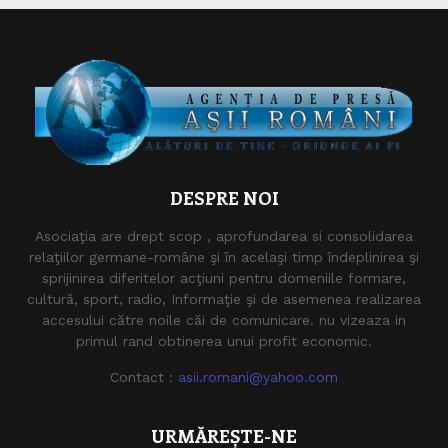
DESPRE NOI
Asociaţia are drept scop , aprofundarea si consolidarea
relaţiilor germane-române şi în acelaşi timp îndeplinirea şi
sprijinirea diferitelor acţiuni pentru domeniile formare,
cultură, sport, radio, Informaţie şi de asemenea realizarea
accesului către noile căi de comunicare. nu vizeaza in
primul rand obtinerea unui profit economic.
Contact :
asii.romani@yahoo.com
URMĂREȘTE-NE