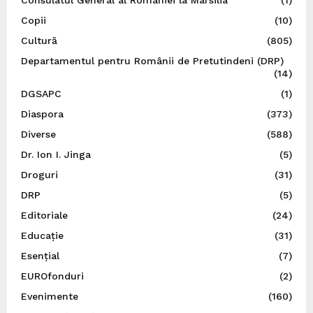
Consulatul General al României la Marsilia
(1)
Copii
(10)
Cultură
(805)
Departamentul pentru Românii de Pretutindeni (DRP)
(14)
DGSAPC
(1)
Diaspora
(373)
Diverse
(588)
Dr. Ion I. Jinga
(5)
Droguri
(31)
DRP
(5)
Editoriale
(24)
Educație
(31)
Esențial
(7)
EUROfonduri
(2)
Evenimente
(160)