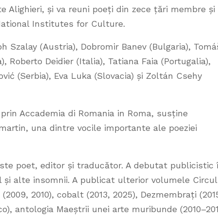
Alighieri, și va reuni poeți din zece țări membre și
tional Institutes for Culture.
oph Szalay (Austria), Dobromir Banev (Bulgaria), Tomá
, Roberto Deidier (Italia), Tatiana Faia (Portugalia),
vić (Serbia), Eva Luka (Slovacia) și Zoltán Csehy
, prin Accademia di Romania in Roma, susține
artin, una dintre vocile importante ale poeziei
ste poet, editor și traducător. A debutat publicistic 
 și alte insomnii. A publicat ulterior volumele Circul
(2009, 2010), cobalt (2013, 2025), Dezmembrați (201
), antologia Maeștrii unei arte muribunde (2010–20