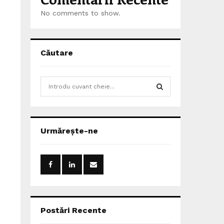
No comments to show.
Căutare
S
e
a
S
r
c
E
Urmărește-ne
h
f
A
o
r
R
:
C
H
Postări Recente