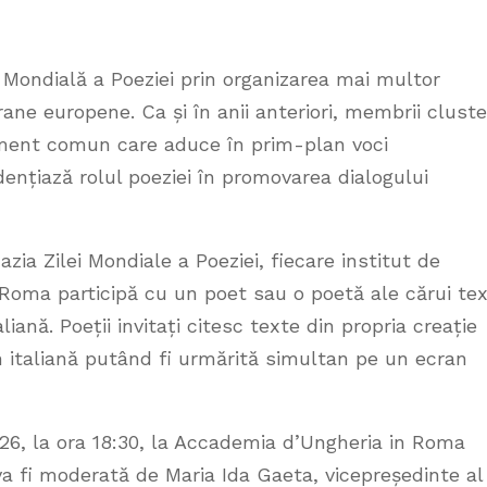
Mondială a Poeziei prin organizarea mai multor
ne europene. Ca și în anii anteriori, membrii cluste
ment comun care aduce în prim-plan voci
idențiază rolul poeziei în promovarea dialogului
zia Zilei Mondiale a Poeziei, fiecare institut de
Roma participă cu un poet sau o poetă ale cărui te
liană. Poeții invitați citesc texte din propria creație
în italiană putând fi urmărită simultan pe un ecran
026, la ora 18:30, la Accademia d’Ungheria in Roma
a va fi moderată de Maria Ida Gaeta, vicepreședinte al