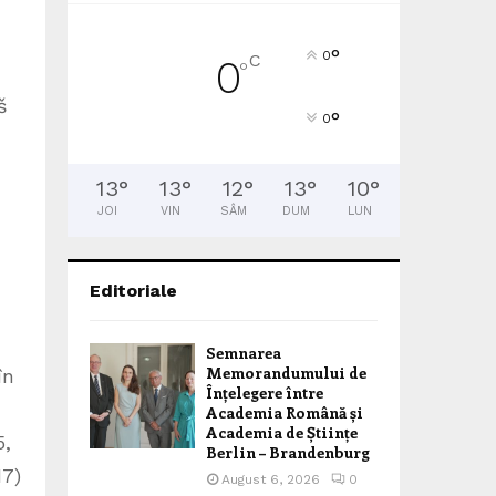
°
0
C
0
°
š
°
0
13
°
13
°
12
°
13
°
10
°
JOI
VIN
SÂM
DUM
LUN
Editoriale
Semnarea
Memorandumului de
în
Înțelegere între
Academia Română și
Academia de Științe
5,
Berlin – Brandenburg
17)
August 6, 2026
0