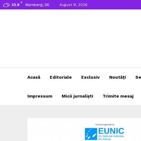
C
Nürnberg, DE
August 9, 2026
32.9
Acasă
Editoriale
Exclusiv
Noutăți
Se
Impressum
Micii jurnaliști
Trimite mesaj