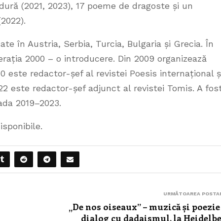
udură (2021, 2023), 17 poeme de dragoste și un
2022).
te în Austria, Serbia, Turcia, Bulgaria și Grecia. În
rația 2000 – o introducere. Din 2009 organizează
10 este redactor-șef al revistei Poesis internațional ș
2 este redactor-șef adjunct al revistei Tomis. A fos
ada 2019–2023.
isponibile.
URMĂTOAREA POSTA
s
„De nos oiseaux” – muzică și poezie
dialog cu dadaismul, la Heidelb