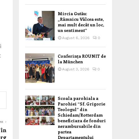
Mircia Gutău:
„Râmnicu Vâlcea este,
mai mult decât un loc,
un sentiment”
August 6, 2026
0
i
t
Conferința ROUNIT de
la München
August 3, 2026
0
Scoala parohiala a
Parohiei “Sf. Grigorie
Teologul” din
Schiedam/Rotterdam
beneficiaza de fonduri
RE
nerambursabile din
 în
partea
erg
Departamentului