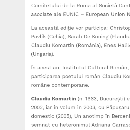
Comitetului de la Roma al Società Dante 
asociate ale EUNIC – European Union Na
La această ediție vor participa: Christ
Pavlík (Cehia), Sarah De Koning (Flandra)
Claudiu Komartin (România), Enes Halilo
(Ungaria).
În acest an, Institutul Cultural Român
participarea poetului român Claudiu Kom
române contemporane.
Claudiu Komartin
(n. 1983, București) e
2002, iar în volum în 2003, cu Păpușarul
domestic (2005), Un anotimp în Berceni 
semnat cu heteronimul Adriana Carrasco