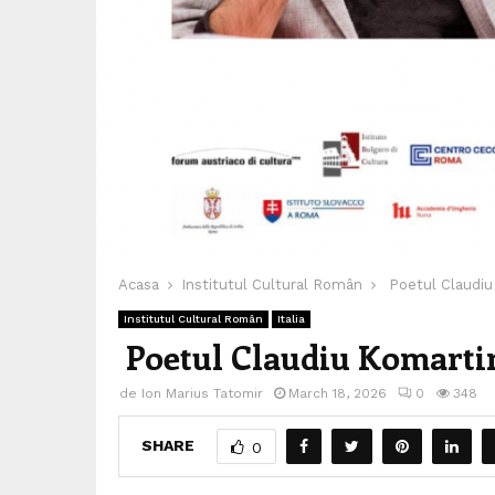
Acasa
Institutul Cultural Român
Poetul Claudiu 
Institutul Cultural Român
Italia
Poetul Claudiu Komartin
de
Ion Marius Tatomir
March 18, 2026
0
348
SHARE
0