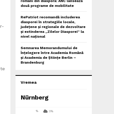
români din diaspora: ANC lansează
două programe de mobilitate
RePatriot recomandă includerea
diasporei în strategiile locale,
r-
județene și regionale de dezvoltare
și extinderea „Zilelor Diasporei” la
nivel național
Semnarea Memorandumului de
Înțelegere între Academia Română
și Academia de Științe Berlin –
Brandenburg
xte
Vremea
Nürnberg
%
0%