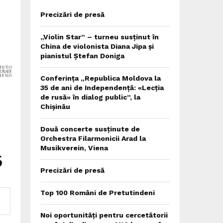
Precizări de presă
„Violin Star” – turneu susținut în
China de violonista Diana Jipa și
pianistul Ștefan Doniga
Conferința „Republica Moldova la
35 de ani de Independență: «Lecția
de rusă» în dialog public”, la
Chișinău
Două concerte susținute de
Orchestra Filarmonicii Arad la
Musikverein, Viena
6
Precizări de presă
Top 100 Români de Pretutindeni
Noi oportunități pentru cercetătorii