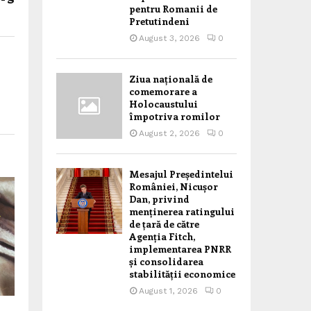
pentru Romanii de
Pretutindeni
August 3, 2026
0
Ziua națională de
comemorare a
Holocaustului
împotriva romilor
August 2, 2026
0
Mesajul Președintelui
României, Nicușor
Dan, privind
menținerea ratingului
de țară de către
Agenția Fitch,
implementarea PNRR
și consolidarea
stabilității economice
August 1, 2026
0