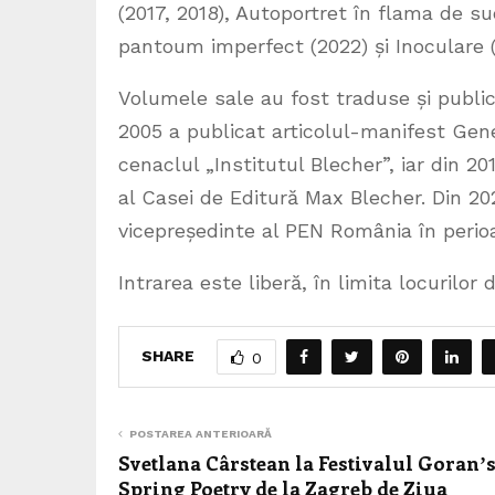
(2017, 2018), Autoportret în flama de s
pantoum imperfect (2022) și Inoculare (
Volumele sale au fost traduse și publica
2005 a publicat articolul-manifest Gene
cenaclul „Institutul Blecher”, iar din 20
al Casei de Editură Max Blecher. Din 202
vicepreședinte al PEN România în perio
Intrarea este liberă, în limita locurilor d
SHARE
0
POSTAREA ANTERIOARĂ
Svetlana Cârstean la Festivalul Goranʼ
Spring Poetry de la Zagreb de Ziua