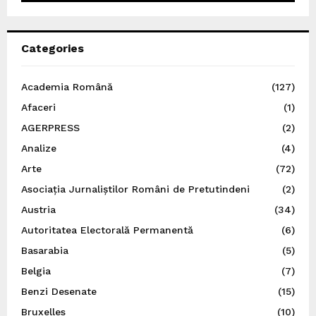
Categories
Academia Română
(127)
Afaceri
(1)
AGERPRESS
(2)
Analize
(4)
Arte
(72)
Asociația Jurnaliștilor Români de Pretutindeni
(2)
Austria
(34)
Autoritatea Electorală Permanentă
(6)
Basarabia
(5)
Belgia
(7)
Benzi Desenate
(15)
Bruxelles
(10)