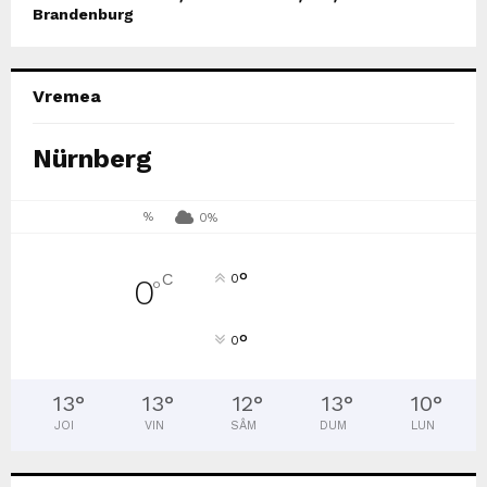
Brandenburg
Vremea
Nürnberg
%
0%
°
C
0
0
°
°
0
13
°
13
°
12
°
13
°
10
°
JOI
VIN
SÂM
DUM
LUN