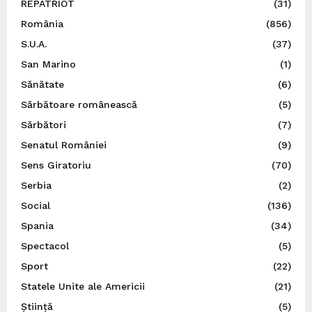
REPATRIOT
(31)
România
(856)
S.U.A.
(37)
San Marino
(1)
Sănătate
(6)
Sărbătoare românească
(5)
Sărbători
(7)
Senatul României
(9)
Sens Giratoriu
(70)
Serbia
(2)
Social
(136)
Spania
(34)
Spectacol
(5)
Sport
(22)
Statele Unite ale Americii
(21)
Știință
(5)