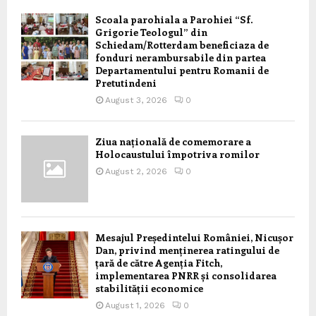
Scoala parohiala a Parohiei “Sf.
Grigorie Teologul” din
Schiedam/Rotterdam beneficiaza de
fonduri nerambursabile din partea
Departamentului pentru Romanii de
Pretutindeni
August 3, 2026
0
Ziua națională de comemorare a
Holocaustului împotriva romilor
August 2, 2026
0
Mesajul Președintelui României, Nicușor
Dan, privind menținerea ratingului de
țară de către Agenția Fitch,
implementarea PNRR și consolidarea
stabilității economice
August 1, 2026
0