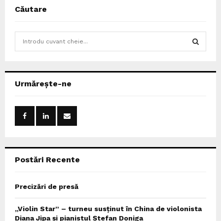
Căutare
S
e
a
S
r
c
E
Urmărește-ne
h
f
A
o
r
R
:
C
Postări Recente
H
Precizări de presă
„Violin Star” – turneu susținut în China de violonista
Diana Jipa și pianistul Ștefan Doniga