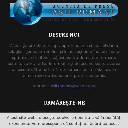
DESPRE NOI
Asociaţia are drept scop , aprofundarea si consolidarea
relaţiilor germane-române şi în acelaşi timp îndeplinirea şi
sprijinirea diferitelor acţiuni pentru domeniile formare,
cultură, sport, radio, Informaţie şi de asemenea realizarea
accesului către noile căi de comunicare. nu vizeaza in
primul rand obtinerea unui profit economic.
Contact :
asii.romani@yahoo.com
URMĂREȘTE-NE
Acest site web folosește cookie-uri pentru a vă îmbunătăți
experiența. Vom presupune că sunteți de acord cu acest