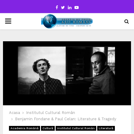
Facebook
Twitter
Linkedin
Youtube
PRIMARY
MENU
Acasa
Institutul Cultural Român
Benjamin Fondane & Paul Celan: Literature & Tragedy
Academia Română
Cultură
Institutul Cultural Român
Literatură