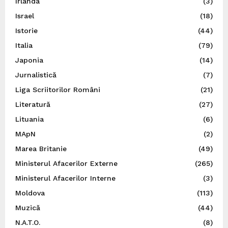
Irlanda
(3)
Israel
(18)
Istorie
(44)
Italia
(79)
Japonia
(14)
Jurnalistică
(7)
Liga Scriitorilor Români
(21)
Literatură
(27)
Lituania
(6)
MApN
(2)
Marea Britanie
(49)
Ministerul Afacerilor Externe
(265)
Ministerul Afacerilor Interne
(3)
Moldova
(113)
Muzică
(44)
N.A.T.O.
(8)