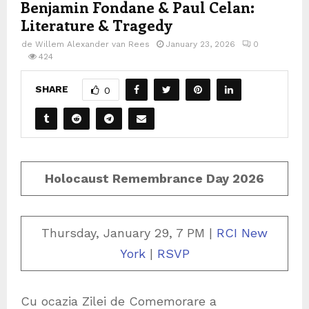
Benjamin Fondane & Paul Celan:
Literature & Tragedy
de
Willem Alexander van Rees
January 23, 2026
0
424
SHARE
0
Holocaust Remembrance Day 2026
Thursday, January 29, 7 PM |
RCI New
York
|
RSVP
Cu ocazia Zilei de Comemorare a