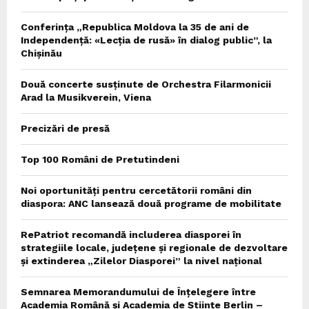
Conferința „Republica Moldova la 35 de ani de
Independență: «Lecția de rusă» în dialog public”, la
Chișinău
Două concerte susținute de Orchestra Filarmonicii
Arad la Musikverein, Viena
Precizări de presă
Top 100 Români de Pretutindeni
Noi oportunități pentru cercetătorii români din
diaspora: ANC lansează două programe de mobilitate
RePatriot recomandă includerea diasporei în
strategiile locale, județene și regionale de dezvoltare
și extinderea „Zilelor Diasporei” la nivel național
Semnarea Memorandumului de Înțelegere între
Academia Română și Academia de Științe Berlin –