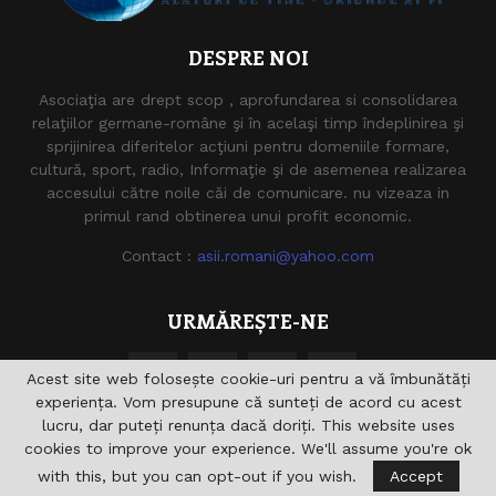
DESPRE NOI
Asociaţia are drept scop , aprofundarea si consolidarea
relaţiilor germane-române şi în acelaşi timp îndeplinirea şi
sprijinirea diferitelor acţiuni pentru domeniile formare,
cultură, sport, radio, Informaţie şi de asemenea realizarea
accesului către noile căi de comunicare. nu vizeaza in
primul rand obtinerea unui profit economic.
Contact :
asii.romani@yahoo.com
URMĂREȘTE-NE
Acest site web folosește cookie-uri pentru a vă îmbunătăți
experiența. Vom presupune că sunteți de acord cu acest
lucru, dar puteți renunța dacă doriți. This website uses
cookies to improve your experience. We'll assume you're ok
with this, but you can opt-out if you wish.
Accept
@2021 - asiiromani.eu. Toate drepturile rezervate.