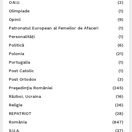
O.N.U.
(3)
Olimpiade
(1)
Opinii
(9)
Patronatul European al Femeilor de Afaceri
(1)
Personalități
(1)
Politică
(6)
Polonia
(21)
Portugalia
(1)
Post Catolic
(1)
Post Ortodox
(3)
Preşedinţia României
(245)
Război, Ucraina
(16)
Religie
(36)
REPATRIOT
(28)
România
(847)
S.U.A.
(37)