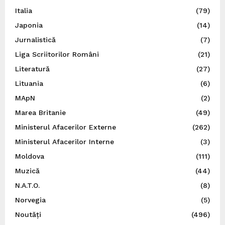
Italia
(79)
Japonia
(14)
Jurnalistică
(7)
Liga Scriitorilor Români
(21)
Literatură
(27)
Lituania
(6)
MApN
(2)
Marea Britanie
(49)
Ministerul Afacerilor Externe
(262)
Ministerul Afacerilor Interne
(3)
Moldova
(111)
Muzică
(44)
N.A.T.O.
(8)
Norvegia
(5)
Noutăți
(496)