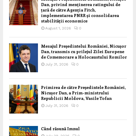
Dan, privind menținerea ratingului de
țară de către Agenția Fitch,
implementarea PNRR și consolidarea
stabilității economice
August 1, 2026
0
Mesajul Președintelui României, Nicușor
Dan, transmis cu prilejul Zilei Europene
de Comemorare a Holocaustului Romilor
July 31, 2026
0
Primirea de către Președintele României,
Nicușor Dan, a Prim-ministrului
Republicii Moldova, Vasile Tofan
July 31, 2026
0
Când răsună Imnul
July 29, 2026
0