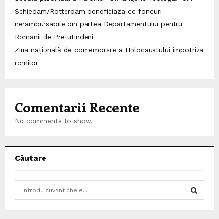
Schiedam/Rotterdam beneficiaza de fonduri
nerambursabile din partea Departamentului pentru
Romanii de Pretutindeni
Ziua națională de comemorare a Holocaustului împotriva
romilor
Comentarii Recente
No comments to show.
Căutare
S
e
a
S
r