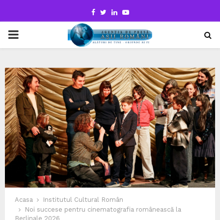
Facebook
Twitter
Linkedin
Youtube
PRIMARY
MENU
Acasa
Institutul Cultural Român
Noi succese pentru cinematografia românească la
Berlinale 2026