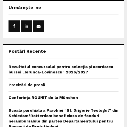
c
E
Urmărește-ne
h
f
A
o
r
R
:
C
Postări Recente
H
Rezultatul concursului pentru selecția și acordarea
bursei „Ierunca-Lovinescu” 2026/2027
Precizări de presă
Conferința ROUNIT de la München
Scoala parohiala a Parohiei “Sf. Grigorie Teologul” din
Schiedam/Rotterdam beneficiaza de fonduri
nerambursabile din partea Departamentului pentru
Romanii de Pretutindeni