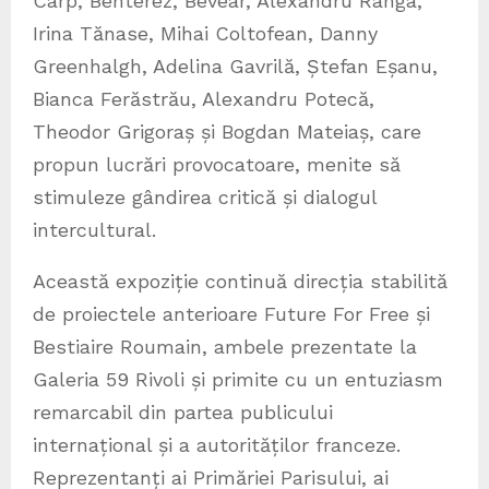
Carp, Benterez, Bevear, Alexandru Ranga,
Irina Tănase, Mihai Coltofean, Danny
Greenhalgh, Adelina Gavrilă, Ștefan Eșanu,
Bianca Ferăstrău, Alexandru Potecă,
Theodor Grigoraș și Bogdan Mateiaș, care
propun lucrări provocatoare, menite să
stimuleze gândirea critică și dialogul
intercultural.
Această expoziție continuă direcția stabilită
de proiectele anterioare Future For Free și
Bestiaire Roumain, ambele prezentate la
Galeria 59 Rivoli și primite cu un entuziasm
remarcabil din partea publicului
internațional și a autorităților franceze.
Reprezentanți ai Primăriei Parisului, ai