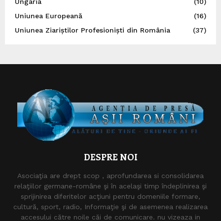
Ungaria
(10)
Uniunea Europeană
(16)
Uniunea Ziariștilor Profesioniști din România
(37)
DESPRE NOI
Asociaţia are drept scop , aprofundarea si consolidarea
relaţiilor germane-române şi în acelaşi timp îndeplinirea şi
sprijinirea diferitelor acţiuni pentru domeniile formare,
cultură, sport, radio, Informaţie şi de asemenea realizarea
accesului către noile căi de comunicare. nu vizeaza in