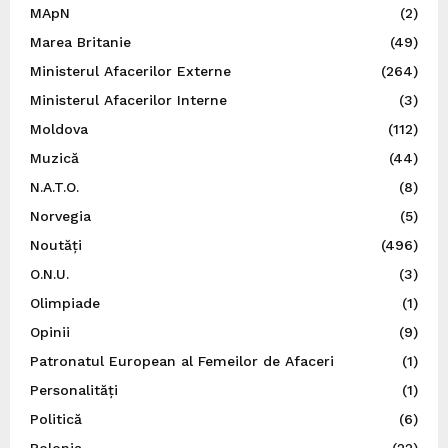
MApN
(2)
Marea Britanie
(49)
Ministerul Afacerilor Externe
(264)
Ministerul Afacerilor Interne
(3)
Moldova
(112)
Muzică
(44)
N.A.T.O.
(8)
Norvegia
(5)
Noutăți
(496)
O.N.U.
(3)
Olimpiade
(1)
Opinii
(9)
Patronatul European al Femeilor de Afaceri
(1)
Personalități
(1)
Politică
(6)
Polonia
(22)