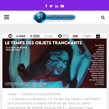
Facebook
Twitter
Linkedin
Youtube
PRIMARY
MENU
Acasa
Institutul Cultural Român
Expoziția românească „Le Temps des Objets Tranchants”
va fi prezentată la Galeria 59 Rivoli din Paris, în cadrul
programului de schimb cultural KM 0 – București–Paris