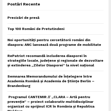
Postări Recente
H
Precizări de presă
Top 100 Români de Pretutindeni
Noi oportunități pentru cercetătorii români din
diaspora: ANC lansează două programe de mobilitate
RePatriot recomandă includerea diasporei în
strategiile locale, județene și regionale de dezvoltare
și extinderea „Zilelor Diasporei” la nivel național
Semnarea Memorandumului de Înțelegere între
Academia Română și Academia de Științe Berlin –
Brandenburg
Programul CANTEMIR // „CLARA – Artă pentru
prevenție” – proiect colaborativ multidisciplinar
organizat cu sprijinul ICR în România și Republica
Moldova