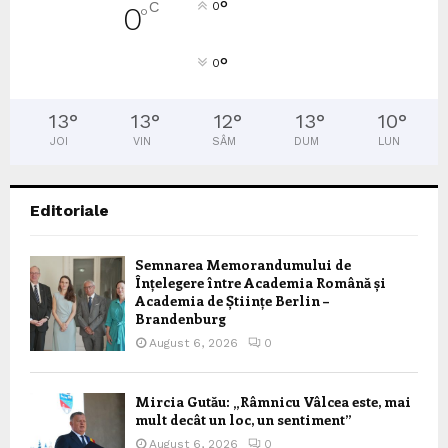
°
C
0
0
°
°
0
13
°
13
°
12
°
13
°
10
°
JOI
VIN
SÂM
DUM
LUN
Editoriale
Semnarea Memorandumului de
Înțelegere între Academia Română și
Academia de Științe Berlin –
Brandenburg
August 6, 2026
0
Mircia Gutău: „Râmnicu Vâlcea este, mai
mult decât un loc, un sentiment”
August 6, 2026
0