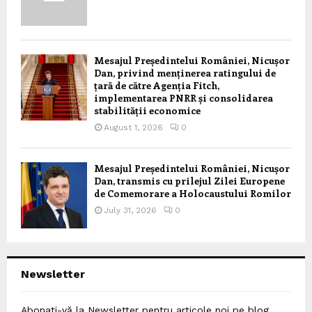
Mesajul Președintelui României, Nicușor
Dan, privind menținerea ratingului de
țară de către Agenția Fitch,
implementarea PNRR și consolidarea
stabilității economice
August 1, 2026
0
Mesajul Președintelui României, Nicușor
Dan, transmis cu prilejul Zilei Europene
de Comemorare a Holocaustului Romilor
July 31, 2026
0
Newsletter
Abonați-vă la Newsletter pentru articole noi pe blog,