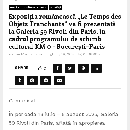
Institutul Cultural Român
Noutăți
Expoziția românească „Le Temps des
Objets Tranchants” va fi prezentată
la Galeria 59 Rivoli din Paris, în
cadrul programului de schimb
cultural KM 0 – București–Paris
de
Ion Marius Tatomir
July 19, 2025
0
888
SHARE
0
Comunicat
În perioada 18 iulie – 6 august 2025, Galeria
59 Rivoli din Paris, aflată în apropierea