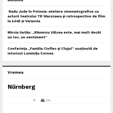
Radu Jude în Polonia: ateliere cinematografice cu
actorii teatrului TR Warszawa și retrospective de film
la Łódź și Varșovia
Mircia Gutău: „Râmnicu Vâlcea este, mai mult decât
un loc, un sentiment”
Conferința „Familia Cioflec și Clujul” susținută de
istoricul Luminița Cornea
Vremea
Nürnberg
%
0%