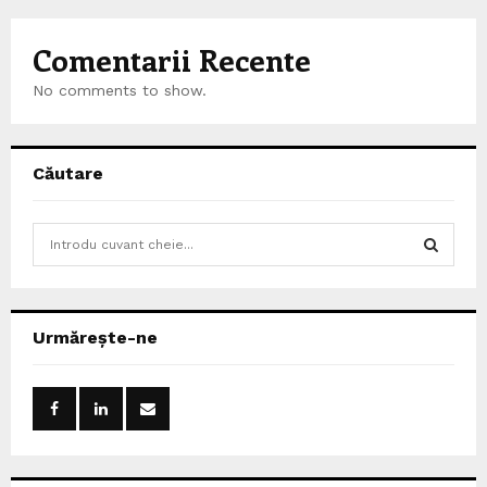
Comentarii Recente
No comments to show.
Căutare
S
e
a
S
r
c
E
Urmărește-ne
h
f
A
o
r
R
:
C