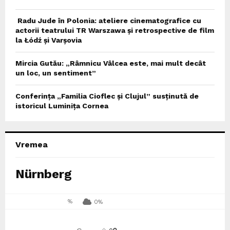
Radu Jude în Polonia: ateliere cinematografice cu
actorii teatrului TR Warszawa și retrospective de film
la Łódź și Varșovia
Mircia Gutău: „Râmnicu Vâlcea este, mai mult decât
un loc, un sentiment”
Conferința „Familia Cioflec și Clujul” susținută de
istoricul Luminița Cornea
Vremea
Nürnberg
%
0%