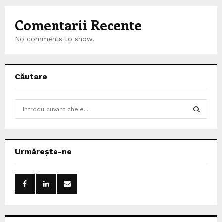
Comentarii Recente
No comments to show.
Căutare
S
e
a
S
r
c
E
Urmărește-ne
h
f
A
o
r
R
:
C