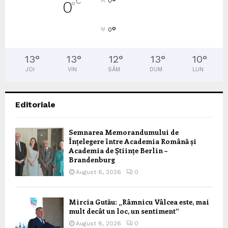
°
C
0
0
°
°
0
13
°
13
°
12
°
13
°
10
°
JOI
VIN
SÂM
DUM
LUN
Editoriale
Semnarea Memorandumului de
Înțelegere între Academia Română și
Academia de Științe Berlin –
Brandenburg
August 6, 2026
0
Mircia Gutău: „Râmnicu Vâlcea este, mai
mult decât un loc, un sentiment”
August 6, 2026
0