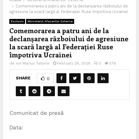
Comemorarea a patru ani de la declanșarea războiului de
agresiune la scară largă al Federației Ruse împotriva Ucrainei
Exclusiv
Ministerul Afacerilor Externe
Comemorarea a patru ani de la
declanșarea războiului de agresiune
la scară largă al Federației Ruse
împotriva Ucrainei
de
Ion Marius Tatomir
February 26, 2026
0
576
SHARE
0
Comunicat de presă
Data: