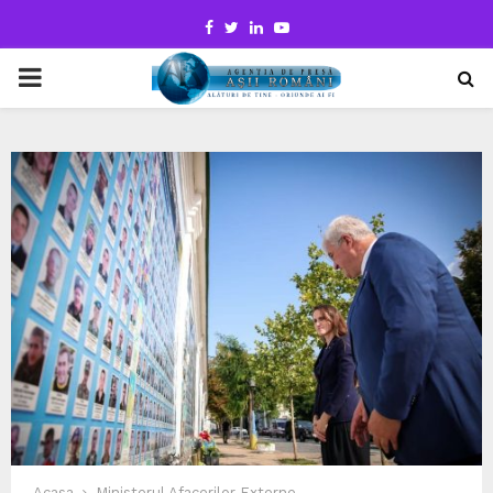
Facebook
Twitter
Linkedin
Youtube
PRIMARY
MENU
Acasa
Ministerul Afacerilor Externe