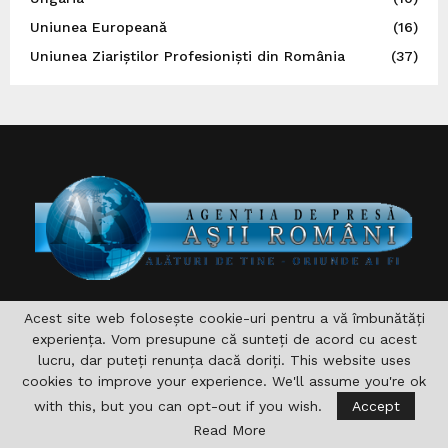
Uniunea Europeană
(16)
Uniunea Ziariștilor Profesioniști din România
(37)
DESPRE NOI
Acest site web folosește cookie-uri pentru a vă îmbunătăți
experiența. Vom presupune că sunteți de acord cu acest
Asociaţia are drept scop , aprofundarea si consolidarea
lucru, dar puteți renunța dacă doriți. This website uses
relaţiilor germane-române şi în acelaşi timp îndeplinirea şi
cookies to improve your experience. We'll assume you're ok
sprijinirea diferitelor acţiuni pentru domeniile formare,
with this, but you can opt-out if you wish.
Accept
cultură, sport, radio, Informaţie şi de asemenea realizarea
Read More
accesului către noile căi de comunicare. nu vizeaza in