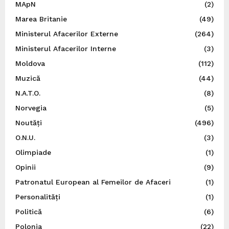
MApN
(2)
Marea Britanie
(49)
Ministerul Afacerilor Externe
(264)
Ministerul Afacerilor Interne
(3)
Moldova
(112)
Muzică
(44)
N.A.T.O.
(8)
Norvegia
(5)
Noutăți
(496)
O.N.U.
(3)
Olimpiade
(1)
Opinii
(9)
Patronatul European al Femeilor de Afaceri
(1)
Personalități
(1)
Politică
(6)
Polonia
(22)