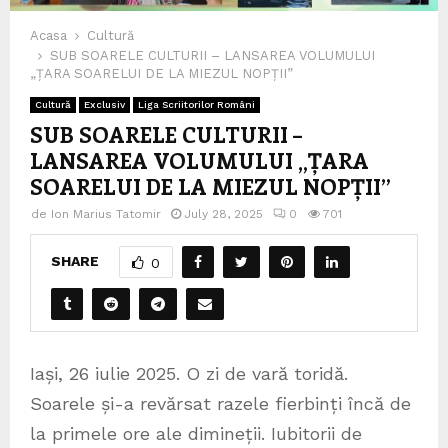
Acasa
Cultură
SUB SOARELE CULTURII – LANSAREA VOLUMULUI
„ȚARA SOARELUI DE LA MIEZUL NOPȚII”
Cultură
Exclusiv
Liga Scriitorilor Români
SUB SOARELE CULTURII –
LANSAREA VOLUMULUI „ȚARA
SOARELUI DE LA MIEZUL NOPȚII”
de
Ion Marius Tatomir
July 28, 2025
0
701
SHARE
0
Iași, 26 iulie 2025. O zi de vară toridă.
Soarele și-a revărsat razele fierbinți încă de
la primele ore ale dimineții. Iubitorii de