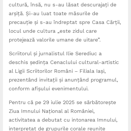
cultură, însă, nu s-au lăsat descurajați de
arșiță. Și-au luat toate măsurile de
precauție și s-au îndreptat spre Casa Cărții,
locul unde cultura „este zidul care
protejează valorile umane de uitare”.
Scriitorul și jurnalistul Ilie Serediuc a
deschis ședința Cenaclului cultural-artistic
al Ligii Scriitorilor Români – Filiala Iași,
prezentând invitații și anunțând programul,
conform afișului evenimentului.
Pentru că pe 29 iulie 2025 se sărbătorește
Ziua Imnului Național al României,
activitatea a debutat cu intonarea Imnului,
interpretat de grupurile corale reunite