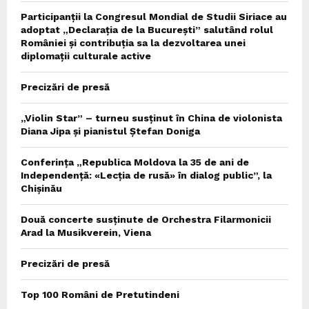
Participanții la Congresul Mondial de Studii Siriace au
adoptat „Declarația de la București” salutând rolul
României și contribuția sa la dezvoltarea unei
diplomații culturale active
Precizări de presă
„Violin Star” – turneu susținut în China de violonista
Diana Jipa și pianistul Ștefan Doniga
Conferința „Republica Moldova la 35 de ani de
Independență: «Lecția de rusă» în dialog public”, la
Chișinău
Două concerte susținute de Orchestra Filarmonicii
Arad la Musikverein, Viena
Precizări de presă
Top 100 Români de Pretutindeni