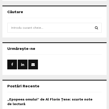
Căutare
S
e
a
S
r
c
E
Urmărește-ne
h
f
A
o
r
R
:
C
Postări Recente
H
„Epopeea omului” de Al Florin Țene: scurte note
de lectură