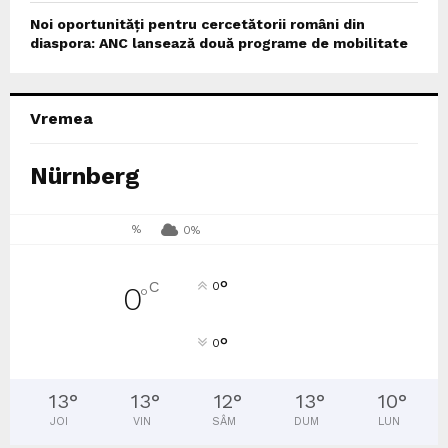
Noi oportunități pentru cercetătorii români din
diaspora: ANC lansează două programe de mobilitate
Vremea
Nürnberg
%
0%
°
C
0
0
°
°
0
13
°
13
°
12
°
13
°
10
°
JOI
VIN
SÂM
DUM
LUN