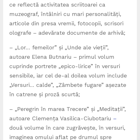
ce reflectă activitatea scriitoarei ca
muzeograf, întâlniri cu mari personalități,
articole din presa vremii, fotocopii, scrisori
olografe – adevărate documente de arhivă;
– „Lor… femeilor” și „Unde ale vieții”,
autoare Elena Butnariu – primul volum
cuprinde portrete „epico-lirice” în versuri
sensibile, iar cel de-al doilea volum include
„Versuri… calde”, „Zâmbete fugare” așezate
în catrene și proză scurtă;
– „Peregrin în marea Trecere” și „Meditații”,
autoare Clemența Vasilica-Ciubotariu
–
două volume în care zugrăvește, în versuri,
imaginea omului aflat pe drumul spre