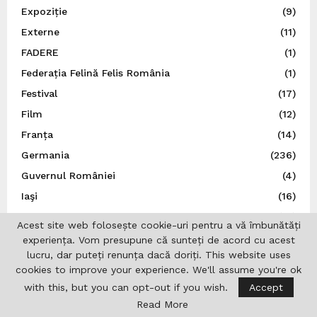
Expoziție
(9)
Externe
(11)
FADERE
(1)
Federația Felină Felis România
(1)
Festival
(17)
Film
(12)
Franța
(14)
Germania
(236)
Guvernul României
(4)
Iaşi
(16)
ICR Lisabona
(19)
Acest site web folosește cookie-uri pentru a vă îmbunătăți
ICR Londra
(20)
experiența. Vom presupune că sunteți de acord cu acest
lucru, dar puteți renunța dacă doriți. This website uses
India
(3)
cookies to improve your experience. We'll assume you're ok
Institutul Cultural Român
(434)
with this, but you can opt-out if you wish.
Accept
Institutul Francez
(2)
Read More