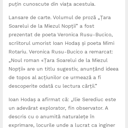
puțin cunoscute din viața acestuia.
Lansare de carte. Volumul de proză „Țara
Soarelui de la Miezul Nopții” a fost
prezentat de poeta Veronica Rusu-Bucico,
scriitorul umorist Ioan Hodaș și poeta Mimi
Rotariu. Veronica Rusu-Bucico a remarcat:
„Noul roman «Țara Soarelui de la Miezul
Nopții» are un titlu sugestiv, anunțând ideea
de topos al acțiunilor ce urmează a fi
descoperite odată cu lectura cărții.”
Ioan Hodaș a afirmat că: „Ilie Serediuc este
un adevărat explorator, fin observator. A
descris cu o anumită naturalețe în
exprimare, locurile unde a lucrat ca inginer