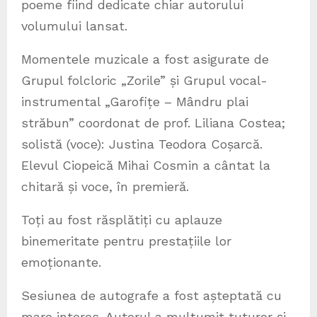
poeme fiind dedicate chiar autorului
volumului lansat.
Momentele muzicale a fost asigurate de
Grupul folcloric „Zorile” și Grupul vocal-
instrumental „Garofițe – Mândru plai
străbun” coordonat de prof. Liliana Costea;
solistă (voce): Justina Teodora Coșarcă.
Elevul Ciopeică Mihai Cosmin a cântat la
chitară și voce, în premieră.
Toți au fost răsplătiți cu aplauze
binemeritate pentru prestațiile lor
emoționante.
Sesiunea de autografe a fost așteptată cu
mare interes. Autorul a mulțumit tuturor și