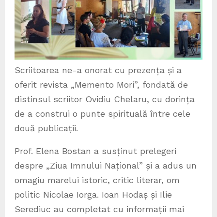
Scriitoarea ne-a onorat cu prezența și a
oferit revista „Memento Mori”, fondată de
distinsul scriitor Ovidiu Chelaru, cu dorința
de a construi o punte spirituală între cele
două publicații.
Prof. Elena Bostan a susținut prelegeri
despre „Ziua Imnului Național” și a adus un
omagiu marelui istoric, critic literar, om
politic Nicolae Iorga. Ioan Hodaș și Ilie
Serediuc au completat cu informații mai