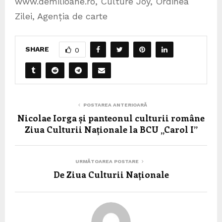
www.demilioane.ro, Culture Joy, Ordinea
Zilei, Agenția de carte
SHARE
0
POSTAREA ANTERIOARĂ
Nicolae Iorga și panteonul culturii române
Ziua Culturii Naționale la BCU „Carol I”
URMĂTOAREA POSTARE
De Ziua Culturii Naționale