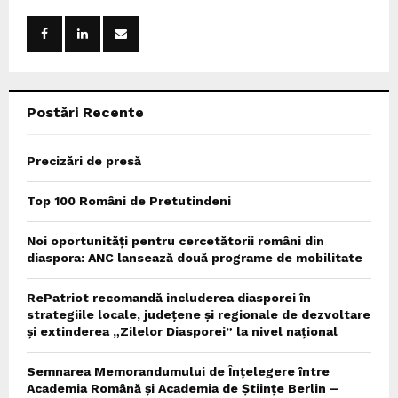
f
A
o
r
R
:
C
Postări Recente
H
Precizări de presă
Top 100 Români de Pretutindeni
Noi oportunități pentru cercetătorii români din
diaspora: ANC lansează două programe de mobilitate
RePatriot recomandă includerea diasporei în
strategiile locale, județene și regionale de dezvoltare
și extinderea „Zilelor Diasporei” la nivel național
Semnarea Memorandumului de Înțelegere între
Academia Română și Academia de Științe Berlin –