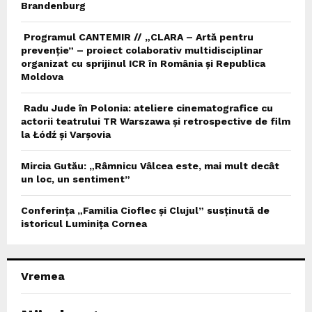
Brandenburg
Programul CANTEMIR // „CLARA – Artă pentru
prevenție” – proiect colaborativ multidisciplinar
organizat cu sprijinul ICR în România și Republica
Moldova
Radu Jude în Polonia: ateliere cinematografice cu
actorii teatrului TR Warszawa și retrospective de film
la Łódź și Varșovia
Mircia Gutău: „Râmnicu Vâlcea este, mai mult decât
un loc, un sentiment”
Conferința „Familia Cioflec și Clujul” susținută de
istoricul Luminița Cornea
Vremea