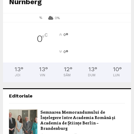
Nürnberg
%
0%
°
C
0
0
°
°
0
13
°
13
°
12
°
13
°
10
°
JOI
VIN
SÂM
DUM
LUN
Editoriale
Semnarea Memorandumului de
Înțelegere între Academia Română și
Academia de Științe Berlin –
Brandenburg