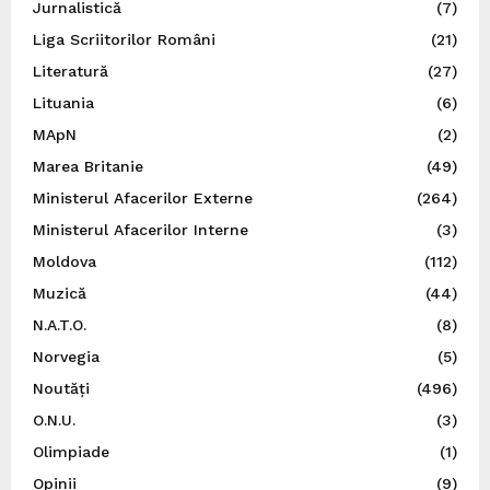
Jurnalistică
(7)
Liga Scriitorilor Români
(21)
Literatură
(27)
Lituania
(6)
MApN
(2)
Marea Britanie
(49)
Ministerul Afacerilor Externe
(264)
Ministerul Afacerilor Interne
(3)
Moldova
(112)
Muzică
(44)
N.A.T.O.
(8)
Norvegia
(5)
Noutăți
(496)
O.N.U.
(3)
Olimpiade
(1)
Opinii
(9)