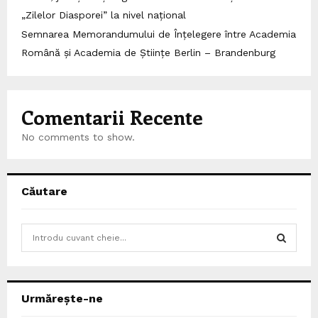
„Zilelor Diasporei” la nivel național
Semnarea Memorandumului de Înțelegere între Academia
Română și Academia de Științe Berlin – Brandenburg
Comentarii Recente
No comments to show.
Căutare
S
e
a
S
r
c
E
Urmărește-ne
h