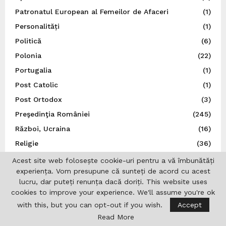
Patronatul European al Femeilor de Afaceri
(1)
Personalități
(1)
Politică
(6)
Polonia
(22)
Portugalia
(1)
Post Catolic
(1)
Post Ortodox
(3)
Preşedinţia României
(245)
Război, Ucraina
(16)
Religie
(36)
REPATRIOT
(31)
Acest site web folosește cookie-uri pentru a vă îmbunătăți
experiența. Vom presupune că sunteți de acord cu acest
România
(852)
lucru, dar puteți renunța dacă doriți. This website uses
S.U.A.
(37)
cookies to improve your experience. We'll assume you're ok
San Marino
(1)
with this, but you can opt-out if you wish.
Accept
Sănătate
(6)
Read More