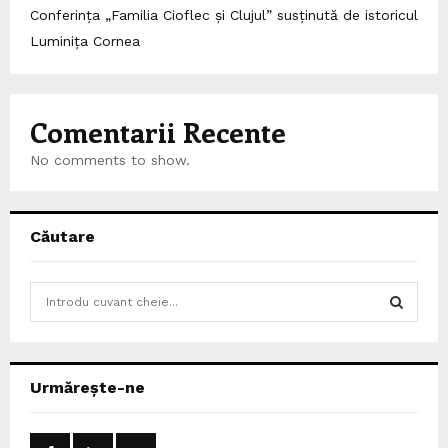
Conferința „Familia Cioflec și Clujul” susținută de istoricul
Luminița Cornea
Comentarii Recente
No comments to show.
Căutare
S
e
a
S
r
c
E
Urmărește-ne
h
f
A
o