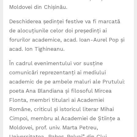
Moldovei din Chișinău.
Deschiderea ședinței festive va fi marcată
de alocuțiunile celor doi președinți ai
forurilor academice, acad. Ioan-Aurel Pop și
acad. Ion Tighineanu.
În cadrul evenimentului vor susține
comunicări reprezentanți ai mediului
academic de pe ambele maluri ale Prutului:
poeta Ana Blandiana și filosoful Mircea
Flonta, membri titulari ai Academiei
Române, criticul și istoricul literar Mihai
Cimpoi, membru al Academiei de Științe a
Moldovei, prof. univ. Marta Petreu,
Universitatea „Babeș-Bolyai” din Cluj-