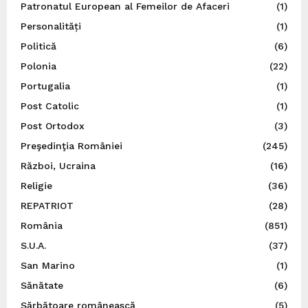
Patronatul European al Femeilor de Afaceri
(1)
Personalități
(1)
Politică
(6)
Polonia
(22)
Portugalia
(1)
Post Catolic
(1)
Post Ortodox
(3)
Preşedinţia României
(245)
Război, Ucraina
(16)
Religie
(36)
REPATRIOT
(28)
România
(851)
S.U.A.
(37)
San Marino
(1)
Sănătate
(6)
Sărbătoare românească
(5)