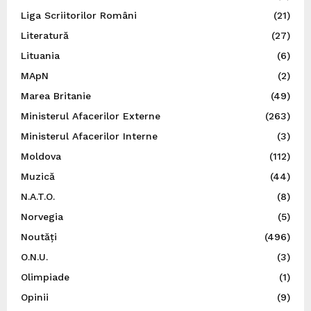
Liga Scriitorilor Români
(21)
Literatură
(27)
Lituania
(6)
MApN
(2)
Marea Britanie
(49)
Ministerul Afacerilor Externe
(263)
Ministerul Afacerilor Interne
(3)
Moldova
(112)
Muzică
(44)
N.A.T.O.
(8)
Norvegia
(5)
Noutăți
(496)
O.N.U.
(3)
Olimpiade
(1)
Opinii
(9)