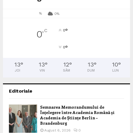
%
0%
°
C
0
0
°
°
0
13
°
13
°
12
°
13
°
10
°
JOI
VIN
SÂM
DUM
LUN
Editoriale
Semnarea Memorandumului de
Înțelegere între Academia Română și
Academia de Științe Berlin –
Brandenburg
August 6, 2026
0