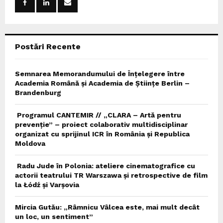
r
R
:
C
Postări Recente
H
Semnarea Memorandumului de Înțelegere între
Academia Română și Academia de Științe Berlin –
Brandenburg
Programul CANTEMIR // „CLARA – Artă pentru
prevenție” – proiect colaborativ multidisciplinar
organizat cu sprijinul ICR în România și Republica
Moldova
Radu Jude în Polonia: ateliere cinematografice cu
actorii teatrului TR Warszawa și retrospective de film
la Łódź și Varșovia
Mircia Gutău: „Râmnicu Vâlcea este, mai mult decât
un loc, un sentiment”