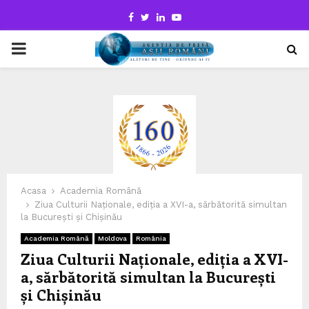
Facebook
Twitter
Linkedin
Youtube
PRIMARY
MENU
Acasa
Academia Română
Ziua Culturii Naționale, ediția a XVI-a, sărbătorită simultan
la București și Chișinău
Academia Română
Moldova
România
Ziua Culturii Naționale, ediția a XVI-
a, sărbătorită simultan la București
și Chișinău