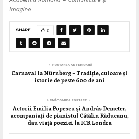
imagine
SHARE
0
POSTAREA ANTERIOARĂ
Carnaval la Nürnberg – Tradiție, culoare și
istorie de peste 600 de ani
URMĂTOAREA POSTARE
Actorii Emilia Popescu și András Demeter,
acompaniați de pianistul Cătălin Răducanu,
dau viață poeziei la ICR Londra