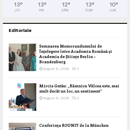
13
°
13
°
12
°
13
°
10
°
JOI
VIN
SÂM
DUM
LUN
Editoriale
Semnarea Memorandumului de
Înțelegere între Academia Română și
Academia de Științe Berlin –
Brandenburg
August 6, 2026
0
Mircia Gutău: „Râmnicu Vâlcea este, mai
mult decât un loc, un sentiment”
August 6, 2026
0
Conferința ROUNIT de la München