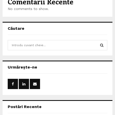
Comentarii Recente
No comments to show.
Căutare
S
e
a
S
r
c
E
Urmărește-ne
h
f
A
o
r
R
:
C
Postări Recente
H