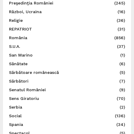
Preşedinţia României
(245)
Război, Ucraina
(16)
Religie
(36)
REPATRIOT
(31)
România
(856)
S.U.A.
(37)
San Marino
(1)
Sănătate
(6)
Sărbătoare românească
(5)
Sărbători
(7)
Senatul României
(9)
Sens Giratoriu
(70)
Serbia
(2)
Social
(136)
Spania
(34)
Spectacol
(5)