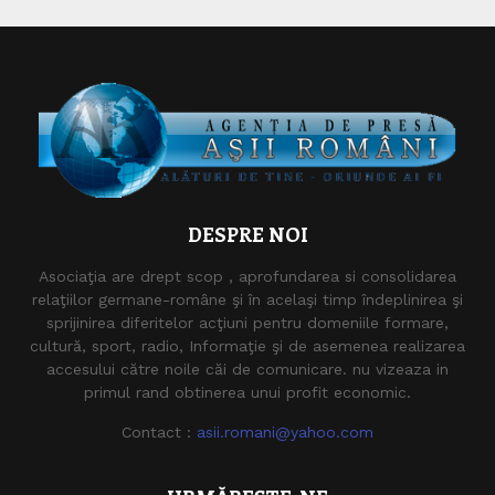
DESPRE NOI
Asociaţia are drept scop , aprofundarea si consolidarea
relaţiilor germane-române şi în acelaşi timp îndeplinirea şi
sprijinirea diferitelor acţiuni pentru domeniile formare,
cultură, sport, radio, Informaţie şi de asemenea realizarea
accesului către noile căi de comunicare. nu vizeaza in
primul rand obtinerea unui profit economic.
Contact :
asii.romani@yahoo.com