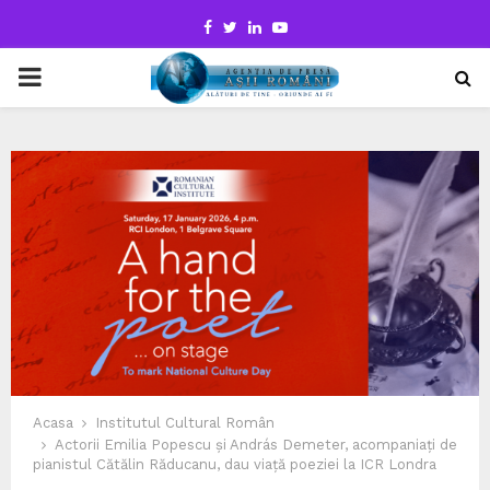
Facebook
Twitter
Linkedin
Youtube
PRIMARY
MENU
Acasa
Institutul Cultural Român
Actorii Emilia Popescu și András Demeter, acompaniați de
pianistul Cătălin Răducanu, dau viață poeziei la ICR Londra