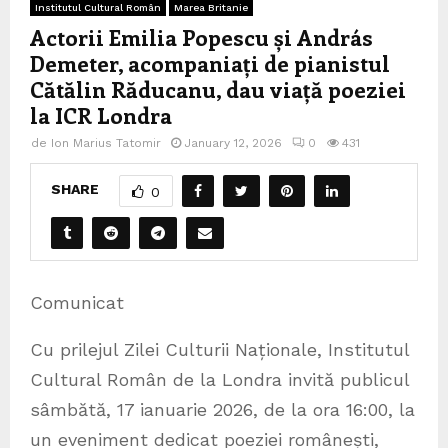
Institutul Cultural Român
Marea Britanie
Actorii Emilia Popescu și András
Demeter, acompaniați de pianistul
Cătălin Răducanu, dau viață poeziei
la ICR Londra
de
Ion Marius Tatomir
January 12, 2026
0
431
SHARE
0
Comunicat
Cu prilejul Zilei Culturii Naționale, Institutul
Cultural Român de la Londra invită publicul
sâmbătă, 17 ianuarie 2026, de la ora 16:00, la
un eveniment dedicat poeziei românești,