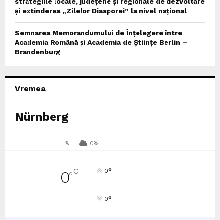
strategiile locale, județene și regionale de dezvoltare
și extinderea „Zilelor Diasporei” la nivel național
Semnarea Memorandumului de Înțelegere între
Academia Română și Academia de Științe Berlin –
Brandenburg
Vremea
Nürnberg
%
0%
°
C
0
0
°
°
0