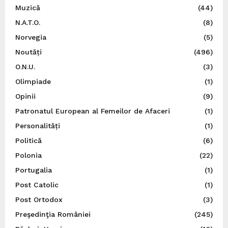
Muzică
(44)
N.A.T.O.
(8)
Norvegia
(5)
Noutăți
(496)
O.N.U.
(3)
Olimpiade
(1)
Opinii
(9)
Patronatul European al Femeilor de Afaceri
(1)
Personalități
(1)
Politică
(6)
Polonia
(22)
Portugalia
(1)
Post Catolic
(1)
Post Ortodox
(3)
Preşedinţia României
(245)