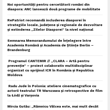
Noi oportunități pentru cercetătorii români din
diaspora: ANC lansează două programe de mobilitate
RePatriot recomandă includerea diasporei în
strategiile locale, județene și regionale de dezvoltare
și extinderea „Zilelor Diasporei” la nivel național
Semnarea Memorandumului de Înțelegere între
Academia Română și Academia de Științe Berlin –
Brandenburg
Programul CANTEMIR // „CLARA – Artă pentru
prevenție” – proiect colaborativ multidisciplinar
organizat cu sprijinul ICR în România și Republica
Moldova
Radu Jude în Polonia: ateliere cinematografice cu
actorii teatrului TR Warszawa și retrospective de film
la Łódź și Varșovia
Mircia Gutău: „Râmnicu Vâlcea este, mai mult decât