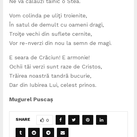
Ne va călăuzi tainic o Stea.
Vom colinda pe uliţi troienite,
În satul de demult cu oameni dragi,
Troiţe vechi din suflete cernite,
Vor re-nverzi din nou la semn de magi.
E seara de Crăciun! E armonie!
Ochii tăi verzi sunt raze de Cristos,
Trăirea noastră tandră bucurie,
Dar din Iubirea Lui, celest prinos.
Mugurel Puscaș
SHARE
0