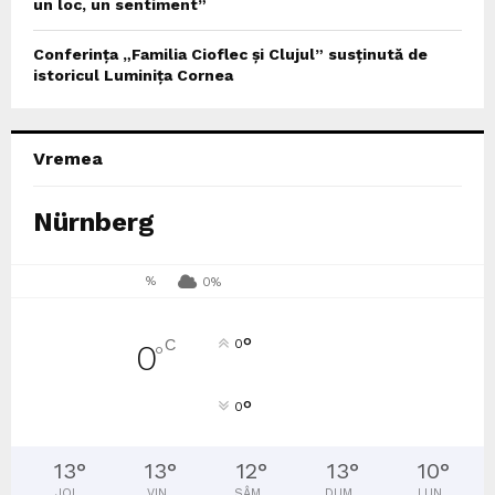
un loc, un sentiment”
Conferința „Familia Cioflec și Clujul” susținută de
istoricul Luminița Cornea
Vremea
Nürnberg
%
0%
°
C
0
0
°
°
0
13
°
13
°
12
°
13
°
10
°
JOI
VIN
SÂM
DUM
LUN