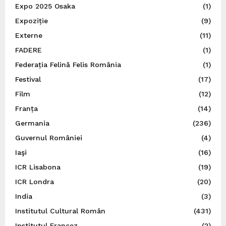
Expo 2025 Osaka
(1)
Expoziție
(9)
Externe
(11)
FADERE
(1)
Federația Felină Felis România
(1)
Festival
(17)
Film
(12)
Franța
(14)
Germania
(236)
Guvernul României
(4)
Iaşi
(16)
ICR Lisabona
(19)
ICR Londra
(20)
India
(3)
Institutul Cultural Român
(431)
Institutul Francez
(2)