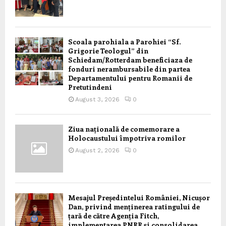
Scoala parohiala a Parohiei “Sf.
Grigorie Teologul” din
Schiedam/Rotterdam beneficiaza de
fonduri nerambursabile din partea
Departamentului pentru Romanii de
Pretutindeni
August 3, 2026
0
Ziua națională de comemorare a
Holocaustului împotriva romilor
August 2, 2026
0
Mesajul Președintelui României, Nicușor
Dan, privind menținerea ratingului de
țară de către Agenția Fitch,
implementarea PNRR și consolidarea