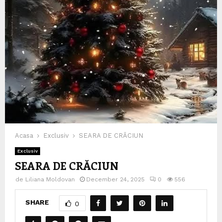
Acasa
Exclusiv
SEARA DE CRĂCIUN
Exclusiv
SEARA DE CRĂCIUN
de
Liliana Moldovan
December 24, 2025
0
556
SHARE
0