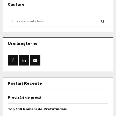
Căutare
S
e
a
S
r
c
E
Urmărește-ne
h
f
A
o
r
R
:
C
Postări Recente
H
Precizări de presă
Top 100 Români de Pretutindeni