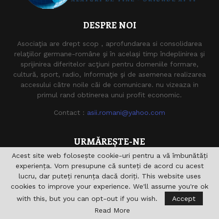
DESPRE NOI
Asociaţia are drept scop , aprofundarea si consolidarea
relaţiilor germane-române şi în acelaşi timp îndeplinirea şi
sprijinirea diferitelor acţiuni pentru domeniile formare,
cultură, sport, radio, Informaţie şi de asemenea realizarea
accesului către noile căi de comunicare. nu vizeaza in
primul rand obtinerea unui profit economic.
Contact :
asii.romani@yahoo.com
URMĂREȘTE-NE
Acest site web folosește cookie-uri pentru a vă îmbunătăți
experiența. Vom presupune că sunteți de acord cu acest
lucru, dar puteți renunța dacă doriți. This website uses
cookies to improve your experience. We'll assume you're ok
with this, but you can opt-out if you wish.
Accept
Read More
@2021 - asiiromani.eu. Toate drepturile rezervate.