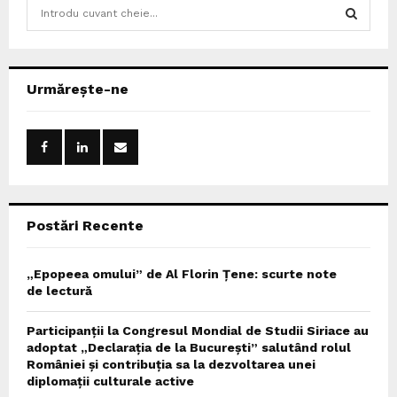
S
e
a
S
r
c
E
Urmărește-ne
h
f
A
o
r
R
:
C
Postări Recente
H
„Epopeea omului” de Al Florin Țene: scurte note
de lectură
Participanții la Congresul Mondial de Studii Siriace au
adoptat „Declarația de la București” salutând rolul
României și contribuția sa la dezvoltarea unei
diplomații culturale active