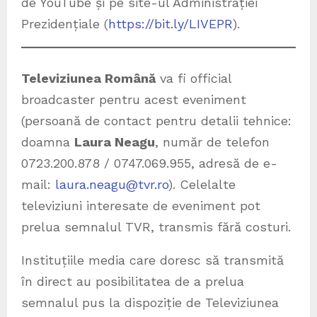
de YouTube și pe site-ul Administrației
Prezidențiale (
https://bit.ly/LIVEPR
).
Televiziunea Română
va fi official
broadcaster pentru acest eveniment
(persoană de contact pentru detalii tehnice:
doamna
Laura Neagu
, număr de telefon
0723.200.878 / 0747.069.955, adresă de e-
mail:
laura.neagu@tvr.ro
). Celelalte
televiziuni interesate de eveniment pot
prelua semnalul TVR, transmis fără costuri.
Instituțiile media care doresc să transmită
în direct au posibilitatea de a prelua
semnalul pus la dispoziție de Televiziunea