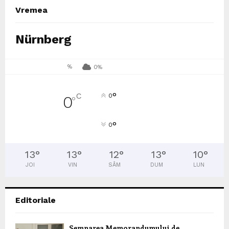
Vremea
Nürnberg
%
0%
°
C
0
0
°
°
0
13
°
13
°
12
°
13
°
10
°
JOI
VIN
SÂM
DUM
LUN
Editoriale
Semnarea Memorandumului de