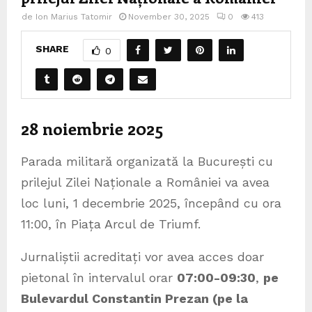
de
Ion Marius Tatomir
November 30, 2025
0
413
SHARE
0
28 noiembrie 2025
Parada militară organizată la București cu
prilejul Zilei Naționale a României va avea
loc luni, 1 decembrie 2025, începând cu ora
11:00, în Piața Arcul de Triumf.
Jurnaliștii acreditați vor avea acces doar
pietonal în intervalul orar
07:00-09:30
,
pe
Bulevardul Constantin Prezan (pe la