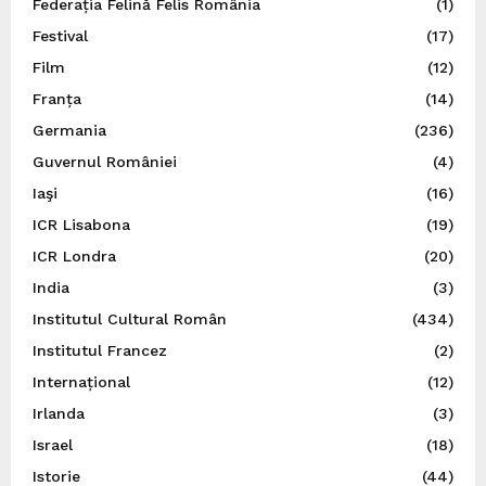
Federația Felină Felis România
(1)
Festival
(17)
Film
(12)
Franța
(14)
Germania
(236)
Guvernul României
(4)
Iaşi
(16)
ICR Lisabona
(19)
ICR Londra
(20)
India
(3)
Institutul Cultural Român
(434)
Institutul Francez
(2)
Internațional
(12)
Irlanda
(3)
Israel
(18)
Istorie
(44)