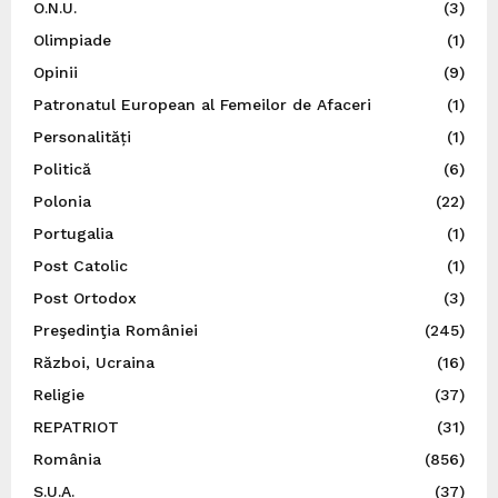
O.N.U.
(3)
Olimpiade
(1)
Opinii
(9)
Patronatul European al Femeilor de Afaceri
(1)
Personalități
(1)
Politică
(6)
Polonia
(22)
Portugalia
(1)
Post Catolic
(1)
Post Ortodox
(3)
Preşedinţia României
(245)
Război, Ucraina
(16)
Religie
(37)
REPATRIOT
(31)
România
(856)
S.U.A.
(37)