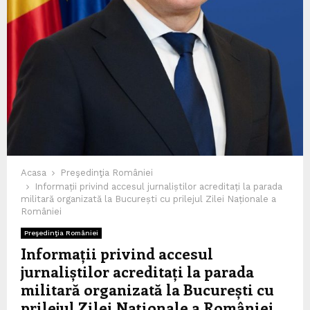
Acasa
Preşedinţia României
Informații privind accesul jurnaliștilor acreditați la parada
militară organizată la București cu prilejul Zilei Naționale a
României
Preşedinţia României
Informații privind accesul
jurnaliștilor acreditați la parada
militară organizată la București cu
prilejul Zilei Naționale a României