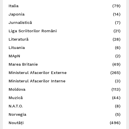
Italia
(79)
Japonia
(14)
Jurnalistică
(7)
Liga Scriitorilor Români
(21)
Literatură
(28)
Lituania
(6)
MApN
(2)
Marea Britanie
(49)
Ministerul Afacerilor Externe
(265)
Ministerul Afacerilor Interne
(3)
Moldova
(113)
Muzică
(44)
N.A.T.O.
(8)
Norvegia
(5)
Noutăți
(496)