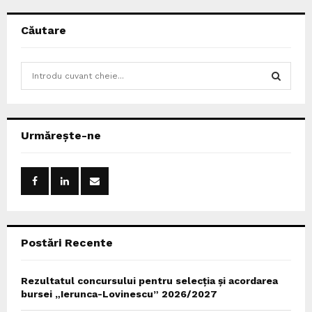
Căutare
S
e
a
S
r
c
E
Urmărește-ne
h
f
A
o
r
R
:
C
Postări Recente
H
Rezultatul concursului pentru selecția și acordarea
bursei „Ierunca-Lovinescu” 2026/2027