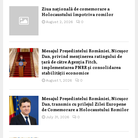
Ziua națională de comemorare a
Holocaustului împotriva romilor
August 2, 2026
0
Mesajul Președintelui României, Nicușor
Dan, privind menținerea ratingului de
țară de către Agenția Fitch,
implementarea PNRR și consolidarea
stabilității economice
August 1, 2026
0
Mesajul Președintelui României, Nicușor
Dan, transmis cu prilejul Zilei Europene
de Comemorare a Holocaustului Romilor
July 31, 2026
0