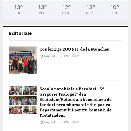
13
°
13
°
12
°
13
°
10
°
JOI
VIN
SÂM
DUM
LUN
Editoriale
Conferința ROUNIT de la München
August 3, 2026
0
Scoala parohiala a Parohiei “Sf.
Grigorie Teologul” din
Schiedam/Rotterdam beneficiaza de
fonduri nerambursabile din partea
Departamentului pentru Romanii de
Pretutindeni
August 3, 2026
0