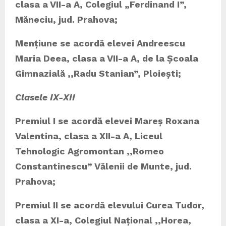
clasa a VII-a A, Colegiul „Ferdinand I”,
Măneciu, jud. Prahova;
Mențiune se acordă
elevei Andreescu
Maria Deea, clasa a VII-a A, de la Școala
Gimnazială ,,Radu Stanian”, Ploiești;
Clasele IX-XII
Premiul I se acordă
elevei
Mareș Roxana
Valentina, clasa a XII-a A, Liceul
Tehnologic Agromontan ,,Romeo
Constantinescu” Vălenii de Munte, jud.
Prahova;
Premiul II se acordă elevului Curea Tudor,
clasa a XI-a, Colegiul Național ,,Horea,