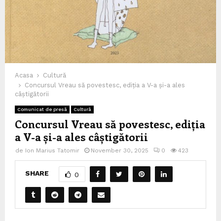
Acasa
Cultură
Concursul Vreau să povestesc, ediția a V-a și-a ales
câștigătorii
Comunicat de presă
Cultură
Concursul Vreau să povestesc, ediția
a V-a și-a ales câștigătorii
de
Ion Marius Tatomir
November 30, 2025
0
423
SHARE
0