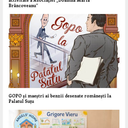
activitate a Asociaţiei „Doamna Maria
Brâncoveanu”
GOPO și maeștri ai benzii desenate românești la
Palatul Suțu