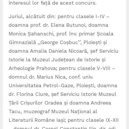
interesul lor față de acest concurs.
Juriul, alcătuit din: pentru clasele I-IV –
doamna prof. dr. Elena Butunoi, doamna
Monica Șahanschi, prof. înv. primar Școala
Gimnazială ,,George Coșbuc’’, Ploiești și
doamna Amalia Daniela Nicoară, șef Serviciu
Istorie la Muzeul Județean de Istorie și
Arheologie Prahova; pentru clasele V-VIII –
domnul dr. Marius Nica, conf. univ.
Universitatea Petrol-Gaze, Ploiești, doamna
dr. Florina Ciure, șef Serviciu Istorie Muzeul
Țării Crișurilor Oradea și doamna Andreea
Tacu, muzeograf Muzeul Național al
Literaturii Române Iași; pentru clasele IX-XII
– domnul dr. Cornel Constantin Ilie, dir. adj.