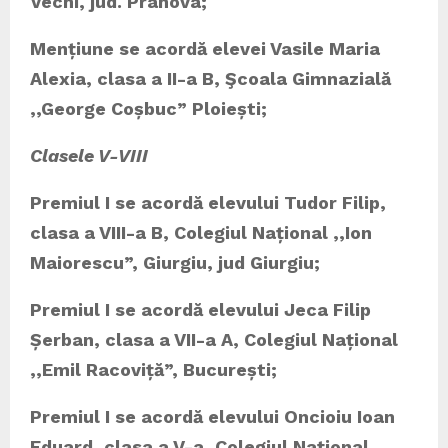
Vechi, jud. Prahova;
Mențiune se acordă
elevei
Vasile Maria
Alexia,
clasa a II-a B, Şcoala Gimnazială
,,George Coșbuc” Ploiești;
Clasele V-VIII
Premiul I se acordă elevului Tudor Filip,
clasa a VIII-a B, Colegiul Național ,,Ion
Maiorescu”, Giurgiu,
jud Giurgiu;
Premiul I se acordă elevului Jeca Filip
Șerban, clasa a VII-a A, Colegiul Național
,,Emil Racoviță”, București;
Premiul I se acordă elevului Oncioiu Ioan
Eduard, clasa a V-a, Colegiul Național