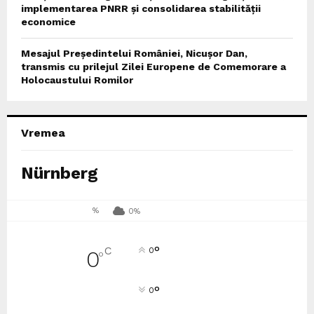
implementarea PNRR și consolidarea stabilității
economice
Mesajul Președintelui României, Nicușor Dan,
transmis cu prilejul Zilei Europene de Comemorare a
Holocaustului Romilor
Vremea
Nürnberg
%
0%
°
C
0
0
°
°
0