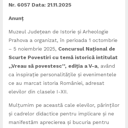
Nr. 6057 Data
:
21.11.2025
Anunț
Muzeul Județean de Istorie și Arheologie
Prahova a organizat, în perioada 1 octombrie
– 5 noiembrie 2025,
Concursul Național de
Scurte Povestiri cu temă istorică intitulat
,,Vreau să povestesc’
’
,
ediția a V-a
, având
ca inspirație personalitățile și evenimentele
ce au marcat istoria României, adresat
elevilor din clasele I-XII.
Mulțumim pe această cale elevilor, părinților
și cadrelor didactice pentru implicare și ne
manifestăm aprecierea și bucuria pentru