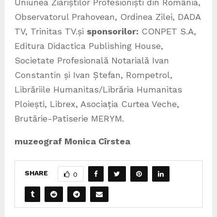
Uniunea Ziariștilor Profesioniști din România,
Observatorul Prahovean, Ordinea Zilei, DADA
TV, Trinitas TV.și
sponsorilor
:
CONPET S.A,
Editura Didactica Publishing House,
Societate Profesională Notarială Ivan
Constantin și Ivan Ștefan, Rompetrol,
Librăriile Humanitas/Librăria Humanitas
Ploiești, Librex, Asociația Curtea Veche,
Brutărie-Patiserie MERYM.
muzeograf Monica Cîrstea
SHARE
0