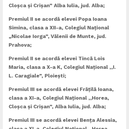
Cloșca și Crișan” Alba Iulia, jud. Alba;
Premiul II se acordă elevei
Popa Ioana
Simina,
clasa a XII-a, Colegiul Național
„Nicolae Iorga”, Vălenii de Munte
, jud.
Prahova;
Premiul II se acordă elevei Tincă Lois
Maria, clasa a X-a K, Colegiul Național ,,I.
L. Caragiale”, Ploiești
;
Premiul III se acordă elevei Frățilă Ioana,
clasa a XI-a, Colegiul Național ,,Horea,
Cloșca și Crișan”, Alba Iulia, jud. Alba;
Premiul III se acordă elevei Bența Alessia,
clasa a XI-a, Colegiul Național ,,Horea,