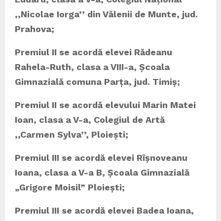
,,Nicolae Iorga
’’
din Vălenii de Munte, jud.
Prahova
;
Premiul II se acordă elevei Rădeanu
Rahela-Ruth, clasa a VIII-a, Școala
Gimnazială comuna Parța, jud. Timiș;
Premiul II se acordă elevului Marin Matei
Ioan, clasa a V-a, Colegiul de Artă
,,Carmen Sylva’’, Ploiești;
Premiul III se acordă elevei Rîșnoveanu
Ioana, clasa a V-a B, Școala Gimnazială
„Grigore Moisil” Ploiești;
Premiul III se acordă elevei
Badea Ioana,