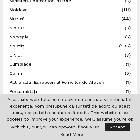
Ministerul Afacerilor Interne
(3)
Moldova
(111)
Muzică
(44)
N.A.T.O.
(8)
Norvegia
(5)
Noutăți
(496)
O.N.U.
(3)
Olimpiade
(1)
Opinii
(9)
Patronatul European al Femeilor de Afaceri
(1)
Personalități
(1)
Acest site web folosește cookie-uri pentru a vă îmbunătăți
Politică
(6)
experiența. Vom presupune că sunteți de acord cu acest
Polonia
(21)
lucru, dar puteți renunța dacă doriți. This website uses
Portugalia
(1)
cookies to improve your experience. We'll assume you're ok
with this, but you can opt-out if you wish.
Accept
Post Catolic
(1)
Read More
Post Ortodox
(3)