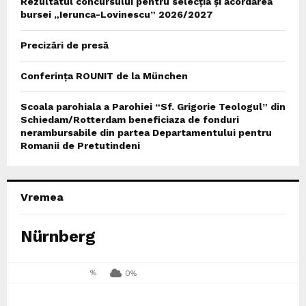
Rezultatul concursului pentru selecția și acordarea
bursei „Ierunca-Lovinescu” 2026/2027
Precizări de presă
Conferința ROUNIT de la München
Scoala parohiala a Parohiei “Sf. Grigorie Teologul” din
Schiedam/Rotterdam beneficiaza de fonduri
nerambursabile din partea Departamentului pentru
Romanii de Pretutindeni
Vremea
Nürnberg
%
0%