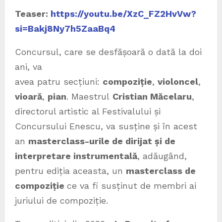
Teaser:
https://youtu.be/XzC_FZ2HvVw?
si=Bakj8Ny7h5ZaaBq4
Concursul, care se desfășoară o dată la doi
ani, va
avea patru secțiuni:
compoziție
,
violoncel
,
vioară
,
pian
. Maestrul
Cristian Măcelaru
,
directorul artistic al Festivalului și
Concursului Enescu, va susține și în acest
an
masterclass-urile de dirijat și de
interpretare instrumentală
, adăugând,
pentru ediția aceasta, un
masterclass de
compoziție
ce va fi susținut de membri ai
juriului de compoziție.