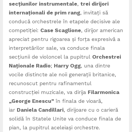
secțiunilor instrumentale
,
trei dirijori
internaționali de prim rang
, invitați să
conducă orchestrele în etapele decisive ale
competiției:
Case Scaglione
, dirijor american
apreciat pentru rigoarea și forța expresivă a
interpretărilor sale, va conduce finala
secțiunii de violoncel la pupitrul
Orchestrei
Naționale Radio
;
Harry Ogg
, una dintre
vocile distincte ale noii generații britanice,
recunoscut pentru rafinamentul
construcției muzicale, va dirija
Filarmonica
„George Enescu”
în finala de vioară,
iar
Daniela Candillari
, dirijoare cu o carieră
solidă în Statele Unite va conduce finala de
pian, la pupitrul aceleiași orchestre.