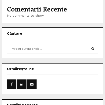
Comentarii Recente
No comments to show.
Căutare
S
e
a
S
r
c
E
Urmărește-ne
h
f
A
o
r
R
:
C
Postări Recente