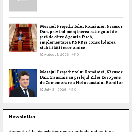
Mesajul Președintelui României, Nicușor
Dan, privind menținerea ratingului de
țară de către Agenția Fitch,
implementarea PNRR și consolidarea
stabilității economice
August 1, 2026
0
Mesajul Președintelui României, Nicușor
Dan, transmis cu prilejul Zilei Europene
de Comemorare a Holocaustului Romilor
July 31, 2026
0
Newsletter
Abonați-vă la Newsletter pentru articole noi pe blog,