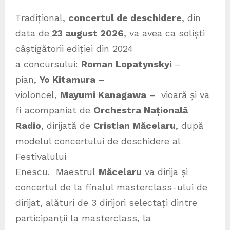
Tradițional,
concertul de deschidere
, din
data de
23 august 2026
, va avea ca soliști
câștigătorii ediției din 2024
a concursului:
Roman Lopatynskyi
–
pian,
Yo Kitamura
–
violoncel,
Mayumi Kanagawa
– vioară și va
fi acompaniat de
Orchestra Națională
Radio
, dirijată de
Cristian Măcelaru
, după
modelul concertului de deschidere al
Festivalului
Enescu. Maestrul
Măcelaru
va dirija și
concertul de la finalul masterclass-ului de
dirijat, alături de 3 dirijori selectați dintre
participanții la masterclass, la