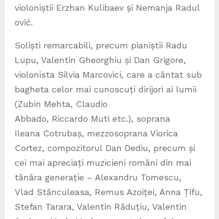
violoniștii Erzhan Kulibaev și Nemanja Radul
ović.
Soliști remarcabili, precum pianiștii Radu
Lupu, Valentin Gheorghiu și Dan Grigore,
violonista Silvia Marcovici, care a cântat sub
bagheta celor mai cunoscuți dirijori ai lumii
(Zubin Mehta, Claudio
Abbado, Riccardo Muti etc.), soprana
Ileana Cotrubaș, mezzosoprana Viorica
Cortez, compozitorul Dan Dediu, precum și
cei mai apreciați muzicieni români din mai
tânăra generație – Alexandru Tomescu,
Vlad Stănculeasa, Remus Azoiței, Anna Țifu,
Stefan Tarara, Valentin Răduțiu, Valentin