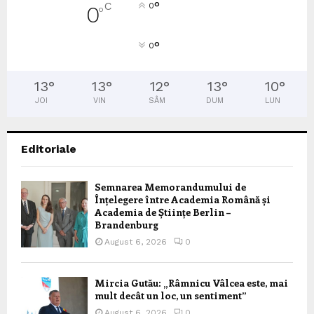
°
C
0
0
°
°
0
13
°
13
°
12
°
13
°
10
°
JOI
VIN
SÂM
DUM
LUN
Editoriale
Semnarea Memorandumului de
Înțelegere între Academia Română și
Academia de Științe Berlin –
Brandenburg
August 6, 2026
0
Mircia Gutău: „Râmnicu Vâlcea este, mai
mult decât un loc, un sentiment”
August 6, 2026
0