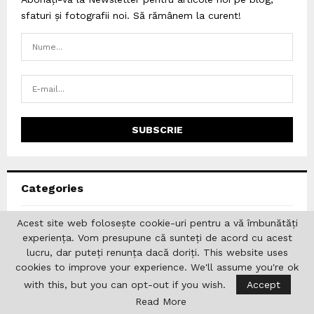
sfaturi și fotografii noi. Să rămânem la curent!
Categories
Acest site web folosește cookie-uri pentru a vă îmbunătăți
Academia Română
(127)
experiența. Vom presupune că sunteți de acord cu acest
Afaceri
(1)
lucru, dar puteți renunța dacă doriți. This website uses
cookies to improve your experience. We'll assume you're ok
AGERPRESS
(2)
with this, but you can opt-out if you wish.
Accept
Analize
(4)
Read More
Arte
(72)