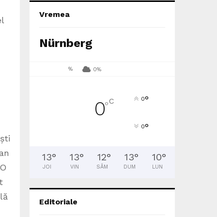
Vremea
l
Nürnberg
%
0%
°
0
C
0
°
°
0
ști
oan
13
°
13
°
12
°
13
°
10
°
CO
JOI
VIN
SÂM
DUM
LUN
t
lă
Editoriale