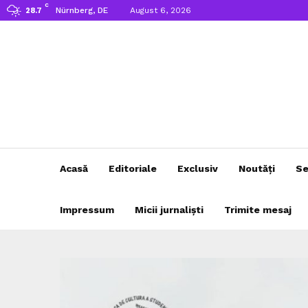
C
Nürnberg, DE
August 6, 2026
28.7
Acasă
Editoriale
Exclusiv
Noutăți
Se
Impressum
Micii jurnaliști
Trimite mesaj