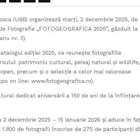
poca (UBB) organizează marți, 2 decembrie 2025, de 
al de Fotografie „FOTOGEOGRAFICA 2025”, găzduit la
anu nr. 3).
atalogul ediției 2025, ce reunește fotografiile
sului: patrimoniu cultural, peisaj natural și wildlife,
și open, precum și o selecție a celor mai valoroase
expo on line: www.fotogeografica.ro).
ural dedicat aniversării a 150 de ani de la înființare
da 2 decembrie 2025 – 15 ianuarie 2026 și aduce în fa
 1.800 de fotografii înscrise de 275 de participanți d