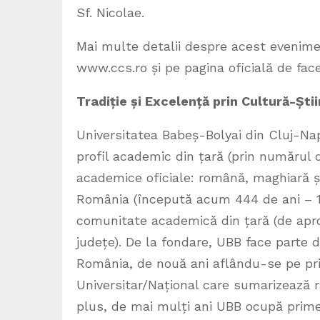
Sf. Nicolae.
Mai multe detalii despre acest evenime
www.ccs.ro și pe pagina oficială de f
Tradiție și Excelență prin Cultură-Știi
Universitatea Babeș-Bolyai din Cluj-Na
profil academic din țară (prin numărul 
academice oficiale: română, maghiară ș
România (începută acum 444 de ani – 
comunitate academică din țară (de aprox
județe). De la fondare, UBB face parte di
România, de nouă ani aflându-se pe pri
Universitar/Național care sumarizează ra
plus, de mai mulți ani UBB ocupă primele