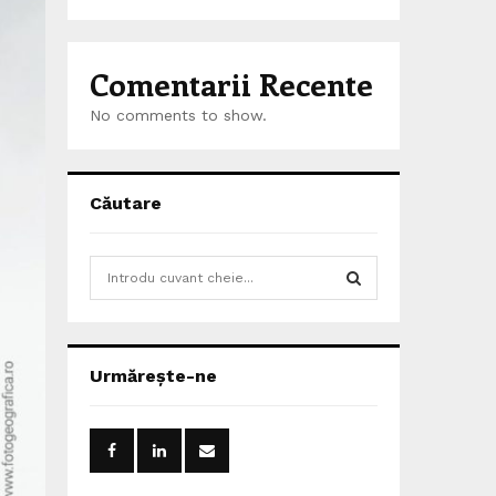
Comentarii Recente
No comments to show.
Căutare
S
e
a
S
r
c
E
Urmărește-ne
h
f
A
o
r
R
: