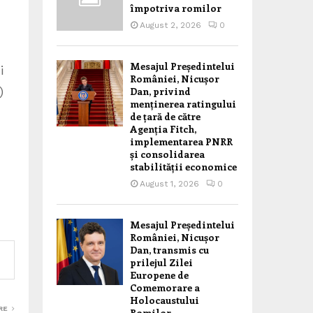
împotriva romilor
August 2, 2026
0
Mesajul Președintelui
i
României, Nicușor
)
Dan, privind
menținerea ratingului
de țară de către
Agenția Fitch,
implementarea PNRR
și consolidarea
stabilității economice
August 1, 2026
0
Mesajul Președintelui
României, Nicușor
Dan, transmis cu
prilejul Zilei
Europene de
Comemorare a
Holocaustului
RE
Romilor