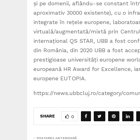
și pe domenii, aflându-se constant între
aproximativ 30000 existente), cu o infr
integrate în rețele europene, laboratoa
virtuală/augmentată/mixtă prin Centrul
internațional QS STAR, UBB a fost con
din România, din 2020 UBB a fost accep
prestigioase universități europene worl
europeană HR Award for Excellence, iar 
europene EUTOPIA.
https://news.ubbcluj.ro/category/comu
SHARE
0
POSTAREA ANTERIOARĂ