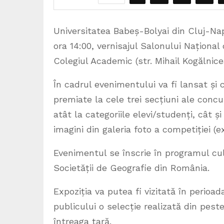
Universitatea Babeș-Bolyai din Cluj-Na
ora 14:00, vernisajul Salonului Națion
Colegiul Academic (str. Mihail Kogălnice
În cadrul evenimentului va fi lansat și c
premiate la cele trei secțiuni ale concur
atât la categoriile elevi/studenți, cât 
imagini din galeria foto a competiției (
Evenimentul se înscrie în programul cult
Societății de Geografie din România.
Expoziția va putea fi vizitată în perioa
publicului o selecție realizată din peste
întreaga țară.