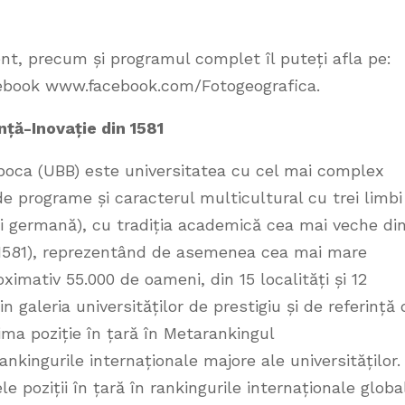
nt, precum și programul complet îl puteți afla pe:
acebook www.facebook.com/Fotogeografica.
nță-Inovație din 1581
poca (UBB) este universitatea cu cel mai complex
de programe și caracterul multicultural cu trei limbi
i germană), cu tradiția academică cea mai veche di
1581), reprezentând de asemenea cea mai mare
imativ 55.000 de oameni, din 15 localități și 12
n galeria universităților de prestigiu și de referință 
ma poziție în țară în Metarankingul
nkingurile internaționale majore ale universităților.
 poziții în țară în rankingurile internaționale globa