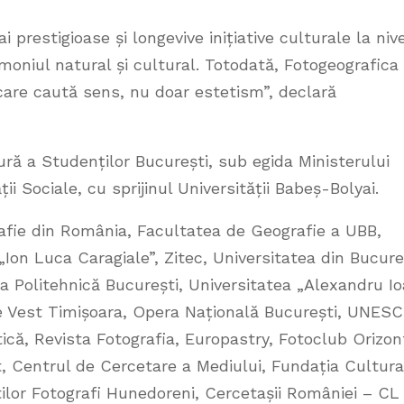
prestigioase și longevive inițiative culturale la nive
moniul natural și cultural. Totodată, Fotogeografica
are caută sens, nu doar estetism”, declară
ură a Studenților București, sub egida Ministerului
ții Sociale, cu sprijinul Universității Babeș-Bolyai.
rafie din România, Facultatea de Geografie a UBB,
„Ion Luca Caragiale”, Zitec, Universitatea din Bucure
a Politehnică București, Universitatea „Alexandru I
de Vest Timișoara, Opera Națională București, UNES
că, Revista Fotografia, Europastry, Fotoclub Orizon
t, Centrul de Cercetare a Mediului, Fundația Cultura
știlor Fotografi Hunedoreni, Cercetașii României – CL