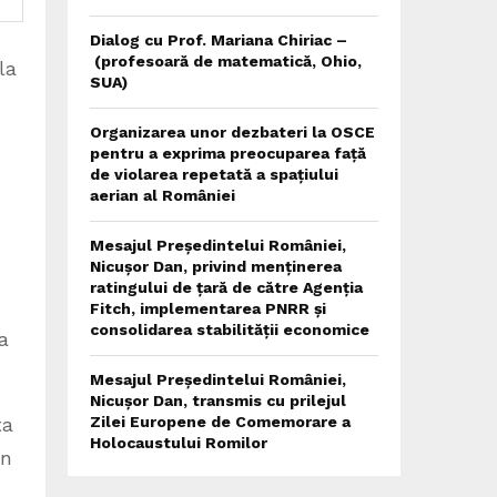
Dialog cu Prof. Mariana Chiriac –
(profesoară de matematică, Ohio,
la
SUA)
Organizarea unor dezbateri la OSCE
pentru a exprima preocuparea față
de violarea repetată a spațiului
aerian al României
Mesajul Președintelui României,
Nicușor Dan, privind menținerea
ratingului de țară de către Agenția
Fitch, implementarea PNRR și
consolidarea stabilității economice
a
Mesajul Președintelui României,
Nicușor Dan, transmis cu prilejul
Zilei Europene de Comemorare a
ța
Holocaustului Romilor
in