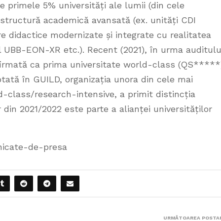
 primele 5% universități ale lumii (din cele
astructură academică avansată (ex. unități CDI
re didactice modernizate și integrate cu realitatea
 UBB-EON-XR etc.). Recent (2021), în urma auditulu
firmată ca prima universitate world-class (QS*****
tată în GUILD, organizația unora din cele mai
d-class/research-intensive, a primit distincția
din 2021/2022 este parte a alianței universităților
nicate-de-presa
URMĂTOAREA POSTA