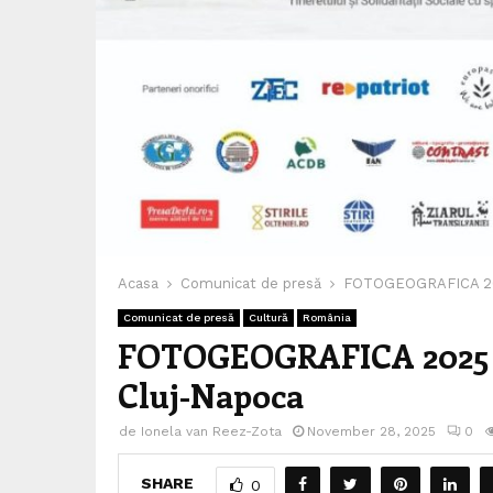
Acasa
Comunicat de presă
FOTOGEOGRAFICA 2025
Comunicat de presă
Cultură
România
FOTOGEOGRAFICA 2025 la
Cluj-Napoca
de
Ionela van Reez-Zota
November 28, 2025
0
SHARE
0