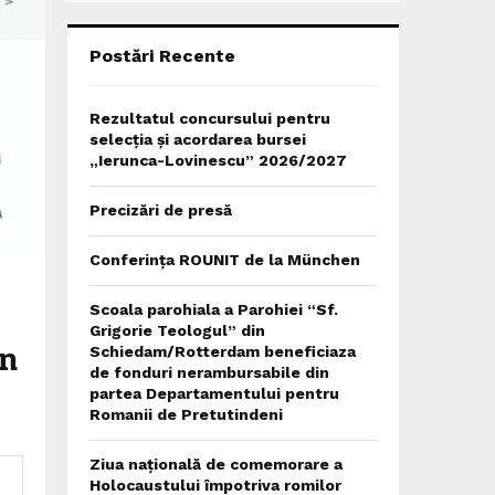
C
H
Postări Recente
Rezultatul concursului pentru
selecția și acordarea bursei
„Ierunca-Lovinescu” 2026/2027
Precizări de presă
Conferința ROUNIT de la München
Scoala parohiala a Parohiei “Sf.
Grigorie Teologul” din
in
Schiedam/Rotterdam beneficiaza
de fonduri nerambursabile din
partea Departamentului pentru
Romanii de Pretutindeni
Ziua națională de comemorare a
Holocaustului împotriva romilor