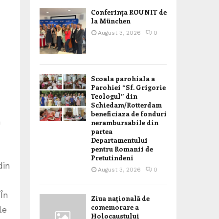
Conferința ROUNIT de
la München
August 3, 2026
0
Scoala parohiala a
Parohiei “Sf. Grigorie
Teologul” din
Schiedam/Rotterdam
beneficiaza de fonduri
n
nerambursabile din
partea
Departamentului
pentru Romanii de
Pretutindeni
din
August 3, 2026
0
 În
Ziua națională de
comemorare a
le
Holocaustului