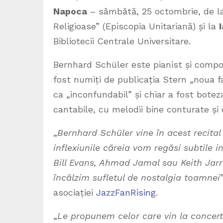
Napoca
– sâmbătă, 25 octombrie, de la 
Religioase” (Episcopia Unitariană) și la
Bibliotecii Centrale Universitare.
Bernhard Schüler este pianist și compoz
fost numiți de publicația Stern „noua f
ca „inconfundabil” și chiar a fost botez
cantabile, cu melodii bine conturate și 
„
Bernhard Schüler vine în acest recital
inflexiunile căreia vom regăsi subtile 
Bill Evans, Ahmad Jamal sau Keith Jarr
încălzim sufletul de nostalgia toamnei
asociației
JazzFanRising
.
„
Le propunem celor care vin la concert