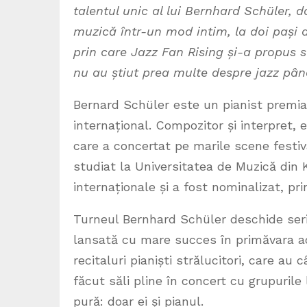
talentul unic al lui
Bernhard Schüler
, d
muzică într-un mod intim, la doi pași 
prin care Jazz Fan Rising și-a propus s
nu au știut prea multe despre jazz pâ
Bernard Schüler este un pianist premiat
internațional. Compozitor și interpret,
care a concertat pe marile scene festiv
studiat la Universitatea de Muzică din 
internaționale și a fost nominalizat, pri
Turneul Bernhard Schüler deschide seri
lansată cu mare succes în primăvara ac
recitaluri pianiști strălucitori, care au
făcut săli pline în concert cu grupurile
pură: doar ei și pianul.