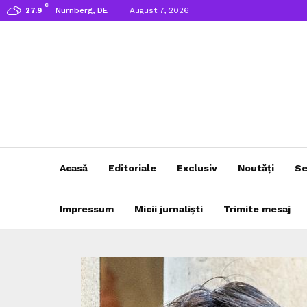
C
Nürnberg, DE
August 7, 2026
27.9
Acasă
Editoriale
Exclusiv
Noutăți
Se
Impressum
Micii jurnaliști
Trimite mesaj