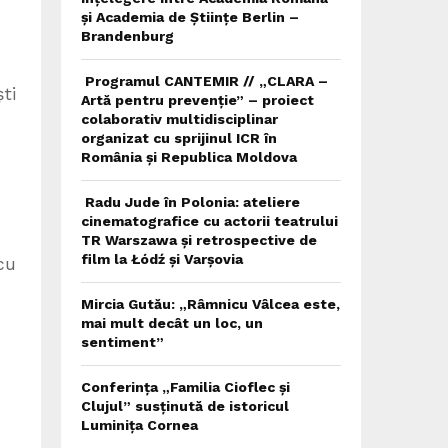
și Academia de Științe Berlin –
Brandenburg
Programul CANTEMIR // „CLARA –
ti
Artă pentru prevenție” – proiect
colaborativ multidisciplinar
organizat cu sprijinul ICR în
România și Republica Moldova
Radu Jude în Polonia: ateliere
cinematografice cu actorii teatrului
TR Warszawa și retrospective de
film la Łódź și Varșovia
cu
Mircia Gutău: „Râmnicu Vâlcea este,
mai mult decât un loc, un
sentiment”
Conferința „Familia Cioflec și
Clujul” susținută de istoricul
Luminița Cornea