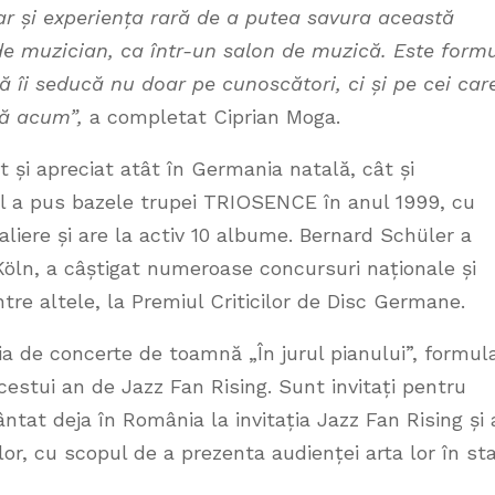
ar și experiența rară de a putea savura această
de muzician, ca într-un salon de muzică. Este form
ă îi seducă nu doar pe cunoscători, ci și pe cei car
nă acum”,
a completat Ciprian Moga.
 și apreciat atât în Germania natală, cât și
 el a pus bazele trupei TRIOSENCE în anul 1999, cu
aliere și are la activ 10 albume. Bernard Schüler a
Köln, a câștigat numeroase concursuri naționale și
ntre altele, la Premiul Criticilor de Disc Germane.
a de concerte de toamnă „În jurul pianului”, formul
estui an de Jazz Fan Rising. Sunt invitați pentru
 cântat deja în România la invitația Jazz Fan Rising și
 lor, cu scopul de a prezenta audienței arta lor în st