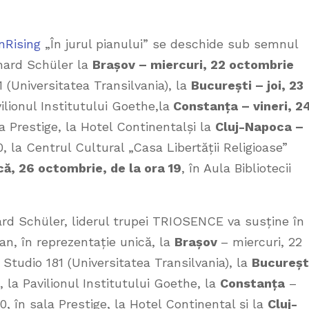
nRising
„În jurul pianului” se deschide sub semnul
nhard Schüler la
Brașov – miercuri, 22 octombrie
1 (Universitatea Transilvania), la
București – joi, 23
vilionul Institutului Goethe,la
Constanța – vineri, 2
la Prestige, la Hotel Continentalși la
Cluj-Napoca –
0, la Centrul Cultural „Casa Libertății Religioase”
că, 26 octombrie, de la ora 19
, în Aula Bibliotecii
rd Schüler, liderul trupei TRIOSENCE va susține în
ian, în reprezentație unică, la
Brașov
– miercuri, 22
 Studio 181 (Universitatea Transilvania), la
Bucureșt
, la Pavilionul Institutului Goethe, la
Constanța
–
0, în sala Prestige, la Hotel Continental și la
Cluj-