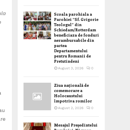
ula
Scoala parohiala a
Parohiei “Sf. Grigorie
e
Teologul” din
Schiedam/Rotterdam
beneficiaza de fonduri
nerambursabile din
partea
Departamentului
pentru Romanii de
Pretutindeni
August 3, 2026
0
Ziua națională de
comemorare a
a
Holocaustului
împotriva romilor
August 2, 2026
0
 au
are
Mesajul Președintelui