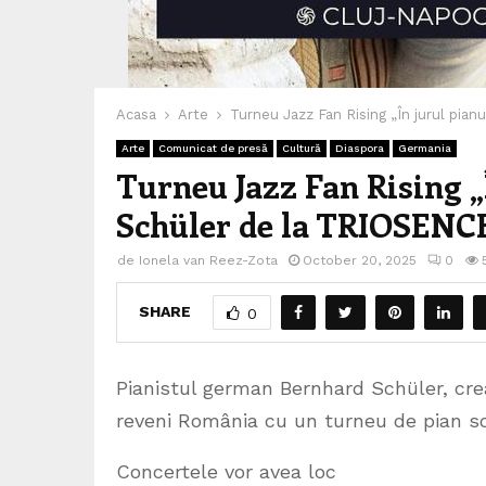
Acasa
Arte
Turneu Jazz Fan Rising „În jurul pian
Arte
Comunicat de presă
Cultură
Diaspora
Germania
Turneu Jazz Fan Rising „
Schüler de la TRIOSENCE 
de
Ionela van Reez-Zota
October 20, 2025
0
SHARE
0
Pianistul german Bernhard Schüler, crea
reveni România cu un turneu de pian sol
Concertele vor avea loc