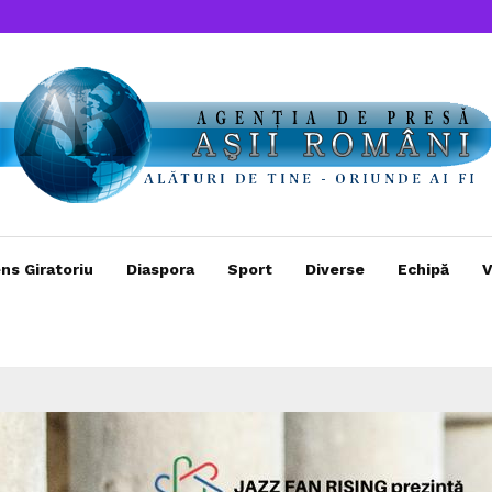
ns Giratoriu
Diaspora
Sport
Diverse
Echipă
V