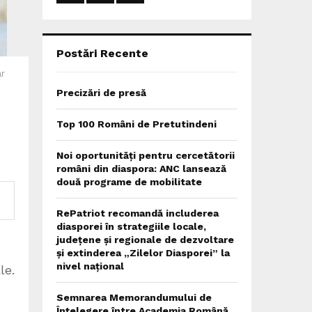
:
C
H
Postări Recente
ar
Precizări de presă
Top 100 Români de Pretutindeni
Noi oportunități pentru cercetătorii
români din diaspora: ANC lansează
două programe de mobilitate
RePatriot recomandă includerea
diasporei în strategiile locale,
județene și regionale de dezvoltare
și extinderea „Zilelor Diasporei” la
nivel național
le.
Semnarea Memorandumului de
Înțelegere între Academia Română