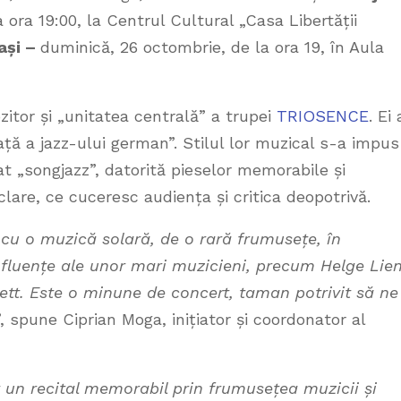
ora 19:00, la Centrul Cultural „Casa Libertății
Iași –
duminică, 26 octombrie, de la ora 19, în Aula
itor și „unitatea centrală” a trupei
TRIOSENCE
. Ei
ață a jazz-ului german”. Stilul lor muzical s-a impus
at „songjazz”, datorită pieselor memorabile și
clare, ce cuceresc audiența și critica deopotrivă.
 cu o muzică solară, de o rară frumusețe, în
influențe ale unor mari muzicieni, precum Helge Lien
ett. Este o minune de concert, taman potrivit să ne
”, spune Ciprian Moga, inițiator și coordonator al
 un recital memorabil prin frumusețea muzicii și