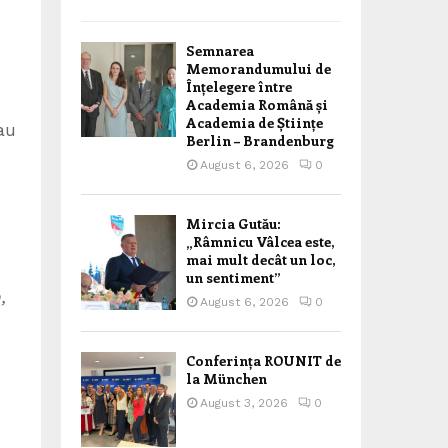
Semnarea
Memorandumului de
Înțelegere între
Academia Română și
Academia de Științe
 au
Berlin – Brandenburg
August 6, 2026
0
Mircia Gutău:
„Râmnicu Vâlcea este,
mai mult decât un loc,
un sentiment”
,
August 6, 2026
0
Conferința ROUNIT de
la München
August 3, 2026
0