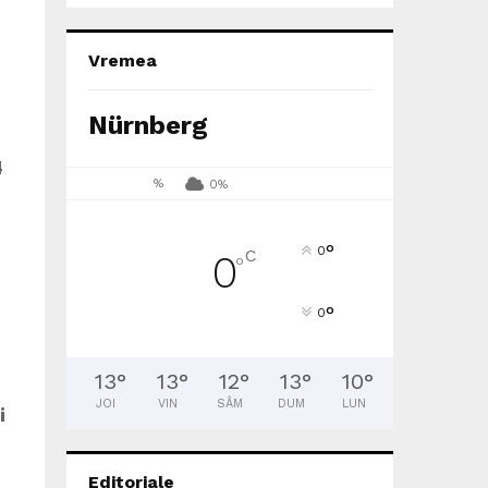
Vremea
Nürnberg
4
%
0%
°
0
C
0
°
°
0
13
°
13
°
12
°
13
°
10
°
JOI
VIN
SÂM
DUM
LUN
i
Editoriale