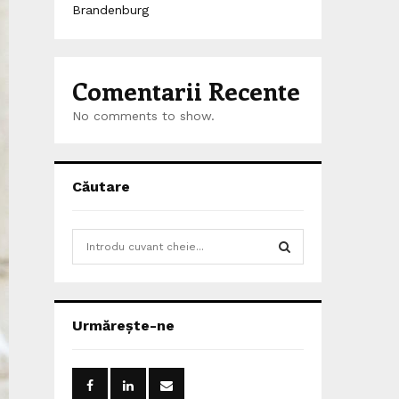
Brandenburg
Comentarii Recente
No comments to show.
Căutare
S
e
a
S
r
c
E
Urmărește-ne
h
f
A
o
r
R