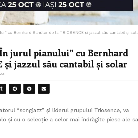
ului” cu Bernhard Schüler de la TRIOSENCE și jazzul său cantabil și sol
În jurul pianului” cu Bernhard
și jazzul său cantabil și solar
550
torul “songjazz” și liderul grupului Triosence, va
o și cu o selecție a celor mai îndrăgite piese ale sa