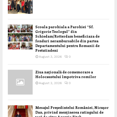
Scoala parohiala a Parohiei “Sf.
Grigorie Teologul” din
Schiedam/Rotterdam beneficiaza de
fonduri nerambursabile din partea
Departamentului pentru Romanii de
Pretutindeni
August 3, 2026
0
Ziua națională de comemorare a
Holocaustului împotriva romilor
August 2, 2026
0
Mesajul Președintelui României, Nicușor
Dan, privind menținerea ratingului de
țară de către Agenția Fitch,