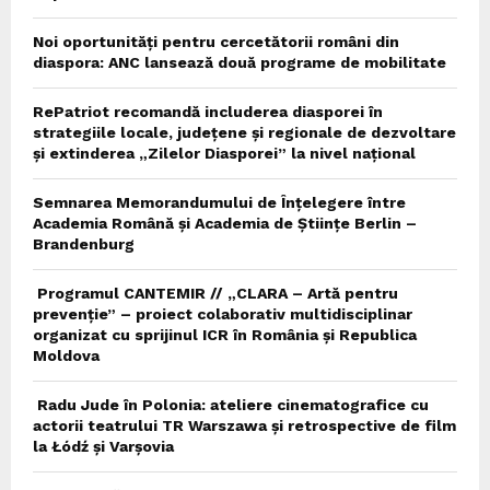
Noi oportunități pentru cercetătorii români din
diaspora: ANC lansează două programe de mobilitate
RePatriot recomandă includerea diasporei în
strategiile locale, județene și regionale de dezvoltare
și extinderea „Zilelor Diasporei” la nivel național
Semnarea Memorandumului de Înțelegere între
Academia Română și Academia de Științe Berlin –
Brandenburg
Programul CANTEMIR // „CLARA – Artă pentru
prevenție” – proiect colaborativ multidisciplinar
organizat cu sprijinul ICR în România și Republica
Moldova
Radu Jude în Polonia: ateliere cinematografice cu
actorii teatrului TR Warszawa și retrospective de film
la Łódź și Varșovia