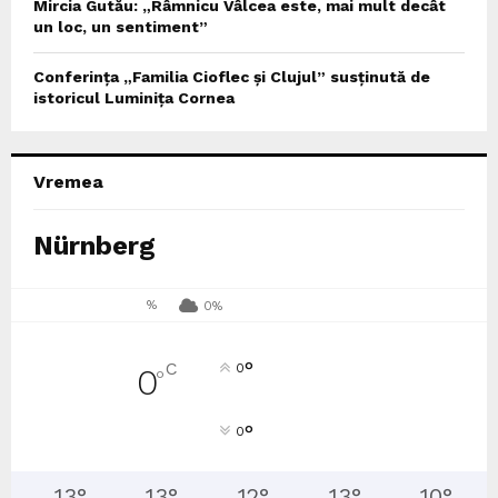
Mircia Gutău: „Râmnicu Vâlcea este, mai mult decât
un loc, un sentiment”
Conferința „Familia Cioflec și Clujul” susținută de
istoricul Luminița Cornea
Vremea
Nürnberg
%
0%
°
C
0
0
°
°
0
13
°
13
°
12
°
13
°
10
°