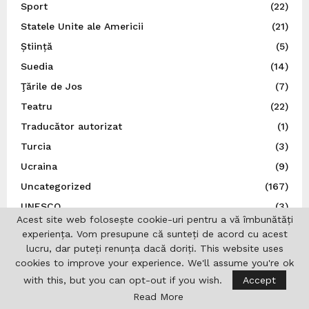
Sport
(22)
Statele Unite ale Americii
(21)
Știință
(5)
Suedia
(14)
Ţările de Jos
(7)
Teatru
(22)
Traducător autorizat
(1)
Turcia
(3)
Ucraina
(9)
Uncategorized
(167)
UNESCO
(3)
Acest site web folosește cookie-uri pentru a vă îmbunătăți
Ungaria
(10)
experiența. Vom presupune că sunteți de acord cu acest
Uniunea Europeană
(16)
lucru, dar puteți renunța dacă doriți. This website uses
cookies to improve your experience. We'll assume you're ok
Uniunea Ziariștilor Profesioniști din România
(37)
with this, but you can opt-out if you wish.
Accept
Read More