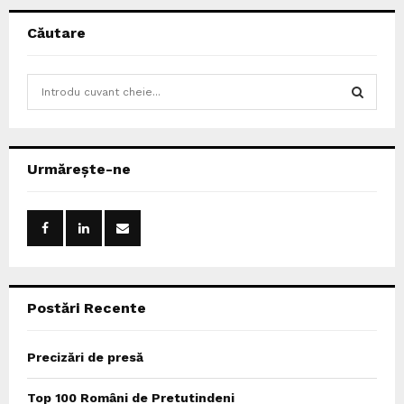
Căutare
S
e
a
S
r
c
E
Urmărește-ne
h
f
A
o
r
R
:
C
Postări Recente
H
Precizări de presă
Top 100 Români de Pretutindeni