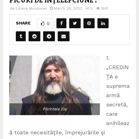
de
Liliana Moldovan
March 28, 2022
0
1661
SHARE
0
1.
„CREDIN
ŢA e
suprema
armă
secretă,
Părintele Ilie
care
anihileaz
ă toate necesităţile, împrejurările şi