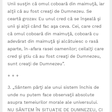
Unii susţin că omul coboară din maimuţă, iar
alţii că au fost creaţi de Dumnezeu. Se
ceartă grozav. Eu unul cred că se înşeală şi
unii şi alţii când fac aşa ceva. Cei, care cred
că omul coboară din maimuţă, coboară cu
adevărat din maimuţă şi alcătuiesc o rasă
aparte, în-afara rasei oamenilor; ceilalţi care
cred şi ştiu că au fost creaţi de Dumnezeu,
sunt creaţi de Dumnezeu”.
+ + +
3. „Sântem părţi ale unui sistem închis de
unde nu putem face observaţii absolute
asupra temeiurilor morale ale universului.
NU SÂNTEM ÎN SITUAŢIE DE DUMNEZEU, CI