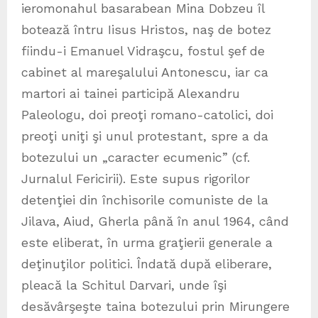
ieromonahul basarabean Mina Dobzeu îl
botează întru Iisus Hristos, naş de botez
fiindu-i Emanuel Vidraşcu, fostul şef de
cabinet al mareşalului Antonescu, iar ca
martori ai tainei participă Alexandru
Paleologu, doi preoţi romano-catolici, doi
preoţi uniţi şi unul protestant, spre a da
botezului un „caracter ecumenic” (cf.
Jurnalul Fericirii). Este supus rigorilor
detenţiei din închisorile comuniste de la
Jilava, Aiud, Gherla până în anul 1964, când
este eliberat, în urma graţierii generale a
deţinuţilor politici. Îndată după eliberare,
pleacă la Schitul Darvari, unde îşi
desăvârşeşte taina botezului prin Mirungere