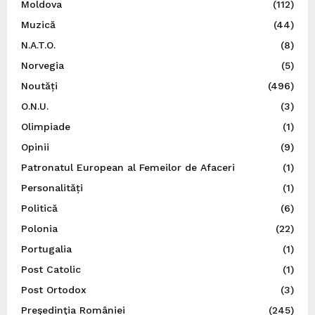
Moldova
(112)
Muzică
(44)
N.A.T.O.
(8)
Norvegia
(5)
Noutăți
(496)
O.N.U.
(3)
Olimpiade
(1)
Opinii
(9)
Patronatul European al Femeilor de Afaceri
(1)
Personalități
(1)
Politică
(6)
Polonia
(22)
Portugalia
(1)
Post Catolic
(1)
Post Ortodox
(3)
Preşedinţia României
(245)