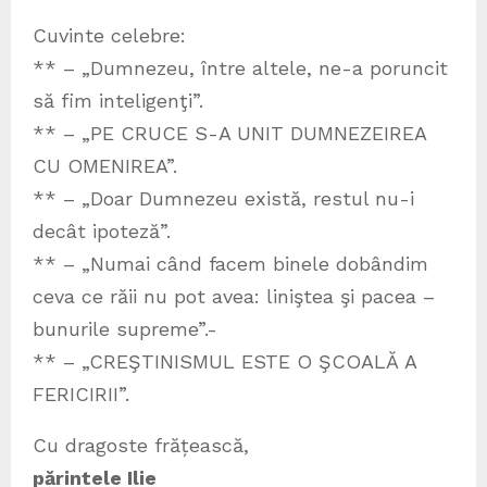
Cuvinte celebre:
** – „Dumnezeu, între altele, ne-a poruncit
să fim inteligenţi”.
** – „PE CRUCE S-A UNIT DUMNEZEIREA
CU OMENIREA”.
** – „Doar Dumnezeu există, restul nu-i
decât ipoteză”.
** – „Numai când facem binele dobândim
ceva ce răii nu pot avea: liniştea şi pacea –
bunurile supreme”.-
** – „CREŞTINISMUL ESTE O ŞCOALĂ A
FERICIRII”.
Cu dragoste frățească,
părintele Ilie