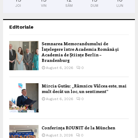
JOI
VIN
SÂM
DUM
LUN
Editoriale
Semnarea Memorandumului de
Înțelegere între Academia Română și
Academia de Științe Berlin –
Brandenburg
August 6, 2026
0
Mircia Gutău: „Râmnicu Vâlcea este, mai
mult decât un loc, un sentiment”
August 6, 2026
0
Conferința ROUNIT de la München
August 3, 2026
0