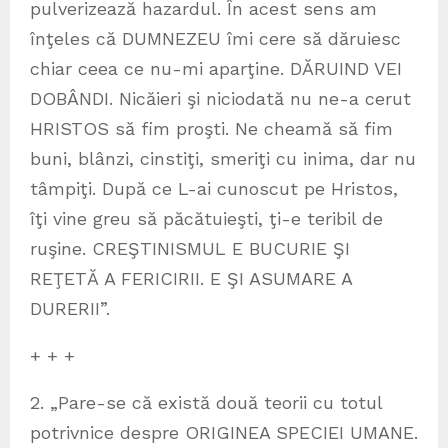
pulverizează hazardul. În acest sens am
înţeles că DUMNEZEU îmi cere să dăruiesc
chiar ceea ce nu-mi aparţine. DĂRUIND VEI
DOBÂNDI. Nicăieri şi niciodată nu ne-a cerut
HRISTOS să fim proşti. Ne cheamă să fim
buni, blânzi, cinstiţi, smeriţi cu inima, dar nu
tâmpiţi. După ce L-ai cunoscut pe Hristos,
îţi vine greu să păcătuieşti, ţi-e teribil de
ruşine. CREŞTINISMUL E BUCURIE ŞI
REŢETĂ A FERICIRII. E ŞI ASUMARE A
DURERII”.
+ + +
2. „Pare-se că există două teorii cu totul
potrivnice despre ORIGINEA SPECIEI UMANE.