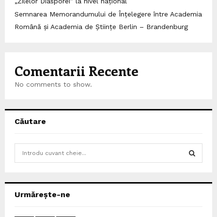
„Zilelor Diasporei” la nivel național
Semnarea Memorandumului de Înțelegere între Academia
Română și Academia de Științe Berlin – Brandenburg
Comentarii Recente
No comments to show.
Căutare
S
e
a
S
r
c
E
Urmărește-ne
h
f
A