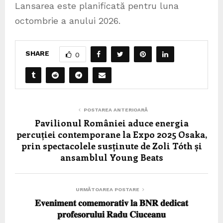
Lansarea este planificată pentru luna
octombrie a anului 2026.
SHARE
0
POSTAREA ANTERIOARĂ
Pavilionul României aduce energia
percuției contemporane la Expo 2025 Osaka,
prin spectacolele susținute de Zoli Tóth și
ansamblul Young Beats
URMĂTOAREA POSTARE
𝐄𝐯𝐞𝐧𝐢𝐦𝐞𝐧𝐭 𝐜𝐨𝐦𝐞𝐦𝐨𝐫𝐚𝐭𝐢𝐯 𝐥𝐚 𝐁𝐍𝐑 𝐝𝐞𝐝𝐢𝐜𝐚𝐭
𝐩𝐫𝐨𝐟𝐞𝐬𝐨𝐫𝐮𝐥𝐮𝐢 𝐑𝐚𝐝𝐮 𝐂𝐢𝐮𝐜𝐞𝐚𝐧𝐮