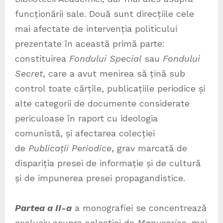
funcționării sale. Două sunt direcțiile cele
mai afectate de intervenția politicului
prezentate în această primă parte:
constituirea
Fondului Special
sau
Fondului
Secret
, care a avut menirea să țină sub
control toate cărțile, publicațiile periodice și
alte categorii de documente considerate
periculoase în raport cu ideologia
comunistă, și afectarea colecției
de
Publicații Periodice
, grav marcată de
dispariția presei de informație și de cultură
și de impunerea presei propagandistice.
Partea a II-a
a monografiei se concentrează
exclusiv asupra colecției de
Manuscrise
, mai