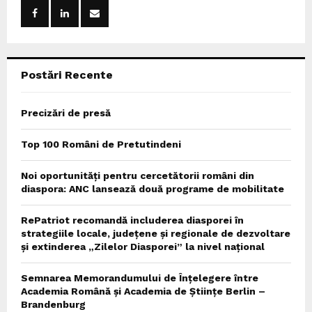
o
r
R
:
C
Postări Recente
H
Precizări de presă
Top 100 Români de Pretutindeni
Noi oportunități pentru cercetătorii români din
diaspora: ANC lansează două programe de mobilitate
RePatriot recomandă includerea diasporei în
strategiile locale, județene și regionale de dezvoltare
și extinderea „Zilelor Diasporei” la nivel național
Semnarea Memorandumului de Înțelegere între
Academia Română și Academia de Științe Berlin –
Brandenburg