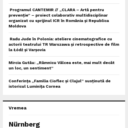
Programul CANTEMIR // „CLARA – Artă pentru
prevenție” – proiect colaborativ multidisciplinar
organizat cu sprijinul ICR în România și Republica
Moldova
Radu Jude în Polonia: ateliere cinematografice cu
actorii teatrului TR Warszawa și retrospective de film
la Łódź și Varșovia
Mircia Gutău: „Râmnicu Vâlcea este, mai mult decât
un loc, un sentiment”
Conferința „Familia Cioflec și Clujul” susținută de
istoricul Luminița Cornea
Vremea
Nürnberg