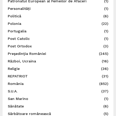
Patronatul European al Femeilor de Afaceri
(1)
Personalități
(1)
Politică
(6)
Polonia
(22)
Portugalia
(1)
Post Catolic
(1)
Post Ortodox
(3)
Preşedinţia României
(245)
Război, Ucraina
(16)
Religie
(36)
REPATRIOT
(31)
România
(852)
S.U.A.
(37)
San Marino
(1)
Sănătate
(6)
Sărbătoare românească
(5)