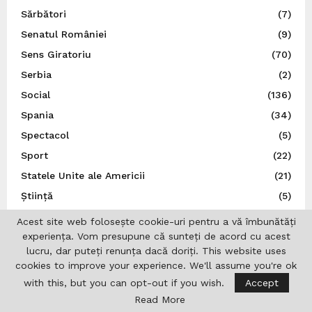
Sărbători
(7)
Senatul României
(9)
Sens Giratoriu
(70)
Serbia
(2)
Social
(136)
Spania
(34)
Spectacol
(5)
Sport
(22)
Statele Unite ale Americii
(21)
Știință
(5)
Suedia
(14)
Acest site web folosește cookie-uri pentru a vă îmbunătăți
Ţările de Jos
(7)
experiența. Vom presupune că sunteți de acord cu acest
lucru, dar puteți renunța dacă doriți. This website uses
Teatru
(22)
cookies to improve your experience. We'll assume you're ok
Traducător autorizat
(1)
with this, but you can opt-out if you wish.
Accept
Turcia
(3)
Read More