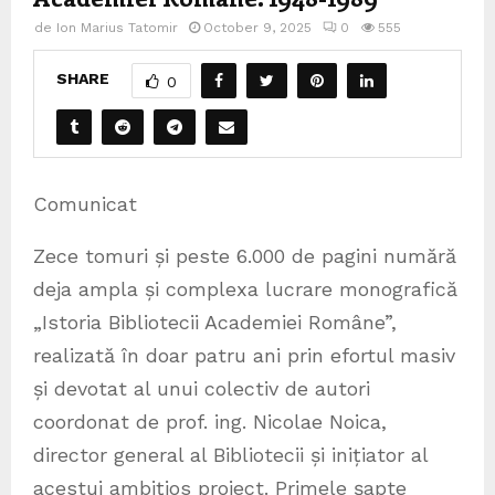
de
Ion Marius Tatomir
October 9, 2025
0
555
SHARE
0
Comunicat
Zece tomuri și peste 6.000 de pagini numără
deja ampla și complexa lucrare monografică
„Istoria Bibliotecii Academiei Române”,
realizată în doar patru ani prin efortul masiv
și devotat al unui colectiv de autori
coordonat de prof. ing. Nicolae Noica,
director general al Bibliotecii și inițiator al
acestui ambițios proiect. Primele șapte