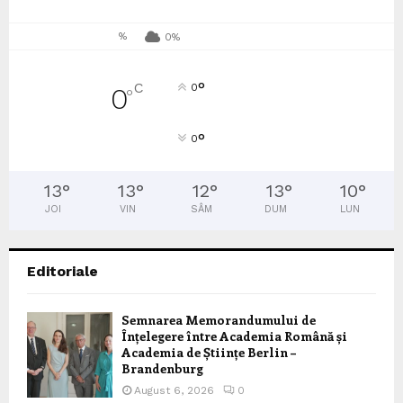
%
0%
°
C
0
0
°
°
0
13
°
13
°
12
°
13
°
10
°
JOI
VIN
SÂM
DUM
LUN
Editoriale
Semnarea Memorandumului de
Înțelegere între Academia Română și
Academia de Științe Berlin –
Brandenburg
August 6, 2026
0