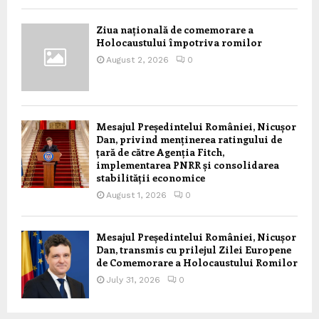
Ziua națională de comemorare a
Holocaustului împotriva romilor
August 2, 2026
0
Mesajul Președintelui României, Nicușor
Dan, privind menținerea ratingului de
țară de către Agenția Fitch,
implementarea PNRR și consolidarea
stabilității economice
August 1, 2026
0
Mesajul Președintelui României, Nicușor
Dan, transmis cu prilejul Zilei Europene
de Comemorare a Holocaustului Romilor
July 31, 2026
0