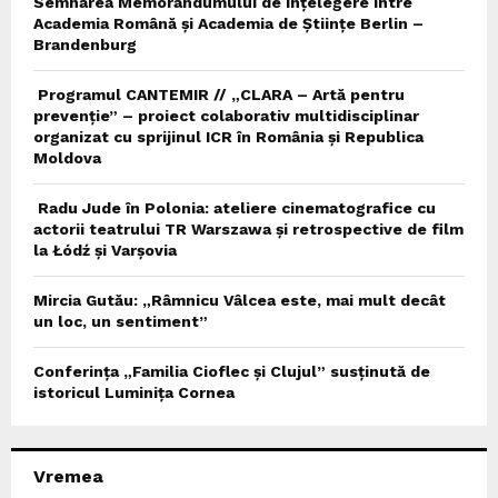
Semnarea Memorandumului de Înțelegere între
Academia Română și Academia de Științe Berlin –
Brandenburg
Programul CANTEMIR // „CLARA – Artă pentru
prevenție” – proiect colaborativ multidisciplinar
organizat cu sprijinul ICR în România și Republica
Moldova
Radu Jude în Polonia: ateliere cinematografice cu
actorii teatrului TR Warszawa și retrospective de film
la Łódź și Varșovia
Mircia Gutău: „Râmnicu Vâlcea este, mai mult decât
un loc, un sentiment”
Conferința „Familia Cioflec și Clujul” susținută de
istoricul Luminița Cornea
Vremea