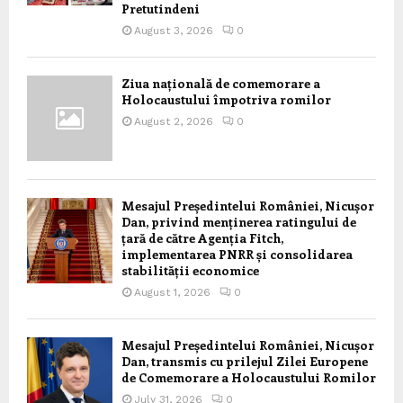
Pretutindeni
August 3, 2026
0
Ziua națională de comemorare a
Holocaustului împotriva romilor
August 2, 2026
0
Mesajul Președintelui României, Nicușor
Dan, privind menținerea ratingului de
țară de către Agenția Fitch,
implementarea PNRR și consolidarea
stabilității economice
August 1, 2026
0
Mesajul Președintelui României, Nicușor
Dan, transmis cu prilejul Zilei Europene
de Comemorare a Holocaustului Romilor
July 31, 2026
0