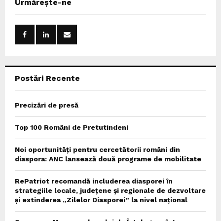
Urmărește-ne
h
f
A
o
r
R
:
C
Postări Recente
H
Precizări de presă
Top 100 Români de Pretutindeni
Noi oportunități pentru cercetătorii români din
diaspora: ANC lansează două programe de mobilitate
RePatriot recomandă includerea diasporei în
strategiile locale, județene și regionale de dezvoltare
și extinderea „Zilelor Diasporei” la nivel național