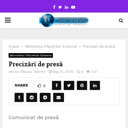
Facebook
Twitter
Linkedin
Youtube
PRIMARY
MENU
Acasa
Ministerul Afacerilor Externe
Precizări de presă
Ministerul Afacerilor Externe
Precizări de presă
de
Ion Marius Tatomir
May 17, 2025
0
720
SHARE
0
Comunicat de presă