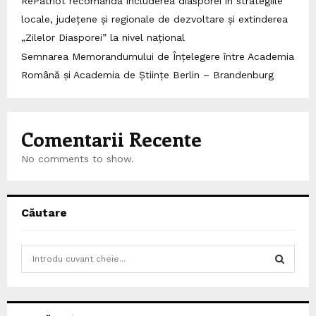
RePatriot recomandă includerea diasporei în strategiile
locale, județene și regionale de dezvoltare și extinderea
„Zilelor Diasporei” la nivel național
Semnarea Memorandumului de Înțelegere între Academia
Română și Academia de Științe Berlin – Brandenburg
Comentarii Recente
No comments to show.
Căutare
S
e
a
S
r
c
E