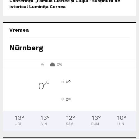
Conferința „Familia Cioflec și Clujul” susținută de
istoricul Luminița Cornea
Vremea
Nürnberg
%
0%
°
C
0
0
°
°
0
13
°
13
°
12
°
13
°
10
°
JOI
VIN
SÂM
DUM
LUN