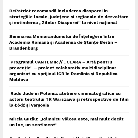
RePatriot recomandă includerea diasporei în
strategiile locale, județene și regionale de dezvoltare
și extinderea „Zilelor Diasporei” la nivel național
Semnarea Memorandumului de Înțelegere între
Academia Română și Academia de Științe Berlin –
Brandenburg
Programul CANTEMIR // „CLARA – Artă pentru
prevenție” – proiect colaborativ multidisciplinar
organizat cu sprijinul ICR în România și Republica
Moldova
Radu Jude în Polonia: ateliere cinematografice cu
actorii teatrului TR Warszawa și retrospective de film
la Łódź și Varșovia
Mircia Gutău: „Râmnicu Vâlcea este, mai mult decât
un loc, un sentiment”