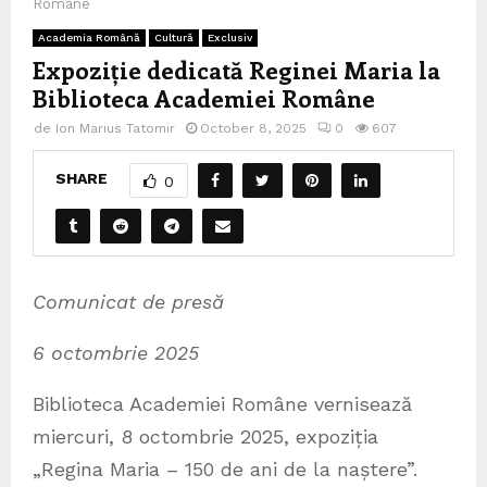
Române
Academia Română
Cultură
Exclusiv
Expoziție dedicată Reginei Maria la
Biblioteca Academiei Române
de
Ion Marius Tatomir
October 8, 2025
0
607
SHARE
0
Comunicat de presă
6 octombrie
2025
Biblioteca Academiei Române vernisează
miercuri, 8 octombrie 2025, expoziția
„Regina Maria – 150 de ani de la naștere”.