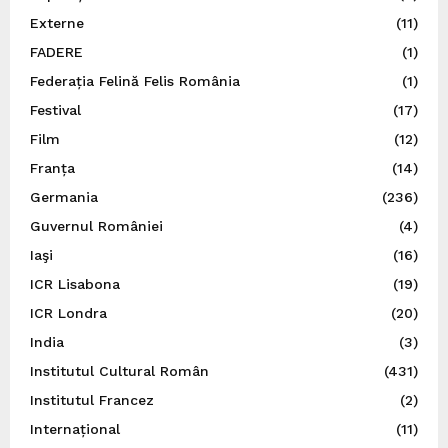
Externe
(11)
FADERE
(1)
Federația Felină Felis România
(1)
Festival
(17)
Film
(12)
Franța
(14)
Germania
(236)
Guvernul României
(4)
Iaşi
(16)
ICR Lisabona
(19)
ICR Londra
(20)
India
(3)
Institutul Cultural Român
(431)
Institutul Francez
(2)
Internațional
(11)