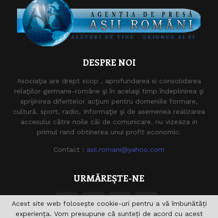
DESPRE NOI
Asociaţia are drept scop , aprofundarea si consolidarea
relaţiilor germane-române şi în acelaşi timp îndeplinirea şi
sprijinirea diferitelor acţiuni pentru domeniile formare,
cultură, sport, radio, Informaţie şi de asemenea realizarea
accesului către noile căi de comunicare. nu vizeaza in
primul rand obtinerea unui profit economic.
Contact :
asii.romani@yahoo.com
URMĂREȘTE-NE
Acest site web folosește cookie-uri pentru a vă îmbunătăți
experiența. Vom presupune că sunteți de acord cu acest