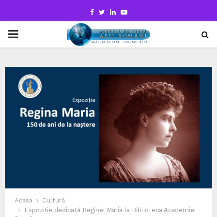
Facebook
Twitter
Linkedin
Youtube
PRIMARY
MENU
Acasa
Cultură
Expoziție dedicată Reginei Maria la Biblioteca Academiei