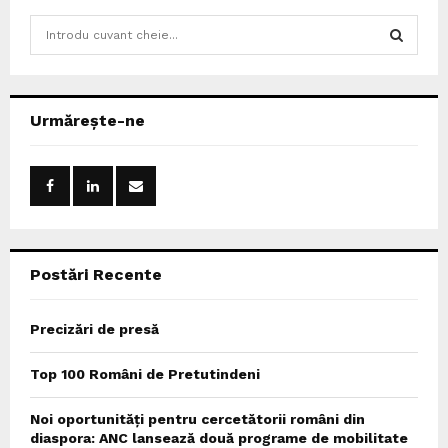
S
e
a
S
r
c
E
Urmărește-ne
h
f
A
o
r
R
:
C
Postări Recente
H
Precizări de presă
Top 100 Români de Pretutindeni
Noi oportunități pentru cercetătorii români din
diaspora: ANC lansează două programe de mobilitate