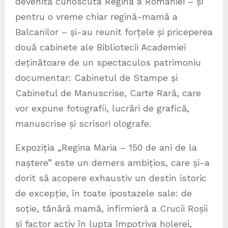
devenită cunoscuta Regină a României – și
pentru o vreme chiar regină-mamă a
Balcanilor – și-au reunit forțele și priceperea
două cabinete ale Bibliotecii Academiei
deținătoare de un spectaculos patrimoniu
documentar: Cabinetul de Stampe și
Cabinetul de Manuscrise, Carte Rară, care
vor expune fotografii, lucrări de grafică,
manuscrise și scrisori olografe.
Expoziția „Regina Maria – 150 de ani de la
naștere” este un demers ambițios, care și-a
dorit să acopere exhaustiv un destin istoric
de excepție, în toate ipostazele sale: de
soție, tânără mamă, infirmieră a Crucii Roșii
și factor activ în lupta împotriva holerei,