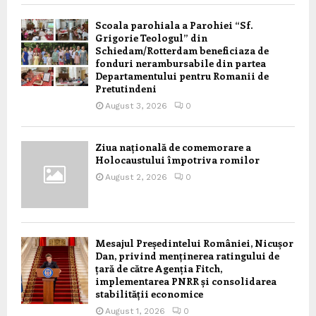
Scoala parohiala a Parohiei “Sf.
Grigorie Teologul” din
Schiedam/Rotterdam beneficiaza de
fonduri nerambursabile din partea
Departamentului pentru Romanii de
Pretutindeni
August 3, 2026
0
Ziua națională de comemorare a
Holocaustului împotriva romilor
August 2, 2026
0
Mesajul Președintelui României, Nicușor
Dan, privind menținerea ratingului de
țară de către Agenția Fitch,
implementarea PNRR și consolidarea
stabilității economice
August 1, 2026
0