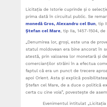
Licitația de Istorie cuprinde și o sele
prima dată în circuitul public. Se rem
monedă Gros, Alexandru cel Bun
, tip 
Ștefan cel Mare
, tip IIa, 1457-1504, d
„Denumirea lor, groși, este una de pro
statul moldovean era bine ancorat în s
atestă, prin valoarea lor monetară și de
comercianților străini în a efectua com
faptul că era un punct de trecere aproa
apoi Orient. Asta și explică posibilitat
Ștefan cel Mare, de a duce o politică 
certa cu cine voia”, povestește de aseme
Evenimentul intitulat „Licitația de 