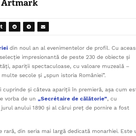
la Artmark
riei
din noul an al evenimentelor de profil. Cu aceas
selecție impresionantă de peste 230 de obiecte și
ăți, apariții spectaculoase, cu valoare muzeală –
 multe secole și „spun istoria României”.
iei cuprinde și câteva apariții în premieră, așa cum es
te vorba de un
„Secrétaire de călătorie”
, cu
rul anului 1890 și al cărui preț de pornire a fost
e rară, din seria mai largă dedicată monarhiei. Este 