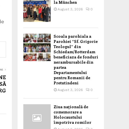
la München
.
August 3, 2026
0
de
Scoala parohiala a
Parohiei “Sf. Grigorie
Teologul” din
Schiedam/Rotterdam
beneficiaza de fonduri
nerambursabile din
partea
RE
Departamentului
NE
pentru Romanii de
Pretutindeni
SĂ
RG
August 3, 2026
0
Ziua națională de
comemorare a
Holocaustului
împotriva romilor