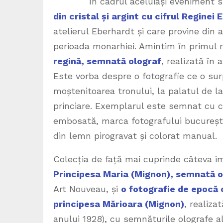
În cadrul aceluiași eveniment sunt p
din cristal și argint cu cifrul Reginei
atelierul Eberhardt și care provine din an
perioada monarhiei. Amintim în primul
regină, semnată olograf
, realizată în 
Este vorba despre o fotografie ce o sur
moștenitoarea tronului, la palatul de la
princiare. Exemplarul este semnat cu ce
embosată, marca fotografului bucureșt
din lemn pirogravat și colorat manual.
Colecția de față mai cuprinde câteva im
Principesa Maria (Mignon), semnată ol
Art Nouveau, și
o fotografie de epocă c
principesa Mărioara (Mignon)
, realiza
anului 1928), cu semnăturile olografe a