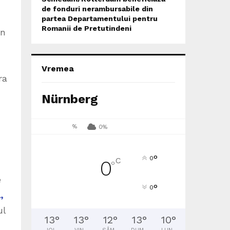
de fonduri nerambursabile din
partea Departamentului pentru
Romanii de Pretutindeni
in
Vremea
ra
Nürnberg
%
0%
°
0
C
0
°
e
°
0
,
ul
13
°
13
°
12
°
13
°
10
°