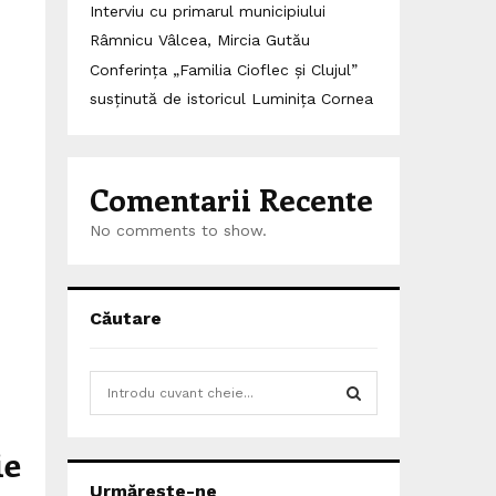
Interviu cu primarul municipiului
Râmnicu Vâlcea, Mircia Gutău
Conferința „Familia Cioflec și Clujul”
susținută de istoricul Luminița Cornea
Comentarii Recente
No comments to show.
Căutare
S
e
a
S
ie
r
c
E
Urmărește-ne