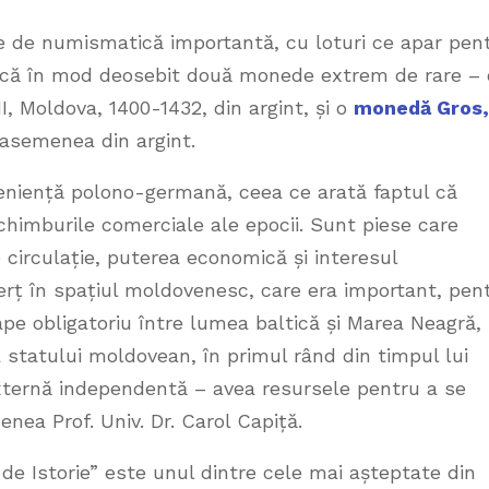
cție de numismatică importantă, cu loturi ce apar pen
arcă în mod deosebit două monede extrem de rare – 
III, Moldova, 1400-1432, din argint, și o
monedă Gros,
e asemenea din argint.
veniență polono-germană, ceea ce arată faptul că
chimburile comerciale ale epocii. Sunt piese care
 circulație, puterea economică și interesul
erț în spațiul moldovenesc, care era important, pen
pe obligatoriu între lumea baltică și Marea Neagră,
ea statului moldovean, în primul rând din timpul lui
externă independentă – avea resursele pentru a se
nea Prof. Univ. Dr. Carol Capiță.
Istorie” este unul dintre cele mai așteptate din