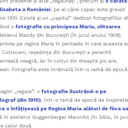
rezente și alte „regalități”, precum și
o carafă
 Elisabeta a României
, pe al cărei capac este gravat
ii 1910. Există și un „capitol” dedicat fotografiilor d
 rând o
fotografie cu principesa Maria, viitoarea
atelierul Mandy din București (în jurul anului 1909).
prinde pe regina Maria în perioada în care aceasta e
 Cotroceni, reședința din București a perechii
rneală neagră, iar în colțul din dreapta jos are,
ean. Fotografia este înrămată într-o ramă de epocă
agini „regale”: o
fotografie ilustrând-o pe
ograf (din 1910)
, într-o ramă de epocă de inspirați
e o înfățișează pe Regina Maria alături de fiica sa
tă în atelierul Guggenberger Marovits (în Sibiu, în jur
le celor două.