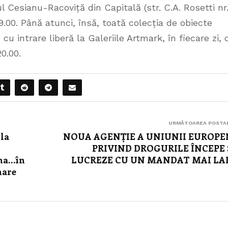
 Cesianu-Racoviță din Capitală (str. C.A. Rosetti nr
9.00. Până atunci, însă, toată colecția de obiecte
e cu intrare liberă la Galeriile Artmark, în fiecare zi, 
0.00.
URMĂTOAREA POSTA
 la
NOUA AGENȚIE A UNIUNII EUROPE
PRIVIND DROGURILE ÎNCEPE 
ena…în
LUCREZE CU UN MANDAT MAI LA
mare