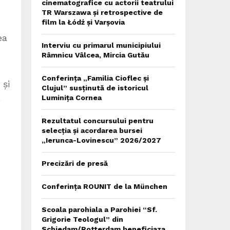
cinematografice cu actorii teatrului
TR Warszawa și retrospective de
film la Łódź și Varșovia
ea
Interviu cu primarul municipiului
Râmnicu Vâlcea, Mircia Gutău
Conferința „Familia Cioflec și
 și
Clujul” susținută de istoricul
Luminița Cornea
e
Rezultatul concursului pentru
selecția și acordarea bursei
„Ierunca-Lovinescu” 2026/2027
Precizări de presă
Conferința ROUNIT de la München
Scoala parohiala a Parohiei “Sf.
Grigorie Teologul” din
Schiedam/Rotterdam beneficiaza