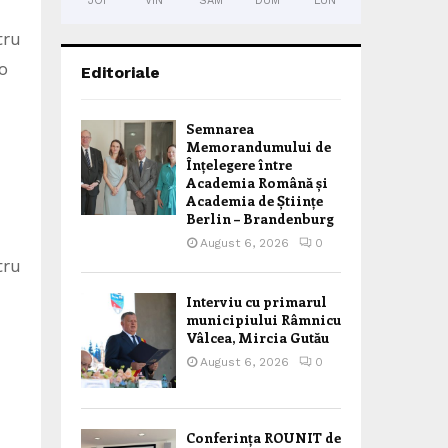
JOI
VIN
SÂM
DUM
LUN
tru
o
Editoriale
Semnarea
Memorandumului de
Înțelegere între
Academia Română și
Academia de Științe
Berlin – Brandenburg
August 6, 2026
0
tru
Interviu cu primarul
municipiului Râmnicu
Vâlcea, Mircia Gutău
August 6, 2026
0
Conferința ROUNIT de