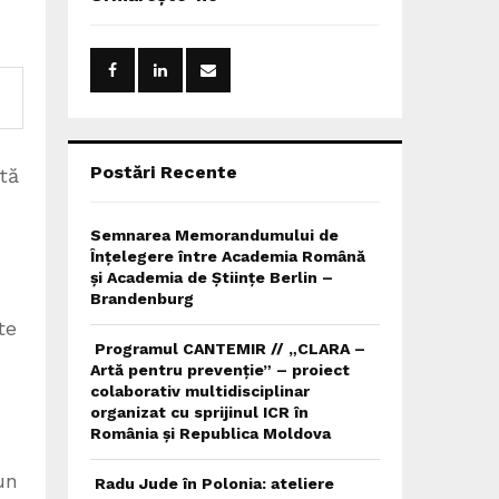
h
f
A
o
r
R
:
C
H
Postări Recente
tă
Semnarea Memorandumului de
Înțelegere între Academia Română
și Academia de Științe Berlin –
Brandenburg
te
Programul CANTEMIR // „CLARA –
Artă pentru prevenție” – proiect
colaborativ multidisciplinar
organizat cu sprijinul ICR în
România și Republica Moldova
un
Radu Jude în Polonia: ateliere