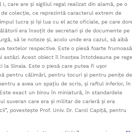
I, care are și sigiliul regal realizat din alamă, pe o
 de colecție, ce reprezintă caracterul extrem de
timpul lucra și își lua cu el acte oficiale, pe care dor
călătorii era însoțit de secretari și de documente pe
rgă, să le noteze și, acolo unde era cazul, să aibă
ativa textelor respective. Este o piesă foarte frumoasă
și astăzi. Acest obiect îl însoțea întotdeauna pe reg
 la Sinaia. Este o piesă care putea fi ușor
ă pentru călimări, pentru tocuri și pentru penițe de
ntru a avea un spațiu de scris, și raftul inferior, în
 Este exact un birou în miniatură, în standardele
nui suveran care era și militar de carieră și era
ii”, povestește Prof. Univ. Dr. Carol Capiță, pentru