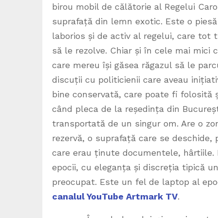
birou mobil de călătorie al Regelui Carol 
suprafață din lemn exotic. Este o piesă
laborios și de activ al regelui, care tot 
să le rezolve. Chiar și în cele mai mici 
care mereu își găsea răgazul să le parcu
discuții cu politicienii care aveau iniți
bine conservată, care poate fi folosită 
când pleca de la reședința din București
transportată de un singur om. Are o zon
rezervă, o suprafață care se deschide, pe
care erau ținute documentele, hârtiile.
epocii, cu eleganța și discreția tipică u
preocupat. Este un fel de laptop al epoc
canalul YouTube Artmark TV
.