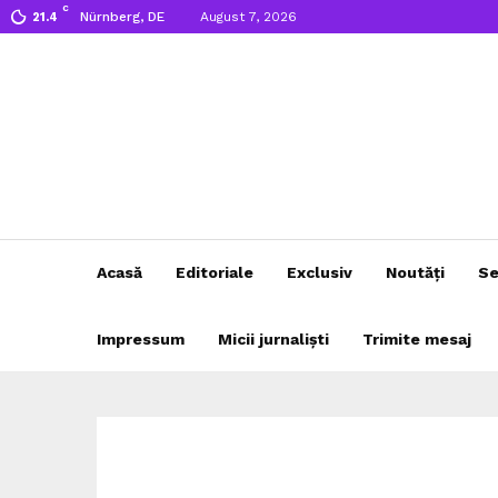
C
Nürnberg, DE
August 7, 2026
21.4
Acasă
Editoriale
Exclusiv
Noutăți
Se
Impressum
Micii jurnaliști
Trimite mesaj