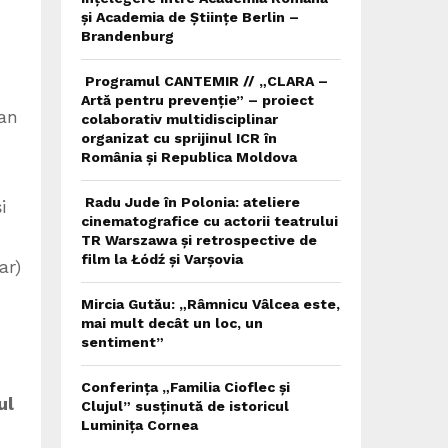
și Academia de Științe Berlin –
Brandenburg
Programul CANTEMIR // „CLARA –
Artă pentru prevenție” – proiect
van
colaborativ multidisciplinar
organizat cu sprijinul ICR în
România și Republica Moldova
Radu Jude în Polonia: ateliere
i
cinematografice cu actorii teatrului
TR Warszawa și retrospective de
film la Łódź și Varșovia
ar)
Mircia Gutău: „Râmnicu Vâlcea este,
mai mult decât un loc, un
sentiment”
Conferința „Familia Cioflec și
ul
Clujul” susținută de istoricul
Luminița Cornea