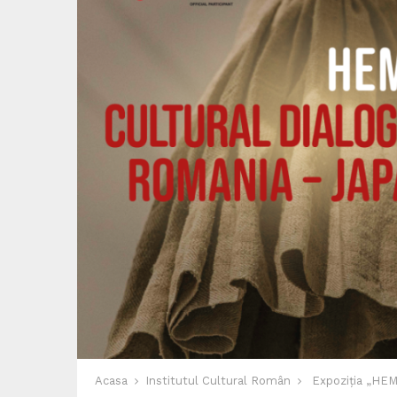
Acasa
Institutul Cultural Român
Expoziția „HEMP