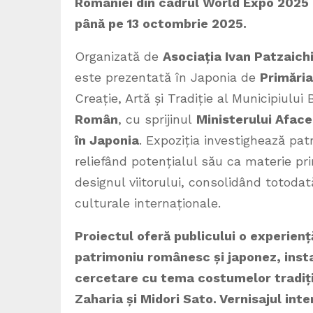
României din cadrul World Expo 2025 O
până pe 13 octombrie 2025.
Organizată de
Asociația Ivan Patzaich
este prezentată în Japonia de
Primăria
Creație, Artă și Tradiție al Municipiului
Român
, cu sprijinul
Ministerului Aface
în Japonia
. Expoziția investighează pat
reliefând potențialul său ca materie pr
designul viitorului, consolidând totodat
culturale internaționale.
Proiectul oferă publicului o experienț
patrimoniu românesc și japonez, inst
cercetare cu tema costumelor tradiți
Zaharia și Midori Sato. Vernisajul inte