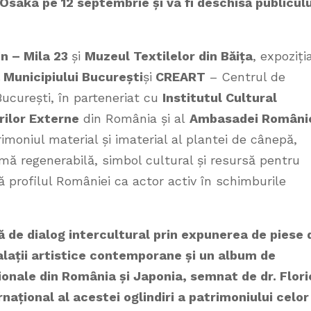
saka pe 12 septembrie și va fi deschisă publiculu
in – Mila 23
și
Muzeul Textilelor din Băița
, expoziți
 Municipiului București
și
CREART
– Centrul de
 București, în parteneriat cu
Institutul Cultural
rilor Externe
din România și al
Ambasadei Români
rimoniul material și imaterial al plantei de cânepă,
imă regenerabilă, simbol cultural și resursă pentru
ă profilul României ca actor activ în schimburile
ă de dialog intercultural prin expunerea de piese 
alații artistice contemporane și un album de
onale din România și Japonia, semnat de dr. Flori
rnațional al acestei oglindiri a patrimoniului celor