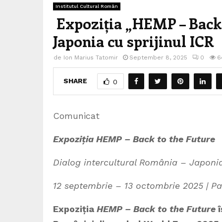
Institutul Cultural Român
Expoziția „HEMP – Back t
Japonia cu sprijinul ICR
de
Ion Marius Tatomir
September 8, 2025
0
6
SHARE
0
Comunicat
Expoziția HEMP – Back to the Future
Dialog intercultural România – Japoni
12 septembrie – 13 octombrie 2025 | P
Expoziția
HEMP – Back to the Future
î