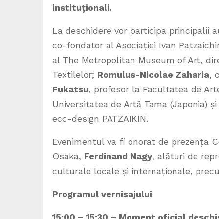
instituționali.
La deschidere vor participa principalii a
co-fondator al Asociației Ivan Patzaichi
al The Metropolitan Museum of Art, dire
Textilelor;
Romulus-Nicolae Zaharia
, 
Fukatsu
, profesor la Facultatea de Art
Universitatea de Artă Tama (Japonia) ș
eco-design PATZAIKIN.
Evenimentul va fi onorat de prezența C
Osaka,
Ferdinand Nagy
, alături de repr
culturale locale și internaționale, prec
Programul vernisajului
15:00 – 15:30 – Moment oficial deschi