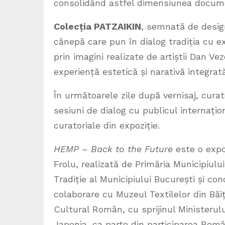
consolidând astfel dimensiunea documen
Colecția PATZAIKIN
, semnată de desig
cânepă care pun în dialog tradiția cu 
prin imagini realizate de artiștii Dan Ve
experiență estetică și narativă integrată
În următoarele zile după vernisaj, curato
sesiuni de dialog cu publicul internați
curatoriale din expoziție.
HEMP – Back to the Future
este o expo
Frolu, realizată de Primăria Municipiulu
Tradiție al Municipiului București și co
colaborare cu Muzeul Textilelor din Băiț
Cultural Român, cu sprijinul Ministerul
Japonia, ca parte din participarea Rom