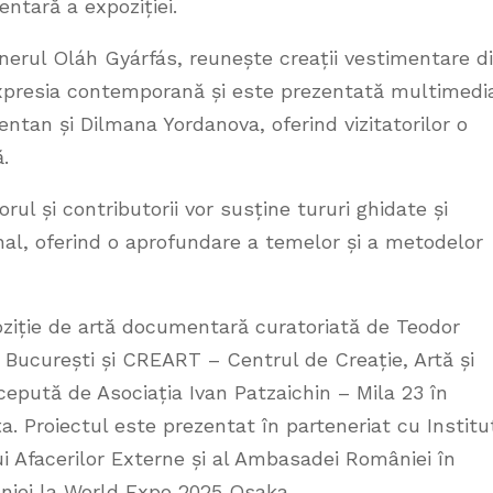
tară a expoziției.
nerul Oláh Gyárfás, reunește creații vestimentare d
expresia contemporană și este prezentată multimedi
zentan și Dilmana Yordanova, oferind vizitatorilor o
.
rul și contributorii vor susține tururi ghidate și
onal, oferind o aprofundare a temelor și a metodelor
ziție de artă documentară curatoriată de Teodor
i București și CREART – Centrul de Creație, Artă și
ncepută de Asociația Ivan Patzaichin – Mila 23 în
a. Proiectul este prezentat în parteneriat cu Institu
ui Afacerilor Externe și al Ambasadei României în
âniei la World Expo 2025 Osaka.