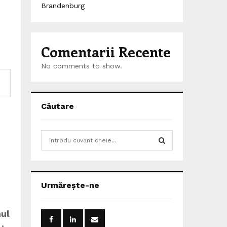
Brandenburg
Comentarii Recente
No comments to show.
Căutare
S
e
a
S
r
c
E
Urmărește-ne
h
f
A
o
nul
r
R