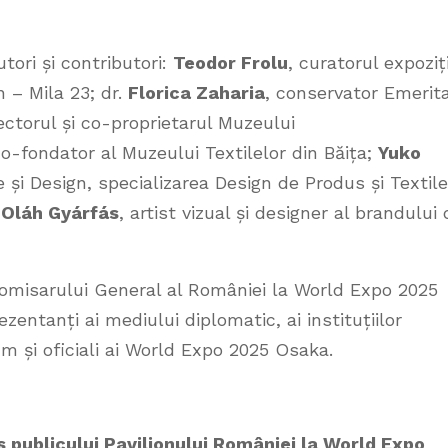
utori și contributori:
Teodor Frolu
, curatorul expoziți
n – Mila 23; dr.
Florica Zaharia
, conservator Emerit
ctorul și co-proprietarul Muzeului
co-fondator al Muzeului Textilelor din Băița;
Yuko
e și Design, specializarea Design de Produs și Textile
i
Oláh Gyárfás
, artist vizual și designer al brandului 
omisarului General al României la World Expo 2025
ezentanți ai mediului diplomatic, ai instituțiilor
um și oficiali ai World Expo 2025 Osaka.
s publicului Pavilionului României la World Expo