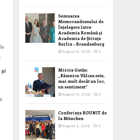
Semnarea
Memorandumului de
Înțelegere între
Academia Română și
Academia de Științe
Berlin – Brandenburg
le
August 6, 2026
0
.
Mircia Gutău:
 și
„Râmnicu Vâlcea este,
mai mult decât un loc,
un sentiment”
August 6, 2026
0
a
Conferința ROUNIT de
la München
August 3, 2026
0