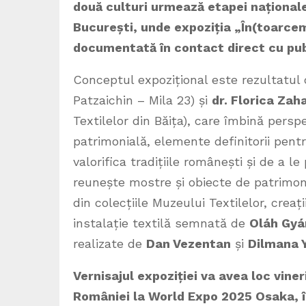
două culturi urmează etapei naționale
București, unde expoziția „În(toarcem
documentată în contact direct cu pub
Conceptul expozițional este rezultatul 
Patzaichin – Mila 23) și
dr. Florica Zah
Textilelor din Băița), care îmbină per
patrimonială, elemente definitorii pent
valorifica tradițiile românești și de a l
reunește mostre și obiecte de patrimoni
din colecțiile Muzeului Textilelor, cre
instalație textilă semnată de
Oláh Gyá
realizate de
Dan Vezentan
și
Dilmana 
Vernisajul expoziției va avea loc viner
României la World Expo 2025 Osaka, în