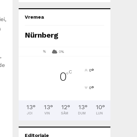
Vremea
ei,
a
Nürnberg
%
0%
,
de
°
0
C
0
°
°
0
13
°
13
°
12
°
13
°
10
°
JOI
VIN
SÂM
DUM
LUN
Editoriale