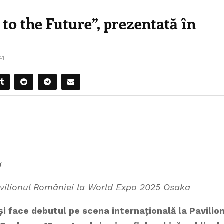
o the Future”, prezentată în
41
a
avilionul României la World Expo 2025 Osaka
și face debutul pe scena internațională la Pavilio