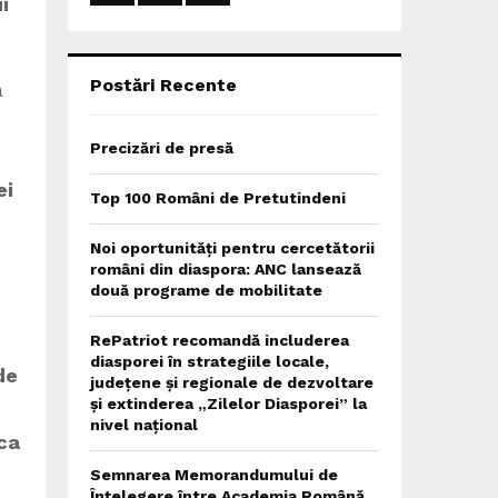
i
:
C
H
Postări Recente
a
Precizări de presă
ei
Top 100 Români de Pretutindeni
Noi oportunități pentru cercetătorii
români din diaspora: ANC lansează
două programe de mobilitate
RePatriot recomandă includerea
diasporei în strategiile locale,
de
județene și regionale de dezvoltare
și extinderea „Zilelor Diasporei” la
nivel național
ca
Semnarea Memorandumului de
Înțelegere între Academia Română