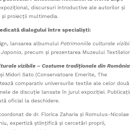
pozițional, discursuri introductive ale autorilor și
 și proiecții multimedia.
dicată dialogului între specialiști:
sign, lansarea albumului
Patrimoniile culturale vizibi
 Japonia
, precum și prezentarea Muzeului Textilelor
lturale vizibile – Costume tradiționale din România
 și Midori Sato (Conservatoare Emerite, The
ază comparativ universurile textile ale celor două
emele de discuție lansate în jurul expoziției. Publicați
tă oficial la deschidere.
coordonat de dr. Florica Zaharia și Romulus-Nicolae
, expertiză științifică și cercetări proprii,