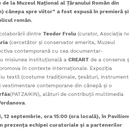
 de la Muzeul Național al Țăranului Român din
) cânepa spre viitor” a fost expusă în premieră și
licul român.
colaborării dintre
Teodor Frolu
(curator, Asociația I
aria
(cercetător și conservator emerita, Muzeul
spectiva contemporană cu cea documentar-
ru misiunea instituțională a
CREART
de a conserva ș
e promova în contexte internaționale. Expoziția
u textil (costume tradiționale, țesături, instrument
ații vestimentare contemporane din cânepă și o
rfás
(PATZAIKIN), alături de contribuții multimedia
Yordanova
.
i, 12 septembrie, ora 15:00 (ora locală), în Pavilion
 prezența echipei curatoriale și a partenerilor