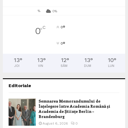
%
0%
°
C
0
0
°
°
0
13
°
13
°
12
°
13
°
10
°
JOI
VIN
SÂM
DUM
LUN
Editoriale
Semnarea Memorandumului de
Înțelegere între Academia Română și
Academia de Științe Berlin –
Brandenburg
August 6, 2026
0