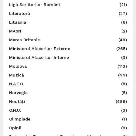
Liga Scriitorilor Români
(21)
Literatură
(27)
Lituania
(6)
MApN
(2)
Marea Britanie
(49)
Ministerul Afacerilor Externe
(265)
Ministerul Afacerilor Interne
(3)
Moldova
(113)
Muzică
(44)
N.A.T.O.
(8)
Norvegia
(5)
Noutăți
(496)
O.N.U.
(3)
Olimpiade
(1)
Opinii
(9)