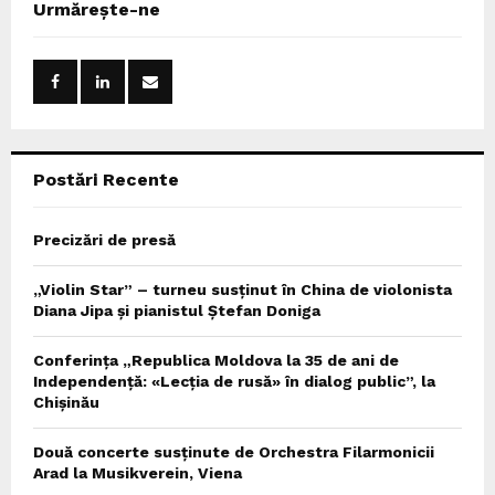
E
Urmărește-ne
h
f
A
o
r
R
:
C
Postări Recente
H
Precizări de presă
„Violin Star” – turneu susținut în China de violonista
Diana Jipa și pianistul Ștefan Doniga
Conferința „Republica Moldova la 35 de ani de
Independență: «Lecția de rusă» în dialog public”, la
Chișinău
Două concerte susținute de Orchestra Filarmonicii
Arad la Musikverein, Viena