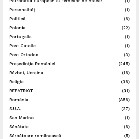
Patronatul European al Femeilor de Afaceri
(1)
Personalități
(1)
Politică
(6)
Polonia
(22)
Portugalia
(1)
Post Catolic
(1)
Post Ortodox
(3)
Preşedinţia României
(245)
Război, Ucraina
(16)
Religie
(36)
REPATRIOT
(31)
România
(856)
S.U.A.
(37)
San Marino
(1)
Sănătate
(6)
Sărbătoare românească
(5)