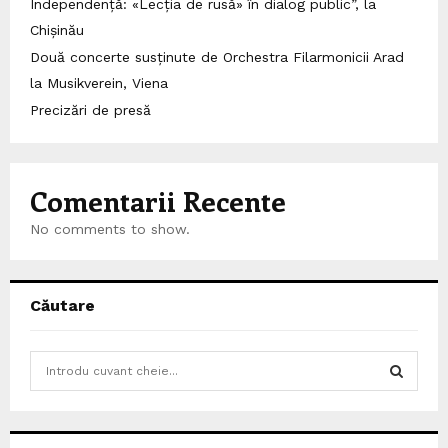
Independență: «Lecția de rusă» în dialog public”, la
Chișinău
Două concerte susținute de Orchestra Filarmonicii Arad
la Musikverein, Viena
Precizări de presă
Comentarii Recente
No comments to show.
Căutare
S
e
a
S
r
c