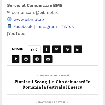
Serviciul Comunicare BMB
✉ comunicare@bibmet.ro
www.bibmet.ro
Facebook
|
Instagram
|
TikTok
|YouTube
SHARE
0
POSTAREA ANTERIOARĂ
Pianistul Seong-Jin Cho debutează în
România la Festivalul Enescu
URMĂTOAREA POSTARE