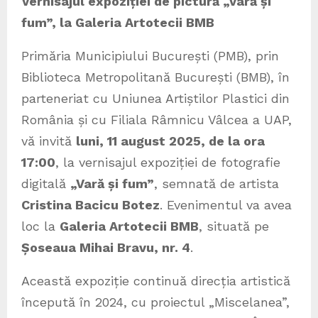
Vernisajul expoziției de pictură „Vară și
fum”, la Galeria Artotecii BMB
Primăria Municipiului București (PMB), prin
Biblioteca Metropolitană București (BMB), în
parteneriat cu Uniunea Artiștilor Plastici din
România și cu Filiala Râmnicu Vâlcea a UAP,
vă invită
luni, 11 august 2025, de la ora
17:00
, la vernisajul expoziției de fotografie
digitală
„Vară și fum”
, semnată de artista
Cristina Bacicu Botez
. Evenimentul va avea
loc la
Galeria Artotecii BMB
, situată pe
Șoseaua Mihai Bravu, nr. 4
.
Această expoziție continuă direcția artistică
începută în 2024, cu proiectul „Miscelanea”,