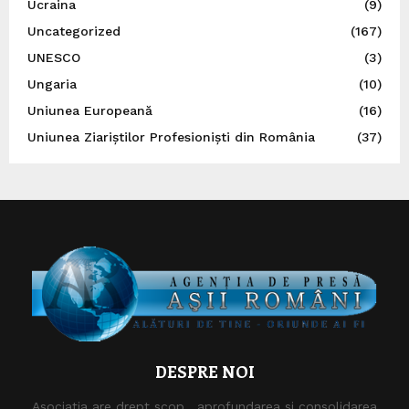
Ucraina
(9)
Uncategorized
(167)
UNESCO
(3)
Ungaria
(10)
Uniunea Europeană
(16)
Uniunea Ziariștilor Profesioniști din România
(37)
DESPRE NOI
Asociaţia are drept scop , aprofundarea si consolidarea