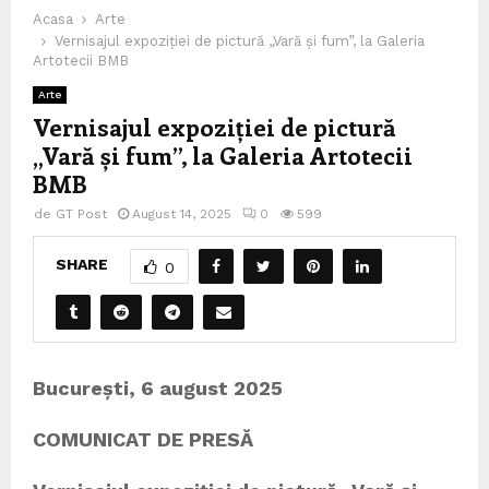
Acasa
Arte
Vernisajul expoziției de pictură „Vară și fum”, la Galeria
Artotecii BMB
Arte
Vernisajul expoziției de pictură
„Vară și fum”, la Galeria Artotecii
BMB
de
GT Post
August 14, 2025
0
599
SHARE
0
București, 6 august 2025
COMUNICAT DE PRESĂ