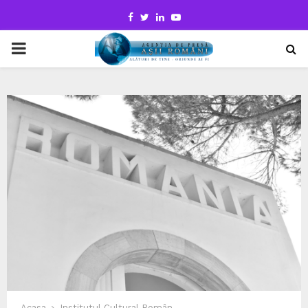
Facebook
Twitter
Linkedin
Youtube
PRIMARY
MENU
Acasa
Institutul Cultural Român