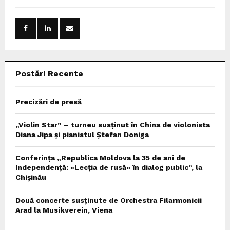
f
A
o
r
R
:
C
Postări Recente
H
Precizări de presă
„Violin Star” – turneu susținut în China de violonista
Diana Jipa și pianistul Ștefan Doniga
Conferința „Republica Moldova la 35 de ani de
Independență: «Lecția de rusă» în dialog public”, la
Chișinău
Două concerte susținute de Orchestra Filarmonicii
Arad la Musikverein, Viena