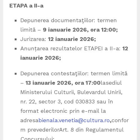
ETAPA a II-a
Depunerea documentaţiilor: termen
limită –
9 ianuarie 2026, ora 12:00;
Jurizarea:
12 ianuarie 2026;
Anunțarea rezultatelor ETAPEI a II-a:
12
ianuarie 2026;
Depunerea contestaţiilor: termen limită
–
13 ianuarie 2026, ora 17:00
lasediul
Ministerului Culturii, Bulevardul Unirii,
nr. 22, sector 3, cod 030833 sau în
format electronic prin e-mail la
adresa
bienala.venetia@cultura.ro
,
confor
m prevederilorArt. 8 din Regulamentul
Concursului;