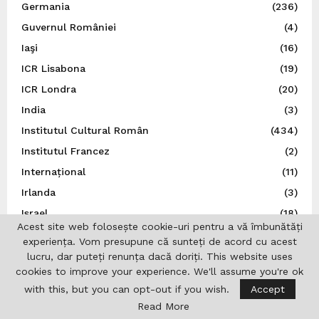
Germania
(236)
Guvernul României
(4)
Iaşi
(16)
ICR Lisabona
(19)
ICR Londra
(20)
India
(3)
Institutul Cultural Român
(434)
Institutul Francez
(2)
Internațional
(11)
Irlanda
(3)
Israel
(18)
Acest site web folosește cookie-uri pentru a vă îmbunătăți
Istorie
(44)
experiența. Vom presupune că sunteți de acord cu acest
Italia
(79)
lucru, dar puteți renunța dacă doriți. This website uses
cookies to improve your experience. We'll assume you're ok
Japonia
(14)
with this, but you can opt-out if you wish.
Accept
Jurnalistică
(7)
Read More
Liga Scriitorilor Români
(21)