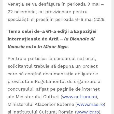
Veneția se va desfășura în perioada 9 mai –
22 noiembrie, cu previzionare pentru
specialiști și presă în perioada 6-8 mai 2026.
Tema celei de-a 61-a ediţii a Expoziţiei
Internaţionale de Artă –
la Biennale di
Venezia
este
In Minor Keys
.
Pentru a participa la concursul naţional,
solicitantul trebuie să depună un proiect
care să conțină documentația obligatorie
prevăzută înRegulamentul de organizare a
concursului, afișat pe paginile de internet
ale Ministerului Culturii (
www.cultura.ro
),
Ministerului Afacerilor Externe (
www.mae.ro
)
și Institutului Cultural Român (
www.icr.ro
).