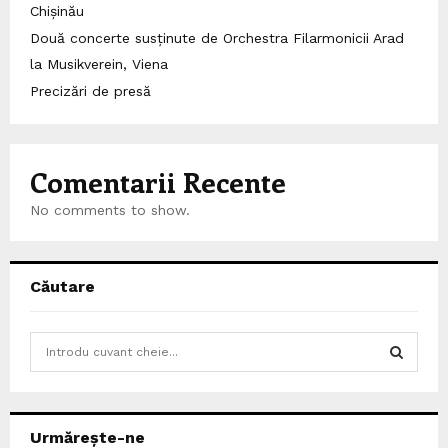
Chișinău
Două concerte susținute de Orchestra Filarmonicii Arad
la Musikverein, Viena
Precizări de presă
Comentarii Recente
No comments to show.
Căutare
S
e
a
S
r
c
E
Urmărește-ne
h