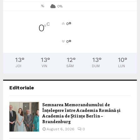
%
0%
°
C
0
0
°
°
0
13
°
13
°
12
°
13
°
10
°
JOI
VIN
SÂM
DUM
LUN
Editoriale
Semnarea Memorandumului de
Înțelegere între Academia Română și
Academia de Științe Berlin –
Brandenburg
August 6, 2026
0