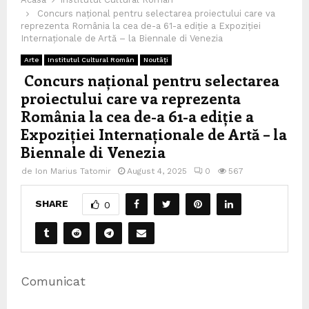
Concurs național pentru selectarea proiectului care va
reprezenta România la cea de-a 61-a ediție a Expoziției
Internaționale de Artă – la Biennale di Venezia
Arte
Institutul Cultural Român
Noutăți
Concurs național pentru selectarea
proiectului care va reprezenta
România la cea de-a 61-a ediție a
Expoziției Internaționale de Artă – la
Biennale di Venezia
de
Ion Marius Tatomir
August 4, 2025
0
567
SHARE
0
Comunicat