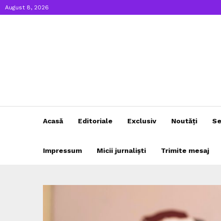
August 8, 2026
Acasă
Editoriale
Exclusiv
Noutăți
Se
Impressum
Micii jurnaliști
Trimite mesaj