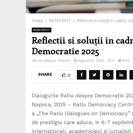
Acasa
REPATRIOT
Reflectii si soluții in cadrul
REPATRIOT
Reflectii si soluții in ca
Democratie 2025
de
Ion Marius Tatomir
August 12, 2025
0
606
SHARE
0
Dialogurile Ratiu despre Democrație 202
Napoca, 2025 – Ratiu Democracy Centre
a „The Ratiu Dialogues on Democracy” (
de prestigiu care aduce, in 6-7 septembr
internaționali, academicieni și jurnalișt