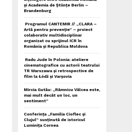
și Academia de Științe Berlin –
Brandenburg
Programul CANTEMIR // „CLARA –
Artă pentru prevenție” – proiect
colaborativ multidisciplinar
organizat cu sprijinul ICR în
România și Republica Moldova
Radu Jude în Polonia: ateliere
cinematografice cu actorii teatrului
TR Warszawa și retrospective de
film la Łódź și Varșovia
Mircia Gutău: „Râmnicu Vâlcea este,
mai mult decât un loc, un
sentiment”
Conferința „Familia Cioflec și
Clujul” susținută de istoricul
Luminița Cornea