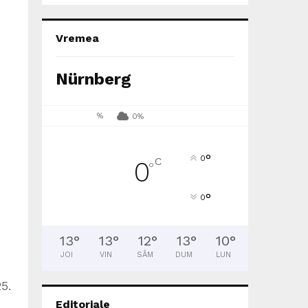
Vremea
Nürnberg
%
0%
°
0
C
0
°
°
0
13
°
13
°
12
°
13
°
10
°
JOI
VIN
SÂM
DUM
LUN
5.
Editoriale