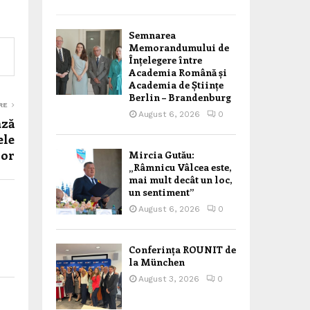
Semnarea
Memorandumului de
Înțelegere între
Academia Română și
Academia de Științe
Berlin – Brandenburg
RE
August 6, 2026
0
ază
ele
ior
Mircia Gutău:
„Râmnicu Vâlcea este,
mai mult decât un loc,
un sentiment”
August 6, 2026
0
Conferința ROUNIT de
la München
August 3, 2026
0