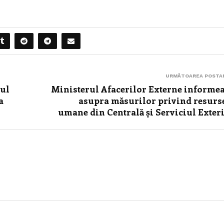
URMĂTOAREA POSTA
oul
Ministerul Afacerilor Externe informe
a
asupra măsurilor privind resurs
umane din Centrală și Serviciul Exter