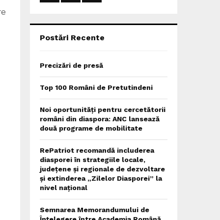
:
re
C
H
Postări Recente
Precizări de presă
Top 100 Români de Pretutindeni
Noi oportunități pentru cercetătorii
români din diaspora: ANC lansează
două programe de mobilitate
RePatriot recomandă includerea
diasporei în strategiile locale,
județene și regionale de dezvoltare
și extinderea „Zilelor Diasporei” la
nivel național
Semnarea Memorandumului de
Înțelegere între Academia Română