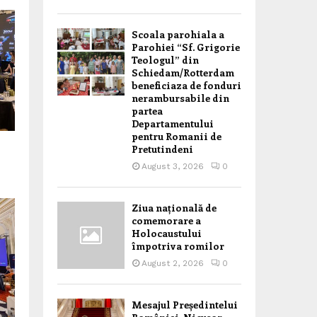
Scoala parohiala a
Parohiei “Sf. Grigorie
Teologul” din
Schiedam/Rotterdam
beneficiaza de fonduri
nerambursabile din
partea
Departamentului
pentru Romanii de
Pretutindeni
August 3, 2026
0
Ziua națională de
comemorare a
Holocaustului
împotriva romilor
August 2, 2026
0
Mesajul Președintelui