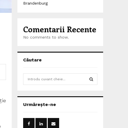
Brandenburg
Comentarii Recente
No comments to show.
Căutare
S
e
a
S
r
ție
c
E
Urmărește-ne
h
f
A
o
r
R
e