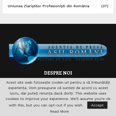
Uniunea Ziariștilor Profesioniști din România
(37)
DESPRE NOI
Acest site web folosește cookie-uri pentru a vă îmbunătăți
Asociaţia are drept scop , aprofundarea si consolidarea
experiența. Vom presupune că sunteți de acord cu acest
relaţiilor germane-române şi în acelaşi timp îndeplinirea şi
lucru, dar puteți renunța dacă doriți. This website uses
sprijinirea diferitelor acţiuni pentru domeniile formare,
cookies to improve your experience. We'll assume you're ok
cultură, sport, radio, Informaţie şi de asemenea realizarea
accesului către noile căi de comunicare. nu vizeaza in
with this, but you can opt-out if you wish.
Accept
primul rand obtinerea unui profit economic.
Read More