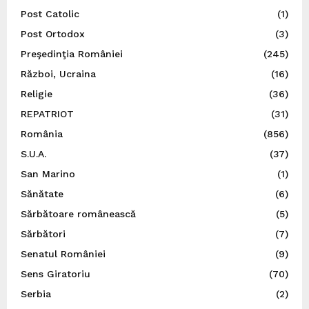
Post Catolic
(1)
Post Ortodox
(3)
Preşedinţia României
(245)
Război, Ucraina
(16)
Religie
(36)
REPATRIOT
(31)
România
(856)
S.U.A.
(37)
San Marino
(1)
Sănătate
(6)
Sărbătoare românească
(5)
Sărbători
(7)
Senatul României
(9)
Sens Giratoriu
(70)
Serbia
(2)