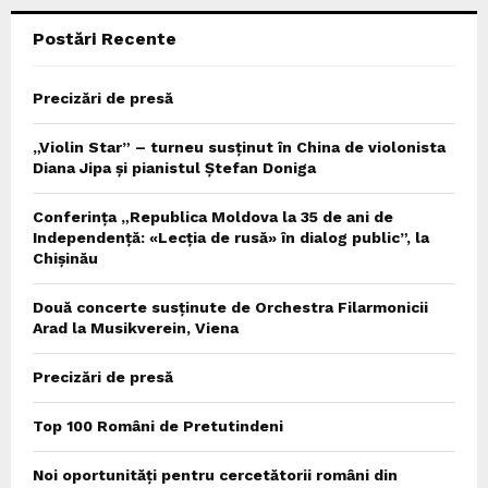
Postări Recente
H
Precizări de presă
„Violin Star” – turneu susținut în China de violonista
Diana Jipa și pianistul Ștefan Doniga
Conferința „Republica Moldova la 35 de ani de
Independență: «Lecția de rusă» în dialog public”, la
Chișinău
Două concerte susținute de Orchestra Filarmonicii
Arad la Musikverein, Viena
Precizări de presă
Top 100 Români de Pretutindeni
Noi oportunități pentru cercetătorii români din