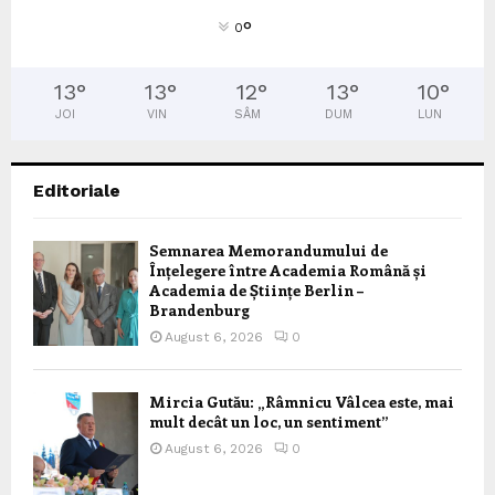
°
0
13
°
13
°
12
°
13
°
10
°
JOI
VIN
SÂM
DUM
LUN
Editoriale
Semnarea Memorandumului de
Înțelegere între Academia Română și
Academia de Științe Berlin –
Brandenburg
August 6, 2026
0
Mircia Gutău: „Râmnicu Vâlcea este, mai
mult decât un loc, un sentiment”
August 6, 2026
0