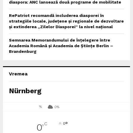
diaspora: ANC lansează două programe de mobilitate
RePatriot recomandă includerea diasporei în
strategiile locale, județene și regionale de dezvoltare
și extinderea „Zilelor Diasporei” la nivel național
Semnarea Memorandumului de Înțelegere între
Academia Română și Academia de Științe Berlin –
Brandenburg
Vremea
Nürnberg
%
0%
°
C
0
0
°