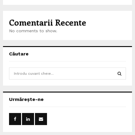
Comentarii Recente
No comments to show.
Căutare
S
e
a
S
r
c
E
Urmărește-ne
h
f
A
o
r
R
:
C