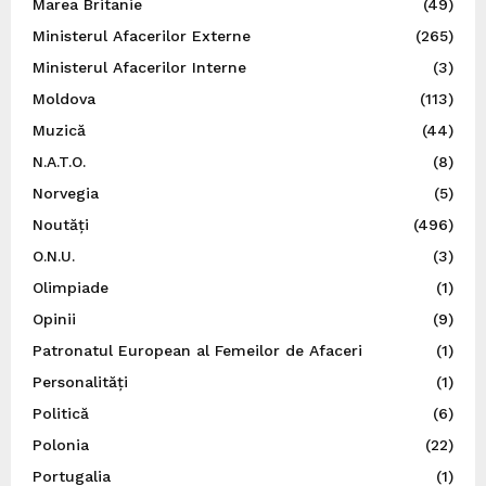
Marea Britanie
(49)
Ministerul Afacerilor Externe
(265)
Ministerul Afacerilor Interne
(3)
Moldova
(113)
Muzică
(44)
N.A.T.O.
(8)
Norvegia
(5)
Noutăți
(496)
O.N.U.
(3)
Olimpiade
(1)
Opinii
(9)
Patronatul European al Femeilor de Afaceri
(1)
Personalități
(1)
Politică
(6)
Polonia
(22)
Portugalia
(1)