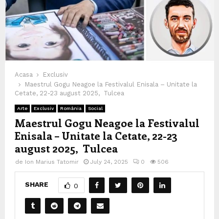
Acasa
Exclusiv
Maestrul Gogu Neagoe la Festivalul Enisala – Unitate la
Cetate, 22-23 august 2025, Tulcea
Arte
Exclusiv
România
Social
Maestrul Gogu Neagoe la Festivalul
Enisala – Unitate la Cetate, 22-23
august 2025, Tulcea
de
Ion Marius Tatomir
July 24, 2025
0
506
SHARE
0