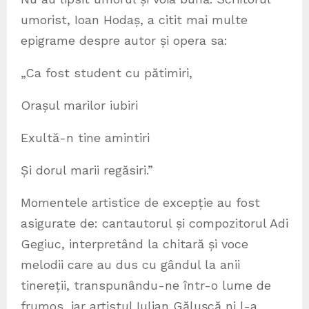
umorist, Ioan Hodaș, a citit mai multe
epigrame despre autor și opera sa:
„Ca fost student cu pătimiri,
Orașul marilor iubiri
Exultă-n tine amintiri
Și dorul marii regăsiri.”
Momentele artistice de excepție au fost
asigurate de: cantautorul și compozitorul Adi
Gegiuc, interpretând la chitară și voce
melodii care au dus cu gândul la anii
tinereții, transpunându-ne într-o lume de
frumos, iar artistul Iulian Gălușcă ni l-a