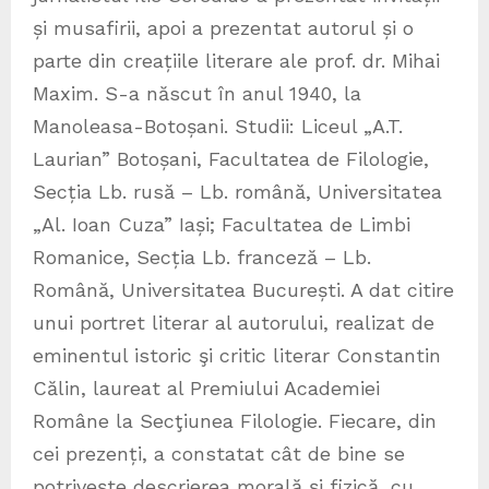
și musafirii, apoi a prezentat autorul și o
parte din creațiile literare ale prof. dr. Mihai
Maxim. S-a născut în anul 1940, la
Manoleasa-Botoșani. Studii: Liceul „A.T.
Laurian” Botoșani, Facultatea de Filologie,
Secția Lb. rusă – Lb. română, Universitatea
„Al. Ioan Cuza” Iași; Facultatea de Limbi
Romanice, Secția Lb. franceză – Lb.
Română, Universitatea București. A dat citire
unui portret literar al autorului, realizat de
eminentul istoric şi critic literar Constantin
Călin, laureat al Premiului Academiei
Române la Secţiunea Filologie. Fiecare, din
cei prezenți, a constatat cât de bine se
potrivește descrierea morală și fizică, cu