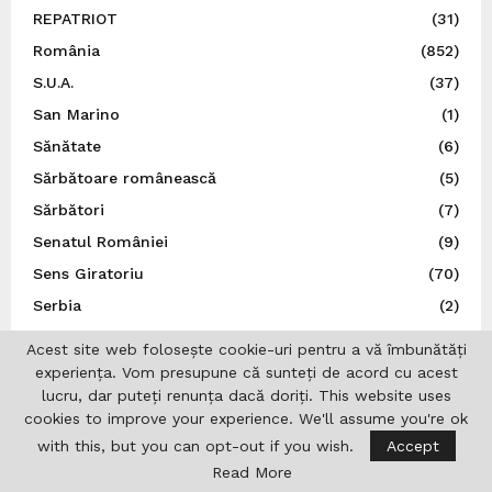
REPATRIOT
(31)
România
(852)
S.U.A.
(37)
San Marino
(1)
Sănătate
(6)
Sărbătoare românească
(5)
Sărbători
(7)
Senatul României
(9)
Sens Giratoriu
(70)
Serbia
(2)
Social
(136)
Acest site web folosește cookie-uri pentru a vă îmbunătăți
Spania
(34)
experiența. Vom presupune că sunteți de acord cu acest
lucru, dar puteți renunța dacă doriți. This website uses
Spectacol
(5)
cookies to improve your experience. We'll assume you're ok
Sport
(22)
with this, but you can opt-out if you wish.
Accept
Statele Unite ale Americii
(21)
Read More