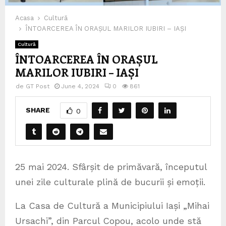
Acasa
Cultură
ÎNTOARCEREA ÎN ORAȘUL MARILOR IUBIRI – IAȘI
Cultură
ÎNTOARCEREA ÎN ORAȘUL
MARILOR IUBIRI – IAȘI
de
GT Post
June 4, 2024
0
861
SHARE
0
25 mai 2024. Sfârșit de primăvară, începutul
unei zile culturale plină de bucurii și emoții.
La Casa de Cultură a Municipiului Iași „Mihai
Ursachi”, din Parcul Copou, acolo unde stă