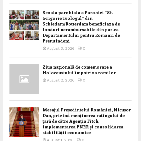
Scoala parohiala a Parohiei “Sf.
Grigorie Teologul” din
Schiedam/Rotterdam beneficiaza de
fonduri nerambursabile din partea
Departamentului pentru Romanii de
Pretutindeni
August 3, 2026
0
Ziua națională de comemorare a
Holocaustului împotriva romilor
August 2, 2026
0
Mesajul Președintelui României, Nicușor
Dan, privind menținerea ratingului de
țară de către Agenția Fitch,
implementarea PNRR și consolidarea
stabilității economice
August 1, 2026
0