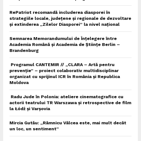
RePatriot recomandă includerea diasporei în
strategiile locale, județene și regionale de dezvoltare
și extinderea „Zilelor Diasporei” la nivel național
Semnarea Memorandumului de Înțelegere între
Academia Română și Academia de Științe Berlin –
Brandenburg
Programul CANTEMIR // „CLARA – Artă pentru
prevenție” – proiect colaborativ multidisciplinar
organizat cu sprijinul ICR în România și Republica
Moldova
Radu Jude în Polonia: ateliere cinematografice cu
actorii teatrului TR Warszawa și retrospective de film
la Łódź și Varșovia
Mircia Gutău: „Râmnicu Vâlcea este, mai mult decât
un loc, un sentiment”