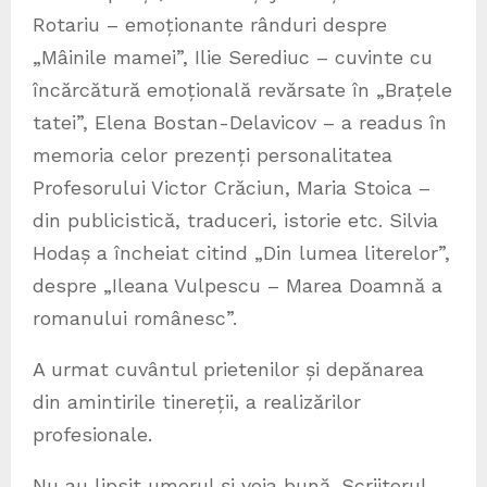
Rotariu – emoționante rânduri despre
„Mâinile mamei”, Ilie Serediuc – cuvinte cu
încărcătură emoțională revărsate în „Brațele
tatei”, Elena Bostan-Delavicov – a readus în
memoria celor prezenți personalitatea
Profesorului Victor Crăciun, Maria Stoica –
din publicistică, traduceri, istorie etc. Silvia
Hodaș a încheiat citind „Din lumea literelor”,
despre „Ileana Vulpescu – Marea Doamnă a
romanului românesc”.
A urmat cuvântul prietenilor și depănarea
din amintirile tinereții, a realizărilor
profesionale.
Nu au lipsit umorul și voia bună. Scriitorul