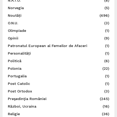
N.A.T.O.
(8)
Norvegia
(5)
Noutăți
(496)
O.N.U.
(3)
Olimpiade
(1)
Opinii
(9)
Patronatul European al Femeilor de Afaceri
(1)
Personalități
(1)
Politică
(6)
Polonia
(22)
Portugalia
(1)
Post Catolic
(1)
Post Ortodox
(3)
Preşedinţia României
(245)
Război, Ucraina
(16)
Religie
(36)