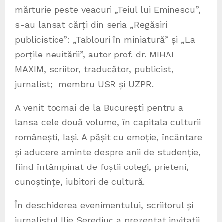
mărturie peste veacuri „Teiul lui Eminescu”,
s-au lansat cărți din seria „Regăsiri
publicistice”: „Tablouri în miniatură” și „La
porțile neuitării”, autor prof. dr. MIHAI
MAXIM, scriitor, traducător, publicist,
jurnalist; membru USR și UZPR.
A venit tocmai de la București pentru a
lansa cele două volume, în capitala culturii
românești, Iași. A pășit cu emoție, încântare
și aducere aminte despre anii de studenție,
fiind întâmpinat de foștii colegi, prieteni,
cunoștințe, iubitori de cultură.
În deschiderea evenimentului, scriitorul și
jurnalistul Ilie Serediuc a prezentat invitații