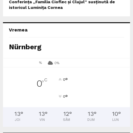
Conferința „Familia Cioflec și Clujul” susținută de
istoricul Luminița Cornea
Vremea
Nürnberg
%
0%
°
C
0
0
°
°
0
13
°
13
°
12
°
13
°
10
°
JOI
VIN
SÂM
DUM
LUN