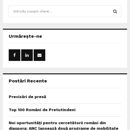
S
e
a
S
r
c
E
Urmărește-ne
h
f
A
o
r
R
:
C
Postări Recente
H
Precizări de presă
Top 100 Români de Pretutindeni
Noi oportunități pentru cercetătorii români din
diaspora: ANC lansează două programe de mobilitate