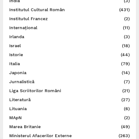
India
(3)
Institutul Cultural Român
(431)
Institutul Francez
(2)
Internațional
(11)
Irlanda
(3)
Israel
(18)
Istorie
(44)
Italia
(79)
Japonia
(14)
Jurnalistică
(7)
Liga Scriitorilor Români
(21)
Literatură
(27)
Lituania
(6)
MApN
(2)
Marea Britanie
(49)
Ministerul Afacerilor Externe
(263)