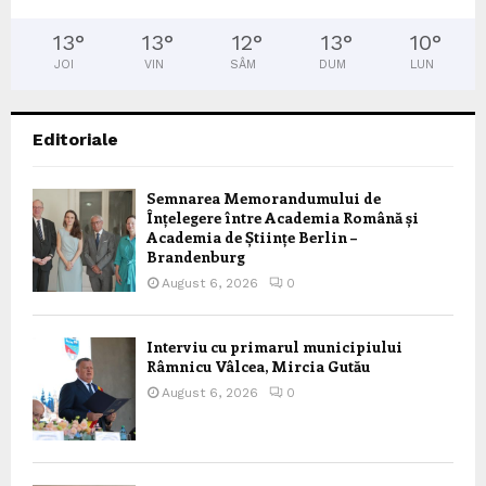
13
°
13
°
12
°
13
°
10
°
JOI
VIN
SÂM
DUM
LUN
Editoriale
Semnarea Memorandumului de
Înțelegere între Academia Română și
Academia de Științe Berlin –
Brandenburg
August 6, 2026
0
Interviu cu primarul municipiului
Râmnicu Vâlcea, Mircia Gutău
August 6, 2026
0