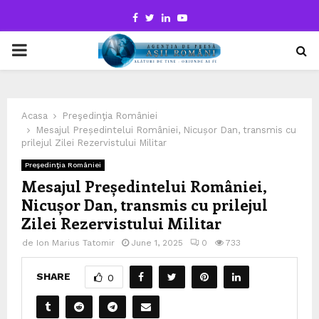
Facebook
Twitter
Linkedin
Youtube
PRIMARY
MENU
Acasa
Preşedinţia României
Mesajul Președintelui României, Nicușor Dan, transmis cu
prilejul Zilei Rezervistului Militar
Preşedinţia României
Mesajul Președintelui României,
Nicușor Dan, transmis cu prilejul
Zilei Rezervistului Militar
de
Ion Marius Tatomir
June 1, 2025
0
733
SHARE
0