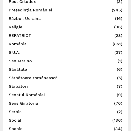
Post Ortodox
(3)
Preşedinţia României
(245)
Război, Ucraina
(16)
Religie
(36)
REPATRIOT
(28)
România
(851)
S.U.A.
(37)
San Marino
(1)
Sănătate
(6)
Sărbătoare românească
(5)
Sărbători
(7)
Senatul României
(9)
Sens Giratoriu
(70)
Serbia
(2)
Social
(136)
Spania
(34)