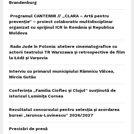
Brandenburg
Programul CANTEMIR // „CLARA – Artă pentru
prevenție” – proiect colaborativ multidisciplinar
organizat cu sprijinul ICR în România și Republica
Moldova
Radu Jude în Polonia: ateliere cinematografice cu
actorii teatrului TR Warszawa și retrospective de film
la Łódź și Varșovia
Interviu cu primarul municipiului Râmnicu Vâlcea,
Mircia Gutău
Conferința „Familia Cioflec și Clujul” susținută de
istoricul Luminița Cornea
Rezultatul concursului pentru selecția și acordarea
bursei „Ierunca-Lovinescu” 2026/2027
Precizări de presă