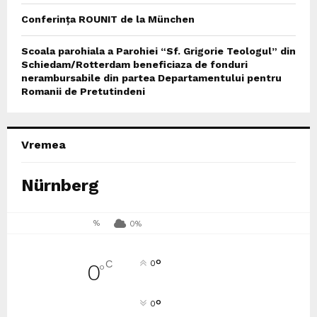
Conferința ROUNIT de la München
Scoala parohiala a Parohiei “Sf. Grigorie Teologul” din
Schiedam/Rotterdam beneficiaza de fonduri
nerambursabile din partea Departamentului pentru
Romanii de Pretutindeni
Vremea
Nürnberg
%
0%
°
C
0
0
°
°
0