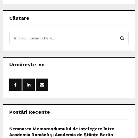
Căutare
S
e
a
S
r
c
E
Urmărește-ne
h
f
A
o
r
R
:
C
Postări Recente
H
Semnarea Memorandumului de Înțelegere între
Academia Română și Academia de Științe Berlin –