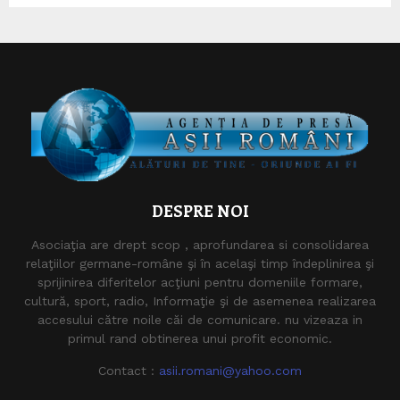
DESPRE NOI
Asociaţia are drept scop , aprofundarea si consolidarea
relaţiilor germane-române şi în acelaşi timp îndeplinirea şi
sprijinirea diferitelor acţiuni pentru domeniile formare,
cultură, sport, radio, Informaţie şi de asemenea realizarea
accesului către noile căi de comunicare. nu vizeaza in
primul rand obtinerea unui profit economic.
Contact :
asii.romani@yahoo.com