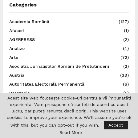
Categories
Academia Română
(127)
Afaceri
(1)
AGERPRESS
(2)
Analize
(4)
Arte
(72)
Asociația Jurnaliștilor Români de Pretutindeni
(2)
Austria
(33)
Autoritatea Electorală Permanentă
(6)
Basarabia
(5)
Acest site web folosește cookie-uri pentru a vă îmbunătăți
Belgia
(7)
experiența. Vom presupune că sunteți de acord cu acest
lucru, dar puteți renunța dacă doriți. This website uses
Benzi Desenate
(15)
cookies to improve your experience. We'll assume you're ok
Bruxelles
(10)
with this, but you can opt-out if you wish.
Accept
Bucovina
(3)
Read More
București
(65)