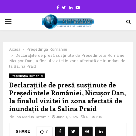
Facebook
Twitter
Linkedin
Youtube
PRIMARY
MENU
Acasa
Preşedinţia României
Declarațiile de presă susținute de Președintele României,
Nicușor Dan, la finalul vizitei în zona afectată de inundații de
la Salina Praid
Preşedinţia României
Declarațiile de presă susținute de
Președintele României, Nicușor Dan,
la finalul vizitei în zona afectată de
inundații de la Salina Praid
de
Ion Marius Tatomir
June 1, 2025
0
814
SHARE
0