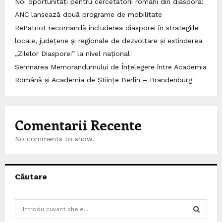
Noi oportunități pentru cercetătorii români din diaspora:
ANC lansează două programe de mobilitate
RePatriot recomandă includerea diasporei în strategiile
locale, județene și regionale de dezvoltare și extinderea
„Zilelor Diasporei” la nivel național
Semnarea Memorandumului de Înțelegere între Academia
Română și Academia de Științe Berlin – Brandenburg
Comentarii Recente
No comments to show.
Căutare
S
e