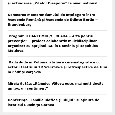
și extinderea „Zilelor Diasporei” la nivel național
Semnarea Memorandumului de Înțelegere între
Academia Română și Academia de Științe Berlin –
Brandenburg
Programul CANTEMIR // „CLARA – Artă pentru
prevenție” – proiect colaborativ multidisciplinar
organizat cu sprijinul ICR în România și Republica
Moldova
Radu Jude în Polonia: ateliere cinematografice cu
actorii teatrului TR Warszawa și retrospective de film
la Łódź și Varșovia
Mircia Gutău: „Râmnicu Vâlcea este, mai mult decât
un loc, un sentiment”
Conferința „Familia Cioflec și Clujul” susținută de
istoricul Luminița Cornea