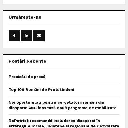
a
S
r
c
E
Urmărește-ne
h
f
A
o
r
R
:
C
Postări Recente
H
Precizări de presă
Top 100 Români de Pretutindeni
Noi oportunități pentru cercetătorii români din
diaspora: ANC lansează două programe de mobilitate
RePatriot recomandă includerea diasporei în
strategiile locale, județene și regionale de dezvoltare