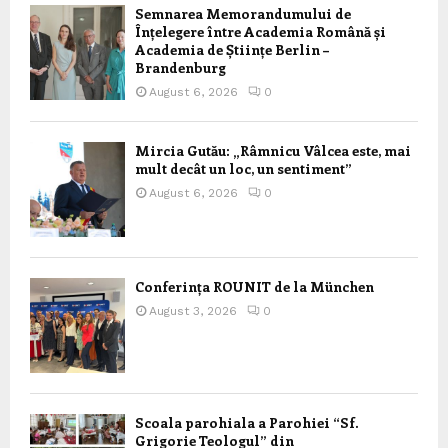
Semnarea Memorandumului de
Înțelegere între Academia Română și
Academia de Științe Berlin –
Brandenburg
August 6, 2026
0
Mircia Gutău: „Râmnicu Vâlcea este, mai
mult decât un loc, un sentiment”
August 6, 2026
0
Conferința ROUNIT de la München
August 3, 2026
0
Scoala parohiala a Parohiei “Sf.
Grigorie Teologul” din