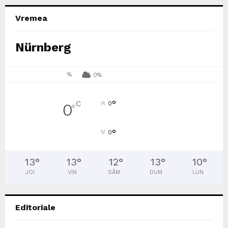
Vremea
Nürnberg
%
0%
°
C
0
0
°
°
0
13
°
13
°
12
°
13
°
10
°
JOI
VIN
SÂM
DUM
LUN
Editoriale